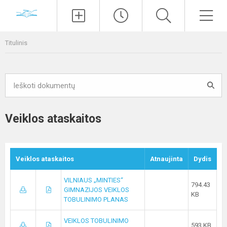
Paieška
Men
Titulinis
Veiklos ataskaitos
Veiklos ataskaitos
Atnaujinta
Dydis
VILNIAUS „MINTIES“
794.43
GIMNAZIJOS VEIKLOS
KB
TOBULINIMO PLANAS
VEIKLOS TOBULINIMO
593 KB