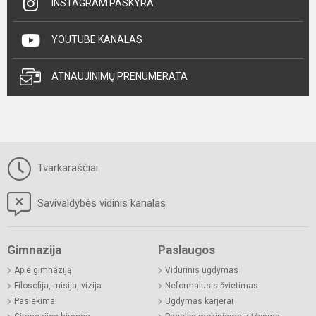
INSTAGRAM PASKYRA
YOUTUBE KANALAS
ATNAUJINIMŲ PRENUMERATA
Tvarkaraščiai
Savivaldybės vidinis kanalas
Gimnazija
Paslaugos
Apie gimnaziją
Vidurinis ugdymas
Filosofija, misija, vizija
Neformalusis švietimas
Pasiekimai
Ugdymas karjerai