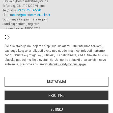
Savivaldybės biudžetinė įstaiga
Erfurto g. 23, LT-04220 Vilnius
Tel./ faks.
+370 5245 66 90
El. p.
rastine@minties.vilnius.lm.lt
Duomenys kaupiami ir saugomi
Juridinių asmenų registre
Įmonės kodas 190005717
Šioje svetainėje naudojame slapukus siekdami užtikrinti jums teikiamų
© 2022. Vilniaus „Minties" gimnazija. Visos teisės saugomos.
Kopijuoti turinį be raštiško gimnazijos sutikimo griežtai draudžiama.
paslaugų kokybę, analizuoti svetainės naudojimą ir optimizuoti naršymo
patirtį. Spustelėję mygtuką „Sutinku“, jūs patvirtinate, kad sutinkate su visų
Prieinamumo paraiška
Slapukų valdymas
slapukų naudojimu šioje svetainėje. Jei norite atšaukti arba pakeisti savo
sutikimus, prašome apsilankyti
slapukų valdymo puslapyje
.
Sumanus būdas atnaujinti
mokyklos interneto
svetainę
NUSTATYMAI
NESUTINKU
SUTINKU