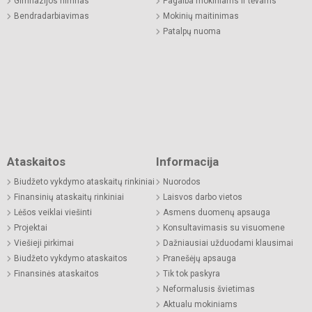
Gimnazijos himnas
Pagalba mokiniams ir tėvams
Bendradarbiavimas
Mokinių maitinimas
Patalpų nuoma
Ataskaitos
Informacija
Biudžeto vykdymo ataskaitų rinkiniai
Nuorodos
Finansinių ataskaitų rinkiniai
Laisvos darbo vietos
Lėšos veiklai viešinti
Asmens duomenų apsauga
Projektai
Konsultavimasis su visuomene
Viešieji pirkimai
Dažniausiai užduodami klausimai
Biudžeto vykdymo ataskaitos
Pranešėjų apsauga
Finansinės ataskaitos
Tik tok paskyra
Neformalusis švietimas
Aktualu mokiniams