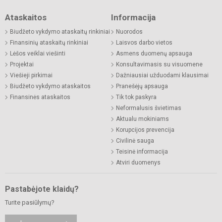
Ataskaitos
Informacija
Biudžeto vykdymo ataskaitų rinkiniai
Nuorodos
Finansinių ataskaitų rinkiniai
Laisvos darbo vietos
Lėšos veiklai viešinti
Asmens duomenų apsauga
Projektai
Konsultavimasis su visuomene
Viešieji pirkimai
Dažniausiai užduodami klausimai
Biudžeto vykdymo ataskaitos
Pranešėjų apsauga
Finansinės ataskaitos
Tik tok paskyra
Neformalusis švietimas
Aktualu mokiniams
Korupcijos prevencija
Civilinė sauga
Teisinė informacija
Atviri duomenys
Pastabėjote klaidų?
Turite pasiūlymų?