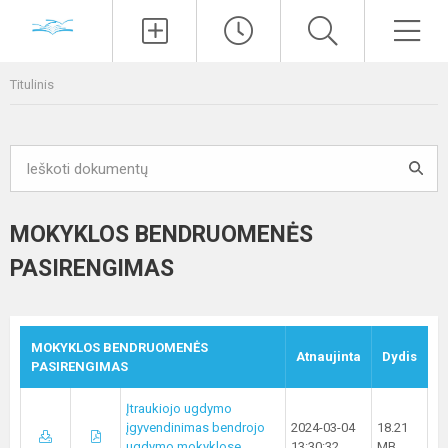
Paieška
Men
Titulinis
MOKYKLOS BENDRUOMENĖS
PASIRENGIMAS
MOKYKLOS BENDRUOMENĖS
Atnaujinta
Dydis
PASIRENGIMAS
Įtraukiojo ugdymo
įgyvendinimas bendrojo
2024-03-04
18.21
ugdymo mokyklose
13:30:32
MB