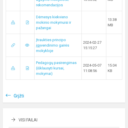
rekomendacijos
Dėmesys kiekvieno
13.38
mokinio mokymuisi ir
MB
pažangai
Įtraukties principo
2024-02-27
įgyvendinimo gairės
15:15:27
mokykloje
Pedagogų pasirengimas
2024-05-07
15.04
(išklausyti kursai,
11:08:56
KB
mokymai)
Grįžti
VISI FAILAI