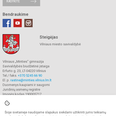
RAŠYKITE
Bendraukime
Steigėjas
Vilniaus miesto savivaldybė
Vilniaus „Minties“ gimnazija
Savivaldybės biudžetinė įstaiga
Erfurto g. 23, LT-04220 Vilnius
Tel./ faks.
+370 5245 66 90
El. p.
rastine@minties.vilnius.lm.lt
Duomenys kaupiami ir saugomi
Juridinių asmenų registre
Įmonės kodas 190005717
Šioje svetainėje naudojame slapukus siekdami užtikrinti jums teikiamų
© 2022. Vilniaus „Minties" gimnazija. Visos teisės saugomos.