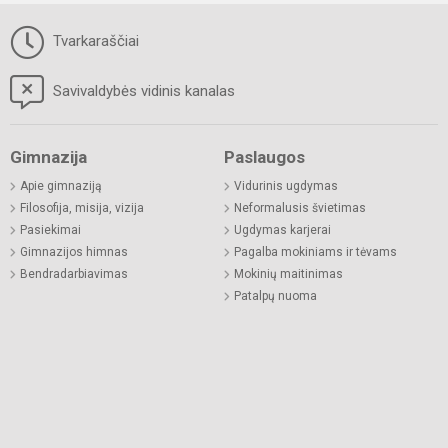
Tvarkaraščiai
Savivaldybės vidinis kanalas
Gimnazija
Paslaugos
Apie gimnaziją
Vidurinis ugdymas
Filosofija, misija, vizija
Neformalusis švietimas
Pasiekimai
Ugdymas karjerai
Gimnazijos himnas
Pagalba mokiniams ir tėvams
Bendradarbiavimas
Mokinių maitinimas
Patalpų nuoma