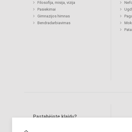
Filosofija, misija, vizija
Nefo
Pasiekimai
Ugdy
Gimnazijos himnas
Paga
Bendradarbiavimas
Moki
Pat
Pastabėjote klaidų?
Bend
Turite pasiūlymų?