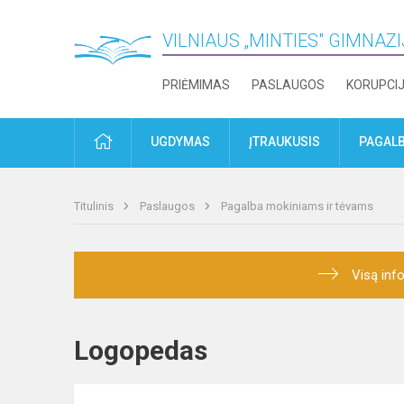
VILNIAUS „MINTIES" GIMNAZ
PRIĖMIMAS
PASLAUGOS
KORUPCI
PRADŽIA
UGDYMAS
ĮTRAUKUSIS
PAGALB
Titulinis
Paslaugos
Pagalba mokiniams ir tėvams
Visą info
Logopedas