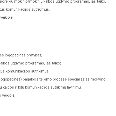
jų poreikių mokinio/mokinių kalbos ugdymo programas, jas taiko.
kitus komunikacijos sutrikimus.
eikloje.
ines logopedines pratybas;
kalbos ugdymo programas, jas taiko;
kitus komunikacijos sutrikimus;
 (logopedinės) pagalbos teikimo procese specialiąsias mokymo
ų kalbos ir kitų komunikacijos sutrikimų lavinimui;
veikloje;