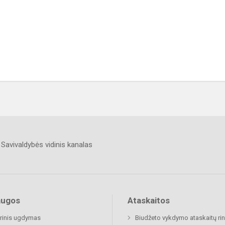
Savivaldybės vidinis kanalas
augos
Ataskaitos
rinis ugdymas
Biudžeto vykdymo ataskaitų rin