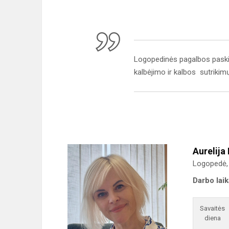
Logopedinės pagalbos paskirt
kalbėjimo ir kalbos sutrikimų
Aurelija
Logopedė, 
Darbo lai
Savaitės
diena