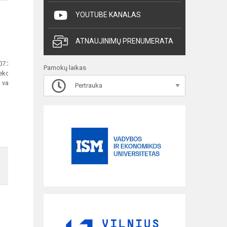
YOUTUBE KANALAS
ATNAUJINIMŲ PRENUMERATA
07.30-19.30
Pamokų laikas
ekontaktinės
valandos
Pertrauka