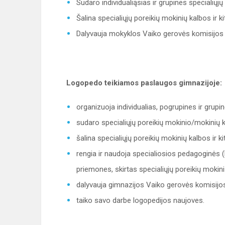
Sudaro individualiąsias ir grupines specialių
Šalina specialiųjų poreikių mokinių kalbos ir 
Dalyvauja mokyklos Vaiko gerovės komisijos v
Logopedo teikiamos paslaugos gimnazijoje:
organizuoja individualias, pogrupines ir grup
sudaro specialiųjų poreikių mokinio/mokinių 
šalina specialiųjų poreikių mokinių kalbos ir 
rengia ir naudoja specialiosios pedagoginės
priemones, skirtas specialiųjų poreikių mokini
dalyvauja gimnazijos Vaiko gerovės komisijos 
taiko savo darbe logopedijos naujoves.