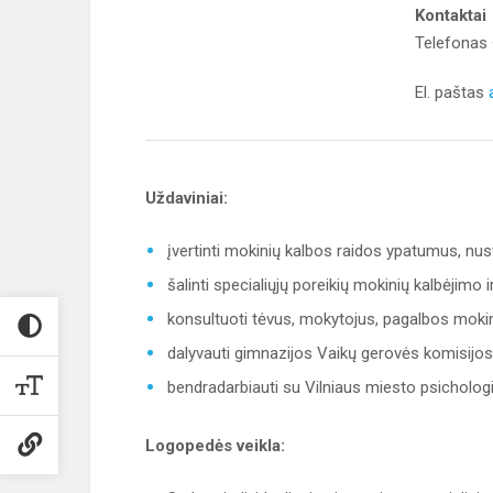
Kontaktai
Telefonas
El. paštas
Uždaviniai:
įvertinti mokinių kalbos raidos ypatumus, nust
šalinti specialiųjų poreikių mokinių kalbėjimo 
konsultuoti tėvus, mokytojus, pagalbos moki
dalyvauti gimnazijos Vaikų gerovės komisijos 
bendradarbiauti su Vilniaus miesto psicholog
Logopedės veikla: