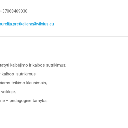
 +37068469030
aurelija.pretkeliene@vilnius.eu
atyti kalbėjimo ir kalbos sutrikimus;
ir kalbos sutrikimus;
niams teikimo klausimais;
veikloje;
ine – pedagogine tarnyba;