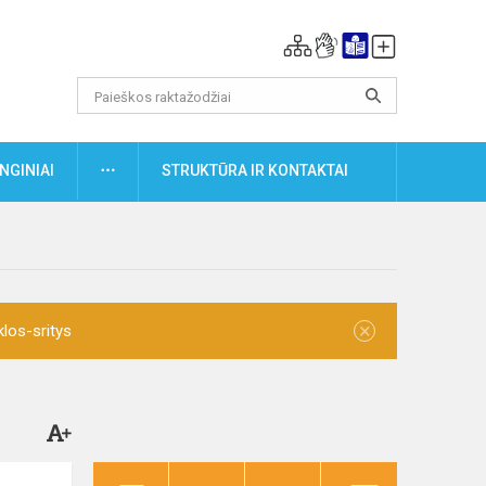
DAUGIAU
NGINIAI
STRUKTŪRA IR KONTAKTAI
×
klos-sritys