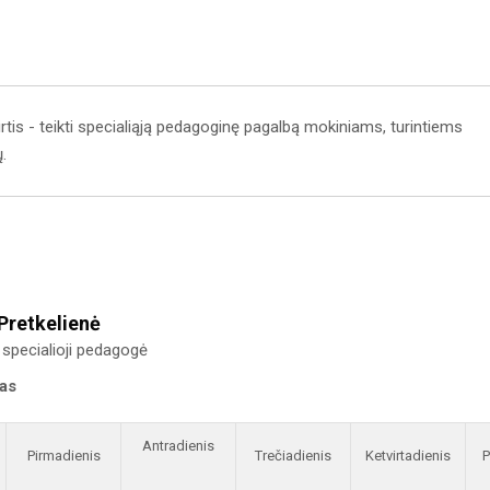
is - teikti specialiąją pedagoginę pagalbą mokiniams, turintiems
.
 Pretkelienė
specialioji pedagogė
kas
Antradienis
Pirmadienis
Trečiadienis
Ketvirtadienis
P