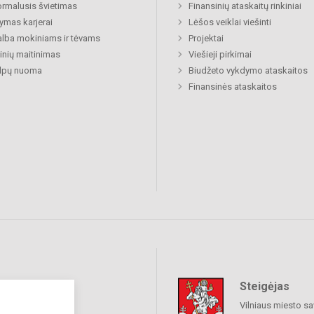
rmalusis švietimas
Finansinių ataskaitų rinkiniai
mas karjerai
Lėšos veiklai viešinti
lba mokiniams ir tėvams
Projektai
nių maitinimas
Viešieji pirkimai
alpų nuoma
Biudžeto vykdymo ataskaitos
Finansinės ataskaitos
Steigėjas
raukime
Vilniaus miesto sa