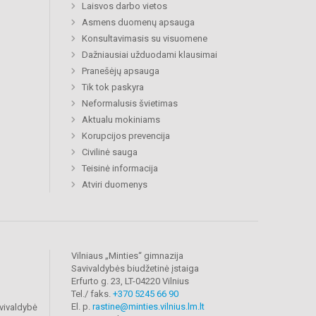
Laisvos darbo vietos
Asmens duomenų apsauga
Konsultavimasis su visuomene
Dažniausiai užduodami klausimai
Pranešėjų apsauga
Tik tok paskyra
Neformalusis švietimas
Aktualu mokiniams
Korupcijos prevencija
Civilinė sauga
Teisinė informacija
Atviri duomenys
Vilniaus „Minties“ gimnazija
Savivaldybės biudžetinė įstaiga
Erfurto g. 23, LT-04220 Vilnius
Tel./ faks.
+370 5245 66 90
El. p.
rastine@minties.vilnius.lm.lt
vivaldybė