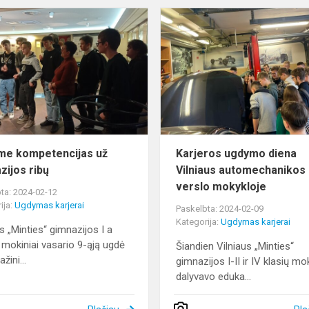
Ugdėme
kompetencijas
už
gimnazijos
ribų
e kompetencijas už
Karjeros ugdymo diena
zijos ribų
Vilniaus automechanikos 
verslo mokykloje
ta: 2024-02-12
ija:
Ugdymas karjerai
Paskelbta: 2024-02-09
Kategorija:
Ugdymas karjerai
us „Minties“ gimnazijos I a
 mokiniai vasario 9-ąją ugdė
Šiandien Vilniaus „Minties“
žini...
gimnazijos I-II ir IV klasių mok
dalyvavo eduka...