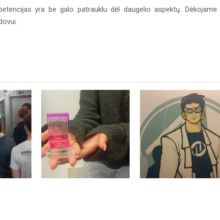
petencijas yra be galo patrauklu dėl daugelio aspektų. Dėkojame
dovui.