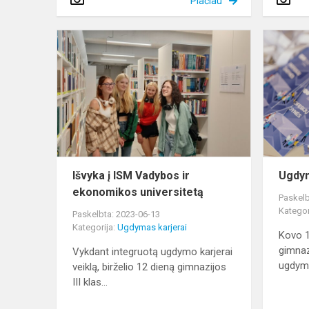
Plačiau
Išvyka
į
ISM
Vadybos
ir
ekonomiko
universitetą
Išvyka į ISM Vadybos ir
Ugdym
ekonomikos universitetą
Paskelb
Kategor
Paskelbta: 2023-06-13
Kategorija:
Ugdymas karjerai
Kovo 1
gimnaz
Vykdant integruotą ugdymo karjerai
ugdymo
veiklą, birželio 12 dieną gimnazijos
III klas...