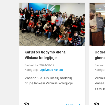
Karjeros
ugdymo
diena
Vilniaus
kolegijoje
Karjeros ugdymo diena
Ugdėm
Vilniaus kolegijoje
gimna
Paskelbta: 2024-02-12
Paskelb
Kategorija:
Ugdymas karjerai
Kategor
Vasario 9 d. I-IV klasių mokinių
Vilnia
grupė lankėsi Vilniaus kolegijoje
klasės
savo pa