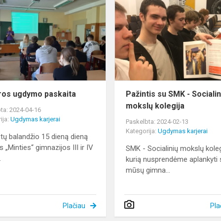
ugdymo
paskaita
ros ugdymo paskaita
Pažintis su SMK - Socialin
mokslų kolegija
ta: 2024-04-16
ija:
Ugdymas karjerai
Paskelbta: 2024-02-13
Kategorija:
Ugdymas karjerai
tų balandžio 15 dieną dieną
s „Minties“ gimnazijos III ir IV
SMK - Socialinių mokslų koleg
.
kurią nusprendėme aplankyti 
mūsų gimna...
Plačiau
Pla