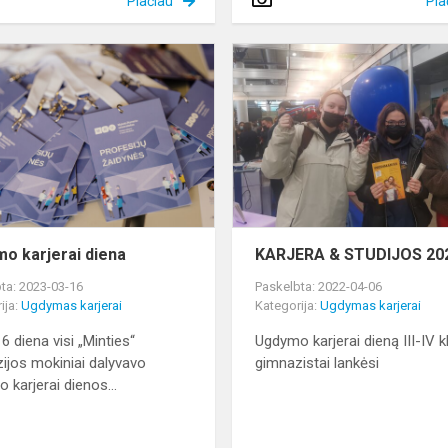
Plačiau
Pla
Ugdymo
karjerai
diena
s
o karjerai diena
KARJERA & STUDIJOS 20
ta: 2023-03-16
Paskelbta: 2022-04-06
ija:
Ugdymas karjerai
Kategorija:
Ugdymas karjerai
6 diena visi „Minties“
Ugdymo karjerai dieną III-IV k
ijos mokiniai dalyvavo
gimnazistai lankėsi
 karjerai dienos...