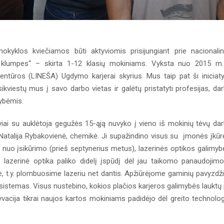
klos kviečiamos būti aktyviomis prisijungiant prie nacionali
vų klumpes“ – skirta 1-12 klasių mokiniams. Vyksta nuo 2015 m.
entūros (LINEŠA) Ugdymo karjerai skyrius. Mus taip pat ši iniciat
viestų mus į savo darbo vietas ir galėtų pristatyti profesijas, da
ybėmis.
iviai su auklėtoja gegužės 15-ąją nuvyko į vieno iš mokinių tėvų da
atalija Rybakovienė, chemikė. Ji supažindino visus su įmonės įkūr
ą nuo įsikūrimo (prieš septynerius metus), lazerinės optikos galimyb
 lazerinė optika paliko didelį įspūdį dėl jau taikomo panaudojimo
 t.y. plombuosime lazeriu net dantis. Apžiūrėjome gaminių pavyzdž
 sistemas. Visus nustebino, kokios plačios karjeros galimybės lauktų
acija tikrai naujos kartos mokiniams padidėjo dėl greito technolog