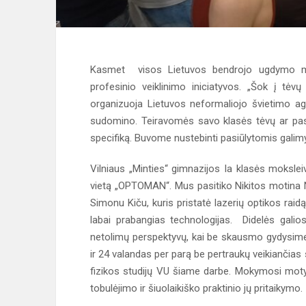
Kasmet visos Lietuvos bendrojo ugdymo moky
profesinio veiklinimo iniciatyvos. „Šok į tė
organizuoja Lietuvos neformaliojo švietimo ag
sudomino. Teiravomės savo klasės tėvų ar pasik
specifiką. Buvome nustebinti pasiūlytomis galim
Vilniaus „Minties“ gimnazijos Ia klasės moksle
vietą „OPTOMAN“. Mus pasitiko Nikitos motina N
Simonu Kiču, kuris pristatė lazerių optikos raid
labai prabangias technologijas. Didelės galios
netolimų perspektyvų, kai be skausmo gydysime,
ir 24 valandas per parą be pertraukų veikiančias
fizikos studijų VU šiame darbe. Mokymosi motyv
tobulėjimo ir šiuolaikiško praktinio jų pritaikymo.