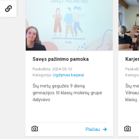
pažinimo
pamoka
Savęs pažinimo pamoka
Karje
Paskelbta: 2024-05-10
Paskelb
Kategorija:
Ugdymas karjerai
Kategor
Šių metų gegužės 9 dieną
Šių me
gimnazijos III klasių mokinių grupė
Vilniau
dalyvavo
klasių..
Plačiau