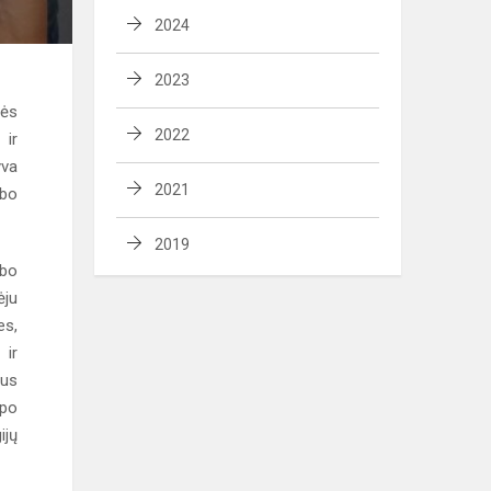
2024
2023
nės
2022
 ir
yva
2021
rbo
2019
rbo
ėju
es,
 ir
ius
 po
ijų