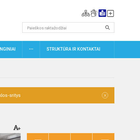
DAUGIAU
NGINIAI
STRUKTŪRA IR KONTAKTAI
×
klos-sritys