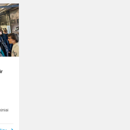
Karjeros
ugdymo
diena
Vilniaus
automechanikos
ir
verslo
mok...
ir
iniai