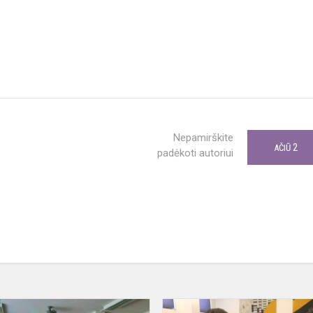
Nepamirškite
2
AČIŪ
padėkoti autoriui
Karjeros