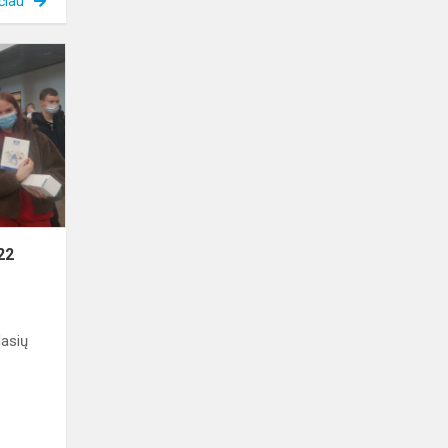
čiau
KARJERA
&
STUDIJOS
2022
22
lasių