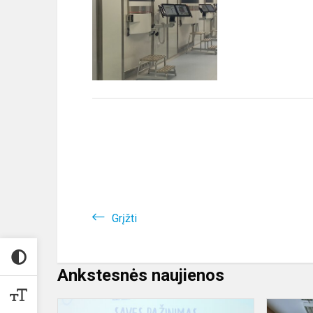
Grįžti
Ankstesnės naujienos
Savęs