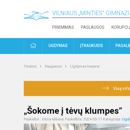
VILNIAUS „MINTIES" GIMNAZ
PRIĖMIMAS
PASLAUGOS
KORUPCI
PRADŽIA
UGDYMAS
ĮTRAUKUSIS
PAGALB
Titulinis
Naujienos
Ugdymas karjerai
Visą info
„Šokome į tėvų klumpes“
Paskelbė : Vilma Milienė
Paskelbta: 2024-05-17
Kategorija:
Ugdy