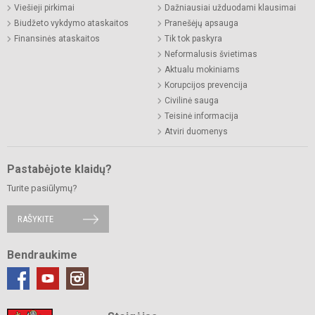
Viešieji pirkimai
Dažniausiai užduodami klausimai
Biudžeto vykdymo ataskaitos
Pranešėjų apsauga
Finansinės ataskaitos
Tik tok paskyra
Neformalusis švietimas
Aktualu mokiniams
Korupcijos prevencija
Civilinė sauga
Teisinė informacija
Atviri duomenys
Pastabėjote klaidų?
Turite pasiūlymų?
RAŠYKITE
Bendraukime