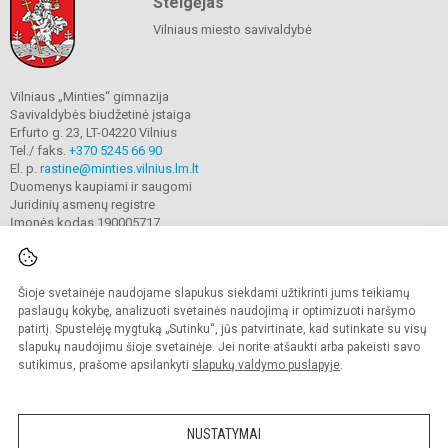
Steigėjas
Vilniaus miesto savivaldybė
Vilniaus „Minties“ gimnazija
Savivaldybės biudžetinė įstaiga
Erfurto g. 23, LT-04220 Vilnius
Tel./ faks.
+370 5245 66 90
El. p.
rastine@minties.vilnius.lm.lt
Duomenys kaupiami ir saugomi
Juridinių asmenų registre
Įmonės kodas 190005717
Šioje svetainėje naudojame slapukus siekdami užtikrinti jums teikiamų
© 2022. Vilniaus „Minties" gimnazija. Visos teisės saugomos.
Kopijuoti turinį be raštiško gimnazijos sutikimo griežtai draudžiama.
paslaugų kokybę, analizuoti svetainės naudojimą ir optimizuoti naršymo
patirtį. Spustelėję mygtuką „Sutinku“, jūs patvirtinate, kad sutinkate su visų
Prieinamumo paraiška
Slapukų valdymas
slapukų naudojimu šioje svetainėje. Jei norite atšaukti arba pakeisti savo
sutikimus, prašome apsilankyti
slapukų valdymo puslapyje
.
Sumanus būdas atnaujinti
mokyklos interneto
svetainę
NUSTATYMAI