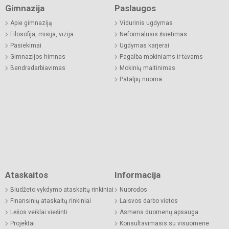
Gimnazija
Paslaugos
Apie gimnaziją
Vidurinis ugdymas
Filosofija, misija, vizija
Neformalusis švietimas
Pasiekimai
Ugdymas karjerai
Gimnazijos himnas
Pagalba mokiniams ir tėvams
Bendradarbiavimas
Mokinių maitinimas
Patalpų nuoma
Ataskaitos
Informacija
Biudžeto vykdymo ataskaitų rinkiniai
Nuorodos
Finansinių ataskaitų rinkiniai
Laisvos darbo vietos
Lėšos veiklai viešinti
Asmens duomenų apsauga
Projektai
Konsultavimasis su visuomene