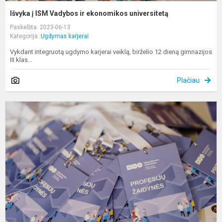
Išvyka į ISM Vadybos ir ekonomikos universitetą
Paskelbta: 2023-06-13
Kategorija:
Ugdymas karjerai
Vykdant integruotą ugdymo karjerai veiklą, birželio 12 dieną gimnazijos
III klas...
Plačiau
U
k
d