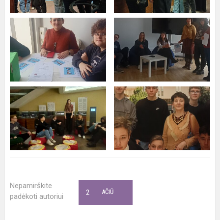
Nepamirškite
2
AČIŪ
padėkoti autoriui