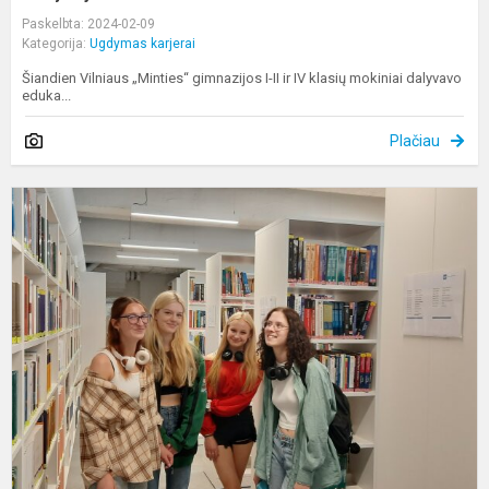
Paskelbta: 2024-02-09
Kategorija:
Ugdymas karjerai
Šiandien Vilniaus „Minties“ gimnazijos I-II ir IV klasių mokiniai dalyvavo
eduka...
Plačiau
I
į
I
V
ir
e
u