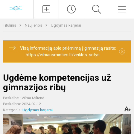
Paieška
Men
Titulinis
Naujienos
Ugdymas karjerai
Visą informaciją apie priėmimą į gimnaziją rasite:
×
https://vilniausminties.lt/veiklos-sritys
Ugdėme kompetencijas už
gimnazijos ribų
Paskelbė : Vilma Milienė
Paskelbta: 2024-02-12
Kategorija:
Ugdymas karjerai