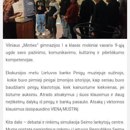
Vilniaus „Minties“ gimnazijos I a klasės mokiniai vasario 9-ąją
ugdė savo pažinimo, komunikavimo, kultūrinę ir pilietiškumo
kompetencijas.
Ekskursijos metu Lietuvos banko Pinigų muziejuje sužinojo,
kokie buvo pirmieji pinigai žmonijos istorijoje, kaip seniau buvo
baudžiami pinigų klastotojai, kiek kainuotume kiekvienas, jei
būtume auksiniu. Atrado atsakymus į šiuos klausimus ir daug
neįtikėtinų dalykų iš pinigų ir bankų pasaulio. Atsakę į viktorinos
klausimus išsispausdino VIENĄ MUŠTINĮ.
Kita dalis – debatai ir rinkimų simuliacija Seimo lankytojų centre.
Mums pristatė pagrindinius rinkimų į Lietuvos Respublikos Seimą