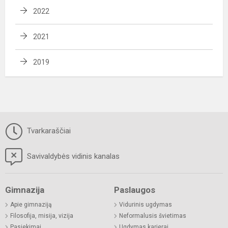
2022
2021
2019
Tvarkaraščiai
Savivaldybės vidinis kanalas
Gimnazija
Paslaugos
Apie gimnaziją
Vidurinis ugdymas
Filosofija, misija, vizija
Neformalusis švietimas
Pasiekimai
Ugdymas karjerai