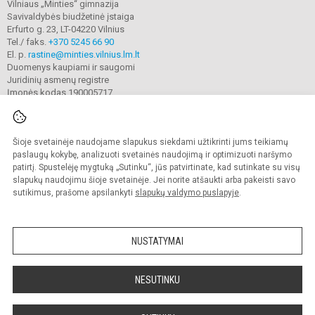
Vilniaus „Minties“ gimnazija
Savivaldybės biudžetinė įstaiga
Erfurto g. 23, LT-04220 Vilnius
Tel./ faks.
+370 5245 66 90
El. p.
rastine@minties.vilnius.lm.lt
Duomenys kaupiami ir saugomi
Juridinių asmenų registre
Įmonės kodas 190005717
Šioje svetainėje naudojame slapukus siekdami užtikrinti jums teikiamų
© 2022. Vilniaus „Minties" gimnazija. Visos teisės saugomos.
Kopijuoti turinį be raštiško gimnazijos sutikimo griežtai draudžiama.
paslaugų kokybę, analizuoti svetainės naudojimą ir optimizuoti naršymo
patirtį. Spustelėję mygtuką „Sutinku“, jūs patvirtinate, kad sutinkate su visų
Prieinamumo paraiška
Slapukų valdymas
slapukų naudojimu šioje svetainėje. Jei norite atšaukti arba pakeisti savo
sutikimus, prašome apsilankyti
slapukų valdymo puslapyje
.
Sumanus būdas atnaujinti
mokyklos interneto
svetainę
NUSTATYMAI
NESUTINKU