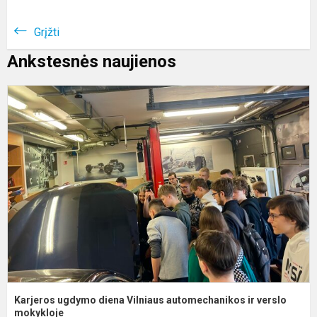
Grįžti
Ankstesnės naujienos
K
u
d
V
a
ir
v
m
Karjeros ugdymo diena Vilniaus automechanikos ir verslo
mokykloje