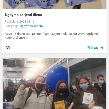
Ugdymo karjerai diena
Paskelbta: 2023-03-16
Kategorija:
Ugdymas karjerai
Kovo 16 diena visi „Minties“ gimnazijos mokiniai dalyvavo ugdymo
karjerai dienos...
Plačiau
K
&
S
2