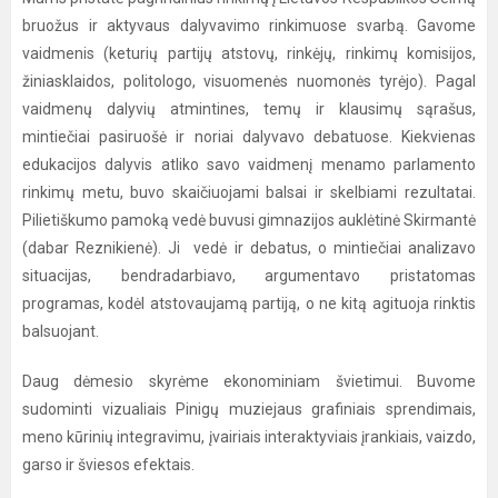
bruožus ir aktyvaus dalyvavimo rinkimuose svarbą. Gavome
vaidmenis (keturių partijų atstovų, rinkėjų, rinkimų komisijos,
žiniasklaidos, politologo, visuomenės nuomonės tyrėjo). Pagal
vaidmenų dalyvių atmintines, temų ir klausimų sąrašus,
mintiečiai pasiruošė ir noriai dalyvavo debatuose. Kiekvienas
edukacijos dalyvis atliko savo vaidmenį menamo parlamento
rinkimų metu, buvo skaičiuojami balsai ir skelbiami rezultatai.
Pilietiškumo pamoką vedė buvusi gimnazijos auklėtinė Skirmantė
(dabar Reznikienė). Ji vedė ir debatus, o mintiečiai analizavo
situacijas, bendradarbiavo, argumentavo pristatomas
programas, kodėl atstovaujamą partiją, o ne kitą agituoja rinktis
balsuojant.
Daug dėmesio skyrėme ekonominiam švietimui. Buvome
sudominti vizualiais Pinigų muziejaus grafiniais sprendimais,
meno kūrinių integravimu, įvairiais interaktyviais įrankiais, vaizdo,
garso ir šviesos efektais.