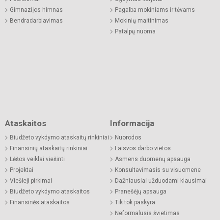
Gimnazijos himnas
Pagalba mokiniams ir tėvams
Bendradarbiavimas
Mokinių maitinimas
Patalpų nuoma
Ataskaitos
Informacija
Biudžeto vykdymo ataskaitų rinkiniai
Nuorodos
Finansinių ataskaitų rinkiniai
Laisvos darbo vietos
Lėšos veiklai viešinti
Asmens duomenų apsauga
Projektai
Konsultavimasis su visuomene
Viešieji pirkimai
Dažniausiai užduodami klausimai
Biudžeto vykdymo ataskaitos
Pranešėjų apsauga
Finansinės ataskaitos
Tik tok paskyra
Neformalusis švietimas