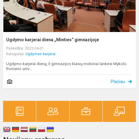
Ugdymo karjerai diena „Minties“ gimnazijoje
Paskelbta: 2022-04-01
Kategorija:
Ugdymas karjerai
Ugdymo karjerai dieną, II gimnazijos klasių mokiniai lankėsi Mykolo
Romerio univ...
Plačiau