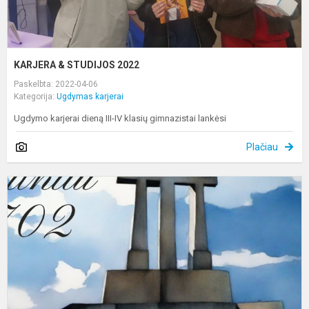
KARJERA & STUDIJOS 2022
Paskelbta: 2022-04-06
Kategorija:
Ugdymas karjerai
Ugdymo karjerai dieną III-IV klasių gimnazistai lankėsi
Plačiau
U
k
d
V
„
g