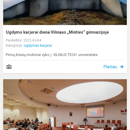
Ugdymo karjerai diena Vilniaus „Minties“ gimnazijoje
Paskelbta: 2022-04-04
Kategorija:
Ugdymas karjerai
Pirmų klasių mokiniai vyko į VILNIUS TECH universitete
Plačiau
U
k
d
„
g