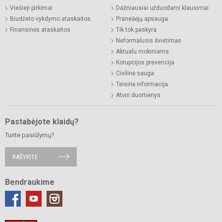
Viešieji pirkimai
Dažniausiai užduodami klausimai
Biudžeto vykdymo ataskaitos
Pranešėjų apsauga
Finansinės ataskaitos
Tik tok paskyra
Neformalusis švietimas
Aktualu mokiniams
Korupcijos prevencija
Civilinė sauga
Teisinė informacija
Atviri duomenys
Pastabėjote klaidų?
Turite pasiūlymų?
RAŠYKITE
Bendraukime