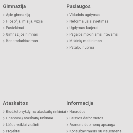
Gimnazija
Paslaugos
Apie gimnaziją
Vidurinis ugdymas
Filosofija, misija, vizija
Neformalusis švietimas
Pasiekimai
Ugdymas karjerai
Gimnazijos himnas
Pagalba mokiniams ir tėvams
Bendradarbiavimas
Mokinių maitinimas
Patalpų nuoma
Ataskaitos
Informacija
Biudžeto vykdymo ataskaitų rinkiniai
Nuorodos
Finansinių ataskaitų rinkiniai
Laisvos darbo vietos
Lėšos veiklai viešinti
Asmens duomenų apsauga
Projektai
Konsultavimasis su visuomene