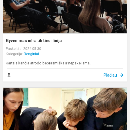
Gyvenimas nėra tik tiesi linija
Paskelbta: 2024-05-30
Kategorija:
Renginiai
Kartais kančia atrodo beprasmiška ir nepakeliama.
Plačiau
„
i