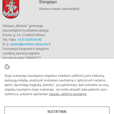
Steigėjas
Vilniaus miesto savivaldybė
Vilniaus „Minties“ gimnazija
Savivaldybės biudžetinė įstaiga
Erfurto g. 23, LT-04220 Vilnius
Tel./ faks.
+370 5245 66 90
El. p.
rastine@minties.vilnius.lm.lt
Duomenys kaupiami ir saugomi
Juridinių asmenų registre
Įmonės kodas 190005717
Šioje svetainėje naudojame slapukus siekdami užtikrinti jums teikiamų
© 2022. Vilniaus „Minties" gimnazija. Visos teisės saugomos.
Kopijuoti turinį be raštiško gimnazijos sutikimo griežtai draudžiama.
paslaugų kokybę, analizuoti svetainės naudojimą ir optimizuoti naršymo
patirtį. Spustelėję mygtuką „Sutinku“, jūs patvirtinate, kad sutinkate su visų
Prieinamumo paraiška
Slapukų valdymas
slapukų naudojimu šioje svetainėje. Jei norite atšaukti arba pakeisti savo
sutikimus, prašome apsilankyti
slapukų valdymo puslapyje
.
Sumanus būdas atnaujinti
mokyklos interneto
svetainę
NUSTATYMAI