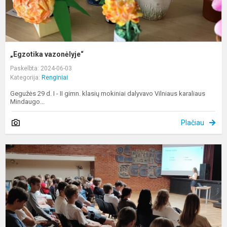
„Egzotika vazonėlyje“
Paskelbta: 2024-06-03
Kategorija:
Renginiai
Gegužės 29 d. I - II gimn. klasių mokiniai dalyvavo Vilniaus karaliaus
Mindaugo...
Plačiau
G
n
t
t
li