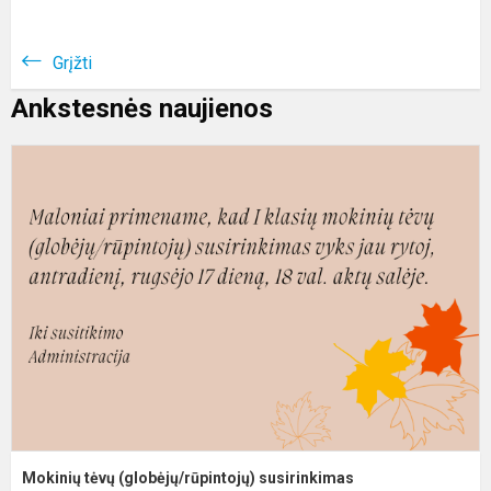
Grįžti
Ankstesnės naujienos
M
t
(
s
Mokinių tėvų (globėjų/rūpintojų) susirinkimas