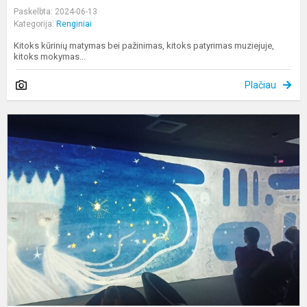
Paskelbta: 2024-06-13
Kategorija:
Renginiai
Kitoks kūrinių matymas bei pažinimas, kitoks patyrimas muziejuje,
kitoks mokymas...
Plačiau
K
p
p
„
t
i
b
p