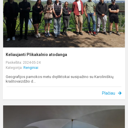
Keliaujanti Plikakalnio atodanga
Paskelbta: 2024-05-24
Kategorija:
Renginiai
Geografijos pamokos metu dvyliktokai susipažino su Karoliniškių
kraštovaizdžio d...
Plačiau
P
,
e