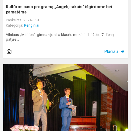
Kultūros paso programą „Angelų takais“ išgirdome bei
pamatėme
Paskelbta: 2024-06-10
Kategorija:
Renginiai
Vilniaus „Minties“ gimnazijos I a klasės mokiniai birželio 7 dieną
patyrė...
Plačiau
P
s