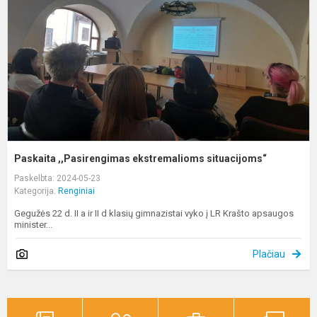
s
Paskaita ,,Pasirengimas ekstremalioms situacijoms“
Paskelbta: 2024-05-23
Kategorija:
Renginiai
Gegužės 22 d. II a ir II d klasių gimnazistai vyko į LR Krašto apsaugos
minister...
Plačiau