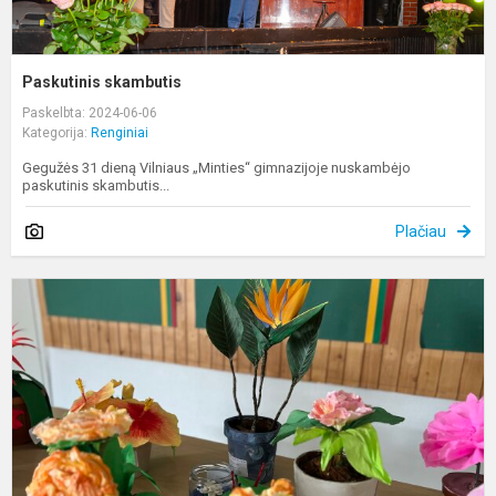
Paskutinis skambutis
Paskelbta: 2024-06-06
Kategorija:
Renginiai
Gegužės 31 dieną Vilniaus „Minties“ gimnazijoje nuskambėjo
paskutinis skambutis...
Plačiau
„
v