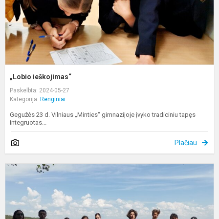
„Lobio ieškojimas“
Paskelbta: 2024-05-27
Kategorija:
Renginiai
Gegužės 23 d. Vilniaus „Minties“ gimnazijoje įvyko tradiciniu tapęs
integruotas...
Plačiau
K
P
a