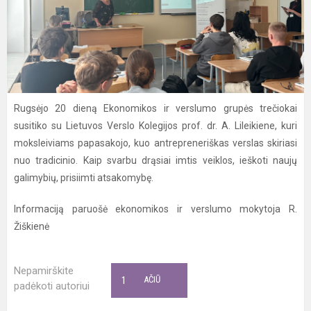
Rugsėjo 20 dieną Ekonomikos ir verslumo grupės trečiokai
susitiko su Lietuvos Verslo Kolegijos prof. dr. A. Lileikiene, kuri
moksleiviams papasakojo, kuo antrepreneriškas verslas skiriasi
nuo tradicinio. Kaip svarbu drąsiai imtis veiklos, ieškoti naujų
galimybių, prisiimti atsakomybę.
Informaciją paruošė ekonomikos ir verslumo mokytoja R.
Žiškienė
Nepamirškite
1
AČIŪ
padėkoti autoriui