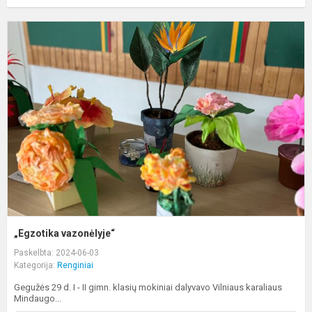
„
v
„Egzotika vazonėlyje“
Paskelbta: 2024-06-03
Kategorija:
Renginiai
Gegužės 29 d. I - II gimn. klasių mokiniai dalyvavo Vilniaus karaliaus
Mindaugo...