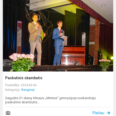
P
s
Paskutinis skambutis
Paskelbta: 2024-06-06
Kategorija:
Renginiai
Gegužės 31 dieną Vilniaus „Minties“ gimnazijoje nuskambėjo
paskutinis skambutis...
Plačiau