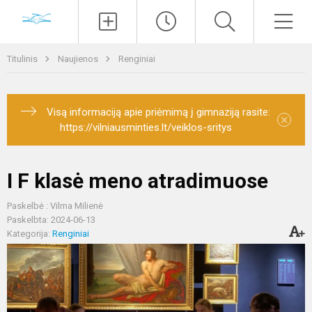
Paieška
Men
Titulinis
Naujienos
Renginiai
Visą informaciją apie priėmimą į gimnaziją rasite:
×
https://vilniausminties.lt/veiklos-sritys
I F klasė meno atradimuose
Paskelbė : Vilma Milienė
Paskelbta: 2024-06-13
Kategorija:
Renginiai