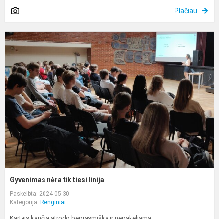
Plačiau
G
n
t
t
li
Gyvenimas nėra tik tiesi linija
Paskelbta: 2024-05-30
Kategorija:
Renginiai
Kartais kančia atrodo beprasmiška ir nepakeliama.