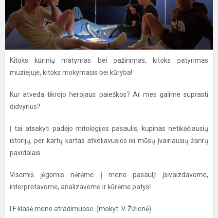
Kitoks kūrinių matymas bei pažinimas, kitoks patyrimas
muziejuje, kitoks mokymasis bei kūryba!
Kur atveda tikrojo herojaus paieškos? Ar mes galime suprasti
didvyrius?
Į tai atsakyti padėjo mitologijos pasaulis, kupinas netikėčiausių
istorijų, per kartų kartas atkeliavusios iki mūsų įvairiausių žanrų
pavidalais.
Visomis jėgomis nėrėme į meno pasaulį: įsivaizdavome,
interpretavome, analizavome ir kūrėme patys!
I F klasė meno atradimuose. (mokyt. V. Žižienė)