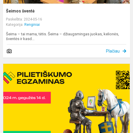
Šeimos šventė
Paskelbta: 2024-05-16
Kategorija:
Renginiai
Šeima – tai mama, tėtis. Šeima – džiaugsmingas juokas, kelionės,
šventės ir kasd...
Plačiau
D
P
e