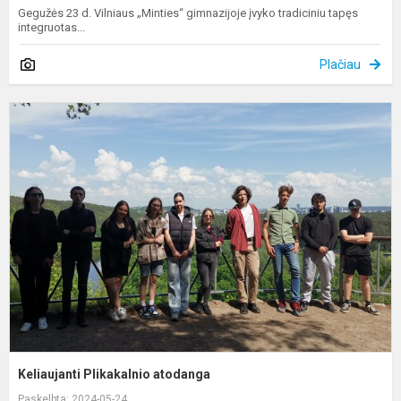
Gegužės 23 d. Vilniaus „Minties“ gimnazijoje įvyko tradiciniu tapęs
integruotas...
Plačiau
K
P
a
Keliaujanti Plikakalnio atodanga
Paskelbta: 2024-05-24