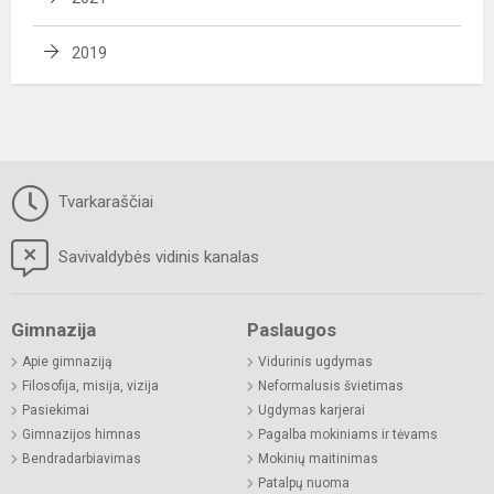
2019
Tvarkaraščiai
Savivaldybės vidinis kanalas
Gimnazija
Paslaugos
Apie gimnaziją
Vidurinis ugdymas
Filosofija, misija, vizija
Neformalusis švietimas
Pasiekimai
Ugdymas karjerai
Gimnazijos himnas
Pagalba mokiniams ir tėvams
Bendradarbiavimas
Mokinių maitinimas
Patalpų nuoma