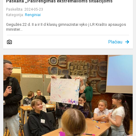
Paskaita ,,Pasirengimas ekstremalioms situacijoms“
Paskelbta: 2024-05-23
Kategorija:
Renginiai
Gegužės 22 d. II a ir II d klasių gimnazistai vyko į LR Krašto apsaugos
minister...
Plačiau
Š
š