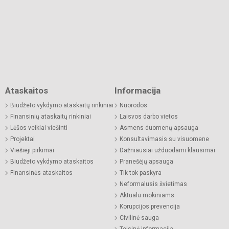
Ataskaitos
Informacija
Biudžeto vykdymo ataskaitų rinkiniai
Nuorodos
Finansinių ataskaitų rinkiniai
Laisvos darbo vietos
Lėšos veiklai viešinti
Asmens duomenų apsauga
Projektai
Konsultavimasis su visuomene
Viešieji pirkimai
Dažniausiai užduodami klausimai
Biudžeto vykdymo ataskaitos
Pranešėjų apsauga
Finansinės ataskaitos
Tik tok paskyra
Neformalusis švietimas
Aktualu mokiniams
Korupcijos prevencija
Civilinė sauga
Teisinė informacija