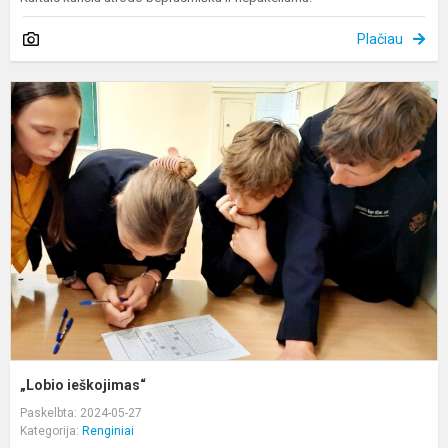
Plačiau
„
i
„Lobio ieškojimas“
Paskelbta: 2024-05-27
Kategorija:
Renginiai