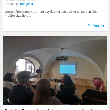
Kategorija:
Renginiai
Geografijos pamokos metu dvyliktokai susipažino su Karoliniškių
kraštovaizdžio d...
Plačiau
P
,
e
s