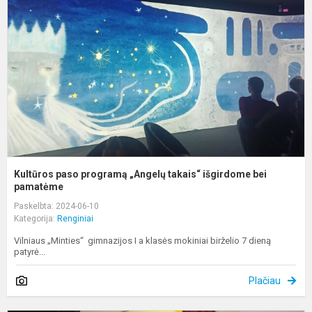
p
„
t
i
b
p
Kultūros paso programą „Angelų takais“ išgirdome bei
pamatėme
Paskelbta: 2024-06-10
Kategorija:
Renginiai
Vilniaus „Minties“ gimnazijos I a klasės mokiniai birželio 7 dieną
patyrė...
Plačiau