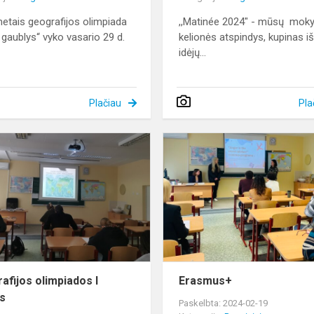
metais geografijos olimpiada
,,Matinée 2024" - mūsų mok
gaublys“ vyko vasario 29 d.
kelionės atspindys, kupinas iš
idėjų...
Plačiau
Pla
s
Geografijos
olimpiados
I
etapas
afijos olimpiados I
Erasmus+
s
Paskelbta: 2024-02-19