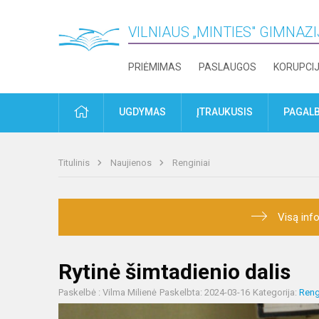
VILNIAUS „MINTIES" GIMNAZ
PRIĖMIMAS
PASLAUGOS
KORUPCI
PRADŽIA
UGDYMAS
ĮTRAUKUSIS
PAGALB
Titulinis
Naujienos
Renginiai
Visą info
Rytinė šimtadienio dalis
Paskelbė : Vilma Milienė
Paskelbta: 2024-03-16
Kategorija:
Reng