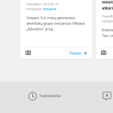
minėt
Paskelbta: 2024-02-19
atkūr
Kategorija:
Renginiai
Paskelb
Vasario 5 d. mūsų gimnazijos
Kategor
devintokų grupė svečiavosi Vilniaus
„Ąžuolyno“ prog...
Kvieči
Tau, Li
Plačiau
Tvarkaraščiai