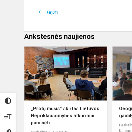
Grįžti
Ankstesnės naujienos
„Protų
mūšis”
skirtas
Lietuvos
Nepriklaus
atkūrimui...
„Protų mūšis” skirtas Lietuvos
Geogr
Nepriklausomybės atkūrimui
gaubl
paminėti
Paskelb
Kategor