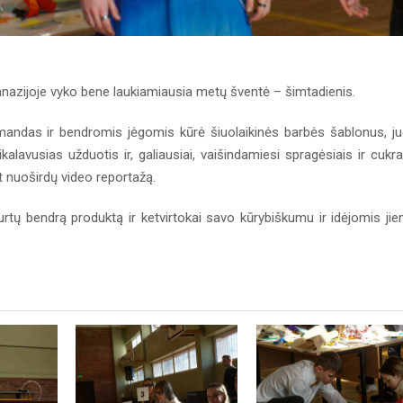
imnazijoje vyko bene laukiamiausia metų šventė – šimtadienis.
 komandas ir bendromis jėgomis kūrė šiuolaikinės barbės šablonus, j
ikalavusias užduotis ir, galiausiai, vaišindamiesi spragėsiais ir cukr
et nuoširdų video reportažą.
urtų bendrą produktą ir ketvirtokai savo kūrybiškumu ir idėjomis ji