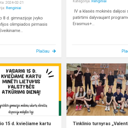
Kategorija:
Renginiai
ta: 2024-02-21
ija:
Renginiai
IV a klasės mokinės dalijosi
patirtimi dalyvaujant progra
o 8 d. gimnazijoje įvyko
Erasmus+...
fijos olimpiados pirmasis
Sveikiname...
Plačiau
Pla
Vasario
15
d.
kviečiame
kartu
minėti
Lietuvos
valstybės
atk...
io 15 d. kviečiame kartu
Tinklinio turnyras „Valent