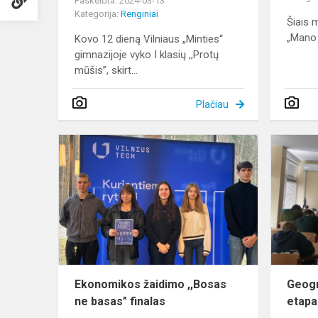
Paskelbta: 2024-03-13
Kategorija:
Renginiai
Šiais 
„Mano 
Kovo 12 dieną Vilniaus „Minties“
gimnazijoje vyko I klasių ,,Protų
mūšis”, skirt...
Plačiau
Ekonomiko
žaidimo
,,Bosas
ne
basas"
finalas
Ekonomikos žaidimo ,,Bosas
Geogr
ne basas" finalas
etapa