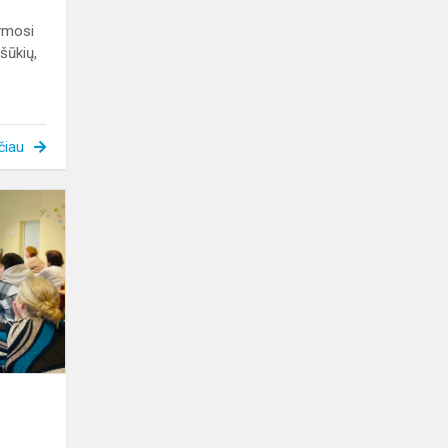
ymosi
šūkių,
čiau
Erasmus+