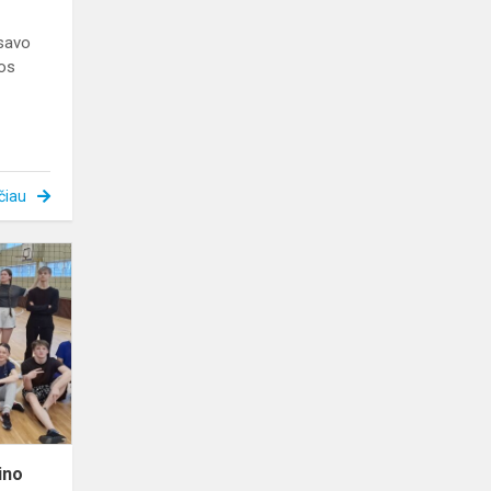
 savo
mos
čiau
Tinklinio
turnyras
„Valentino
pora“
ino