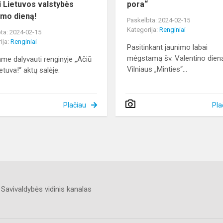
i Lietuvos valstybės
pora“
imo dieną!
Paskelbta: 2024-02-15
Kategorija:
Renginiai
ta: 2024-02-15
ija:
Renginiai
Pasitinkant jaunimo labai
mėgstamą šv. Valentino dien
ame dalyvauti renginyje „Ačiū
Vilniaus „Minties“...
etuva!“ aktų salėje.
Plačiau
Pla
Savivaldybės vidinis kanalas