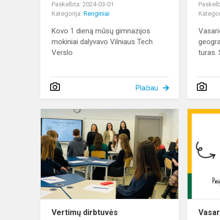
Paskelbta: 2024-03-01
Paskelb
Kategorija:
Renginiai
Kategor
Kovo 1 dieną mūsų gimnazijos
Vasari
mokiniai dalyvavo Vilniaus Tech
geogra
Verslo
turas. 
Plačiau
Vertimų
dirbtuvės
Vertimų dirbtuvės
Vasar