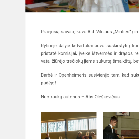
Praėjusią savaitę kovo 8 d. Vilniaus „Minties“ g
Rytinėje dalyje ketvirtokai buvo suskirstyti į
pristatė komisijai, įveikė ištvermės ir drąsos re
vata, žiūrėjo trečiokų jiems sukurtą šmaikštų, b
Barbė ir Openheimeris susivienijo tam, kad suk
padėjo!
Nuotraukų autorius – Atis Oleškevičius