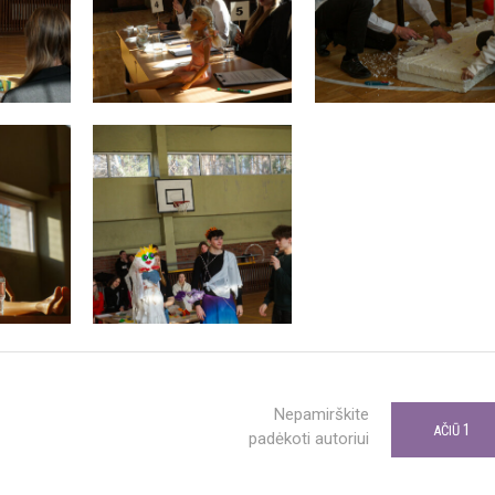
Nepamirškite
1
AČIŪ
padėkoti autoriui