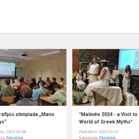
Geografijos
olimpiada
„Mano
gaublys“
omybės
afijos olimpiada „Mano
"Matinée 2024 - a Visit to
ys“
World of Greek Myths"
ta: 2024-03-08
Paskelbta: 2024-03-07
ija:
Renginiai
Kategorija:
Renginiai