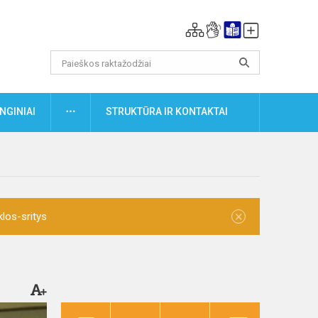
DAUGIAU
NGINIAI
STRUKTŪRA IR KONTAKTAI
×
klos-sritys