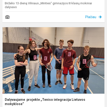
Birželio 13 dieną Vilniaus „Minties“ gimnazijos III klasių mokiniai
dalyvavo
Plačiau
D
p
„
i
L
m
Dalyvaujame projekte „Teniso integracija Lietuvos
mokyklose“