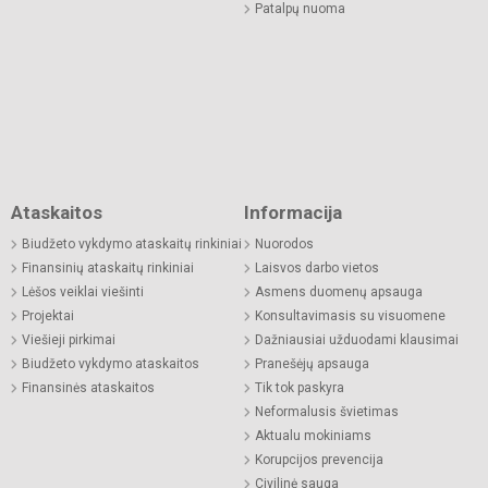
Patalpų nuoma
Ataskaitos
Informacija
Biudžeto vykdymo ataskaitų rinkiniai
Nuorodos
Finansinių ataskaitų rinkiniai
Laisvos darbo vietos
Lėšos veiklai viešinti
Asmens duomenų apsauga
Projektai
Konsultavimasis su visuomene
Viešieji pirkimai
Dažniausiai užduodami klausimai
Biudžeto vykdymo ataskaitos
Pranešėjų apsauga
Finansinės ataskaitos
Tik tok paskyra
Neformalusis švietimas
Aktualu mokiniams
Korupcijos prevencija
Civilinė sauga