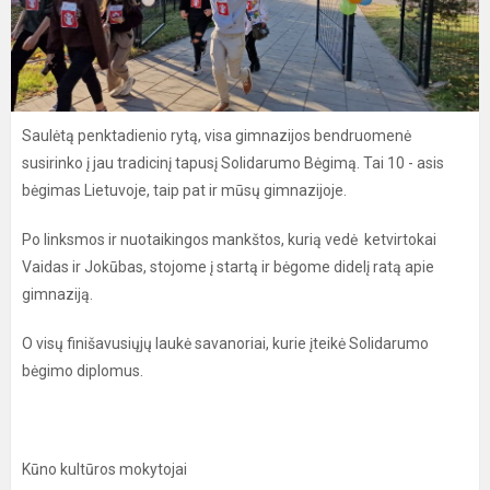
Saulėtą penktadienio rytą, visa gimnazijos bendruomenė
susirinko į jau tradicinį tapusį Solidarumo Bėgimą. Tai 10 - asis
bėgimas Lietuvoje, taip pat ir mūsų gimnazijoje.
Po linksmos ir nuotaikingos mankštos, kurią vedė ketvirtokai
Vaidas ir Jokūbas, stojome į startą ir bėgome didelį ratą apie
gimnaziją.
O visų finišavusiųjų laukė savanoriai, kurie įteikė Solidarumo
bėgimo diplomus.
Kūno kultūros mokytojai