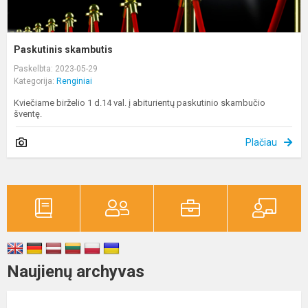
Paskutinis skambutis
Paskelbta: 2023-05-29
Kategorija:
Renginiai
Kviečiame birželio 1 d.14 val. į abiturientų paskutinio skambučio
šventę.
Plačiau
Naujienų archyvas