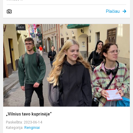
Plačiau
„
t
k
„Vilnius tavo kuprinėje“
Paskelbta: 2023-06-14
Kategorija:
Renginiai