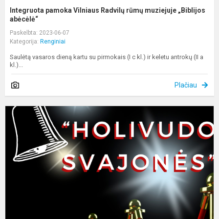
Integruota pamoka Vilniaus Radvilų rūmų muziejuje „Biblijos
abėcėlė“
Paskelbta: 2023-06-07
Kategorija:
Renginiai
Saulėtą vasaros dieną kartu su pirmokais (I c kl.) ir keletu antrokų (II a
kl.)...
Plačiau
P
s