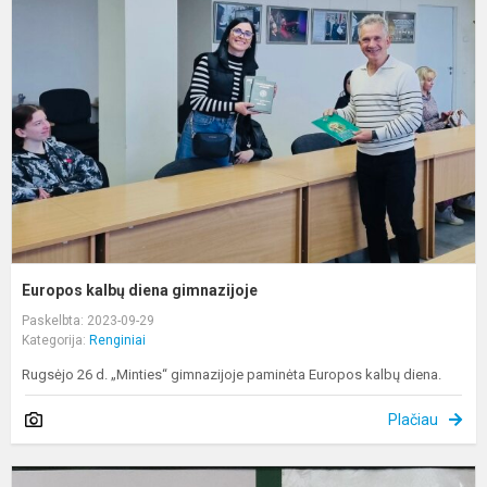
d
g
Europos kalbų diena gimnazijoje
Paskelbta: 2023-09-29
Kategorija:
Renginiai
Rugsėjo 26 d. „Minties“ gimnazijoje paminėta Europos kalbų diena.
Plačiau
R