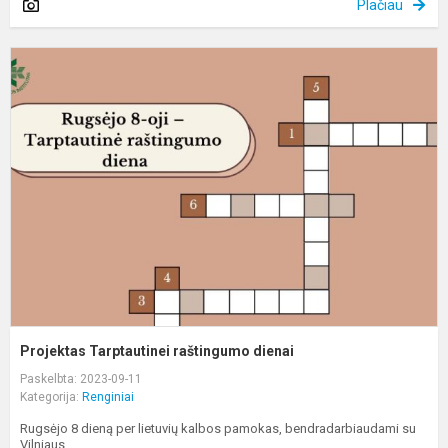
Plačiau
P
T
r
d
Projektas Tarptautinei raštingumo dienai
Paskelbta: 2023-09-11
Kategorija:
Renginiai
Rugsėjo 8 dieną per lietuvių kalbos pamokas, bendradarbiaudami su
Vilniaus ...