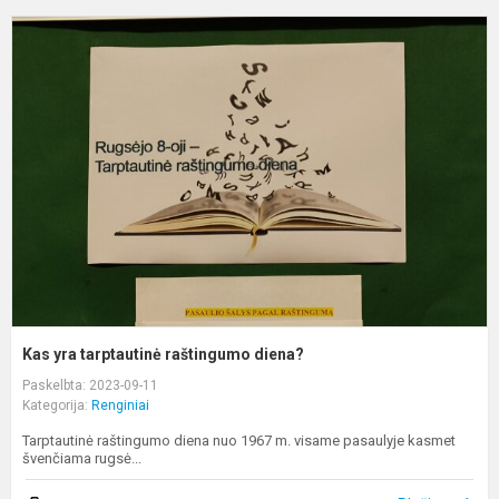
K
y
t
r
d
Kas yra tarptautinė raštingumo diena?
Paskelbta: 2023-09-11
Kategorija:
Renginiai
Tarptautinė raštingumo diena nuo 1967 m. visame pasaulyje kasmet
švenčiama rugsė...