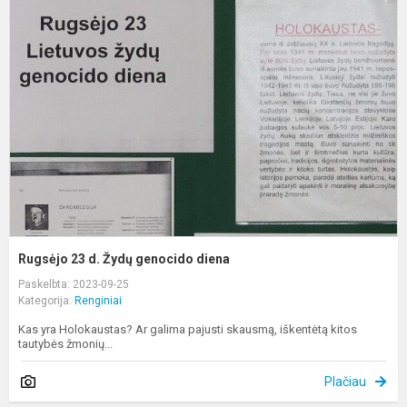
2
d
Ž
g
d
Rugsėjo 23 d. Žydų genocido diena
Paskelbta: 2023-09-25
Kategorija:
Renginiai
Kas yra Holokaustas? Ar galima pajusti skausmą, iškentėtą kitos
tautybės žmonių...
Plačiau