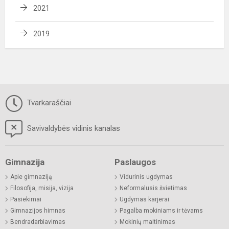
2021
2019
Tvarkaraščiai
Savivaldybės vidinis kanalas
Gimnazija
Paslaugos
Apie gimnaziją
Vidurinis ugdymas
Filosofija, misija, vizija
Neformalusis švietimas
Pasiekimai
Ugdymas karjerai
Gimnazijos himnas
Pagalba mokiniams ir tėvams
Bendradarbiavimas
Mokinių maitinimas