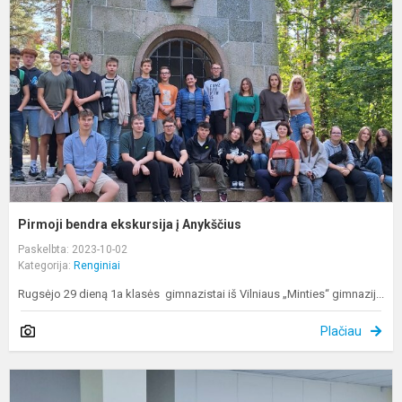
e
į
A
Pirmoji bendra ekskursija į Anykščius
Paskelbta: 2023-10-02
Kategorija:
Renginiai
Rugsėjo 29 dieną 1a klasės gimnazistai iš Vilniaus „Minties“ gimnazij...
Plačiau
E
k