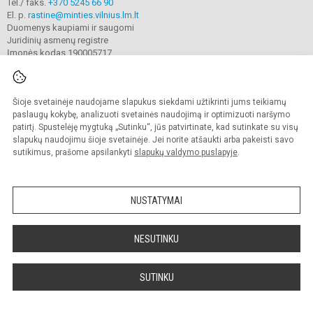
Tel./ faks.
+370 5245 66 90
El. p.
rastine@minties.vilnius.lm.lt
Duomenys kaupiami ir saugomi
Juridinių asmenų registre
Įmonės kodas 190005717
Šioje svetainėje naudojame slapukus siekdami užtikrinti jums teikiamų
© 2022. Vilniaus „Minties" gimnazija. Visos teisės saugomos.
Kopijuoti turinį be raštiško gimnazijos sutikimo griežtai draudžiama.
paslaugų kokybę, analizuoti svetainės naudojimą ir optimizuoti naršymo
patirtį. Spustelėję mygtuką „Sutinku“, jūs patvirtinate, kad sutinkate su visų
Prieinamumo paraiška
Slapukų valdymas
slapukų naudojimu šioje svetainėje. Jei norite atšaukti arba pakeisti savo
sutikimus, prašome apsilankyti
slapukų valdymo puslapyje
.
Sumanus būdas atnaujinti
mokyklos interneto
svetainę
NUSTATYMAI
NESUTINKU
SUTINKU