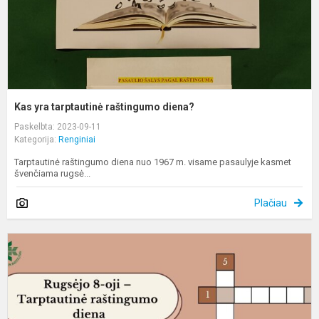
Kas yra tarptautinė raštingumo diena?
Paskelbta: 2023-09-11
Kategorija:
Renginiai
Tarptautinė raštingumo diena nuo 1967 m. visame pasaulyje kasmet
švenčiama rugsė...
Plačiau
P
T
r
d