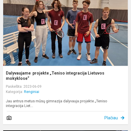
„
i
L
m
Dalyvaujame projekte „Teniso integracija Lietuvos
mokyklose“
Paskelbta: 2023-06-09
Kategorija:
Renginiai
Jau antrus metus mūsų gimnazija dalyvauja projekte „Teniso
integracija Liet...
Plačiau