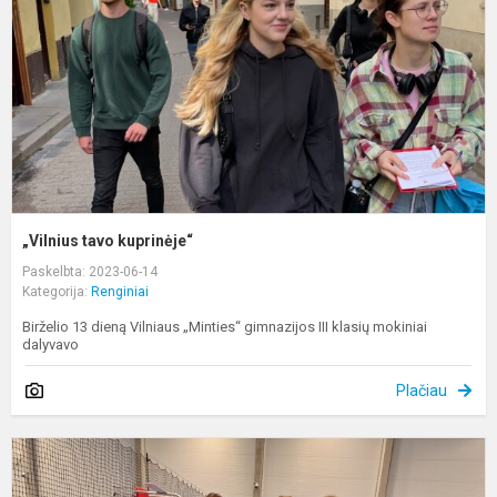
„Vilnius tavo kuprinėje“
Paskelbta: 2023-06-14
Kategorija:
Renginiai
Birželio 13 dieną Vilniaus „Minties“ gimnazijos III klasių mokiniai
dalyvavo
Plačiau
D
p