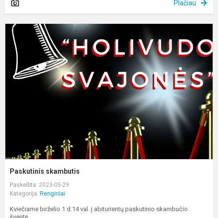
Plačiau
P
s
Paskutinis skambutis
Paskelbta: 2023-05-29
Kategorija:
Renginiai
Kviečiame birželio 1 d.14 val. į abiturientų paskutinio skambučio
šventę.