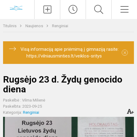
Paieška
Men
Titulinis
Naujienos
Renginiai
Visą informaciją apie priėmimą į gimnaziją rasite:
×
https://vilniausminties.lt/veiklos-sritys
Rugsėjo 23 d. Žydų genocido
diena
Paskelbė : Vilma Milienė
Paskelbta: 2023-09-25
Kategorija:
Renginiai