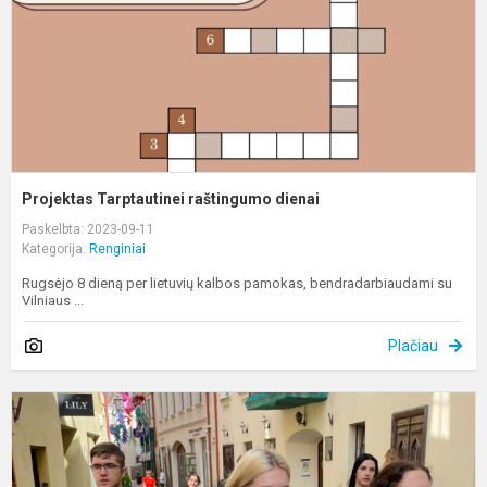
Projektas Tarptautinei raštingumo dienai
Paskelbta: 2023-09-11
Kategorija:
Renginiai
Rugsėjo 8 dieną per lietuvių kalbos pamokas, bendradarbiaudami su
Vilniaus ...
Plačiau
„
t
k