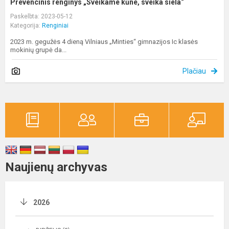
Prevencinis renginys „Sveikame kūne, sveika siela“
Paskelbta: 2023-05-12
Kategorija:
Renginiai
2023 m. gegužės 4 dieną Vilniaus „Minties“ gimnazijos Ic klasės
mokinių grupė da...
Plačiau
Naujienų archyvas
2026