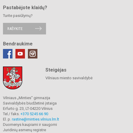
Pastabėjote klaidų?
Turite pasiūlymų?
RAŠYKITE
Bendraukime
Steigėjas
Vilniaus miesto savivaldybė
Vilniaus „Minties“ gimnazija
Savivaldybės biudžetinė įstaiga
Erfurto g. 23, LT-04220 Vilnius
Tel./ faks.
+370 5245 66 90
El. p.
rastine@minties.vilnius.lm.lt
Duomenys kaupiami ir saugomi
Juridinių asmenų registre