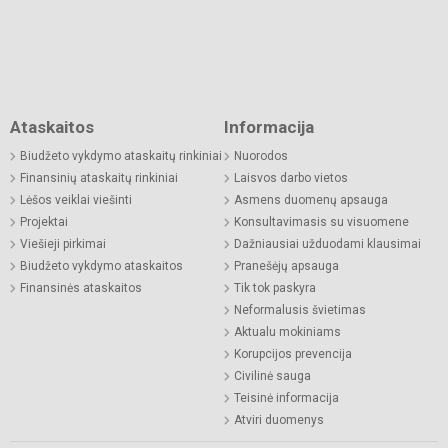
Ataskaitos
Informacija
Biudžeto vykdymo ataskaitų rinkiniai
Nuorodos
Finansinių ataskaitų rinkiniai
Laisvos darbo vietos
Lėšos veiklai viešinti
Asmens duomenų apsauga
Projektai
Konsultavimasis su visuomene
Viešieji pirkimai
Dažniausiai užduodami klausimai
Biudžeto vykdymo ataskaitos
Pranešėjų apsauga
Finansinės ataskaitos
Tik tok paskyra
Neformalusis švietimas
Aktualu mokiniams
Korupcijos prevencija
Civilinė sauga
Teisinė informacija
Atviri duomenys