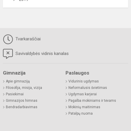
Tvarkaraščiai
Savivaldybės vidinis kanalas
Gimnazija
Paslaugos
Apie gimnaziją
Vidurinis ugdymas
Filosofija, misija, vizija
Neformalusis švietimas
Pasiekimai
Ugdymas karjerai
Gimnazijos himnas
Pagalba mokiniams ir tėvams
Bendradarbiavimas
Mokinių maitinimas
Patalpų nuoma