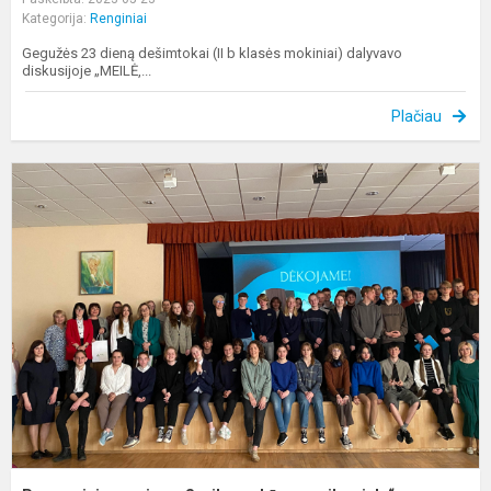
Kategorija:
Renginiai
Gegužės 23 dieną dešimtokai (II b klasės mokiniai) dalyvavo
diskusijoje „MEILĖ,...
Plačiau
P
r
„
k
s
s