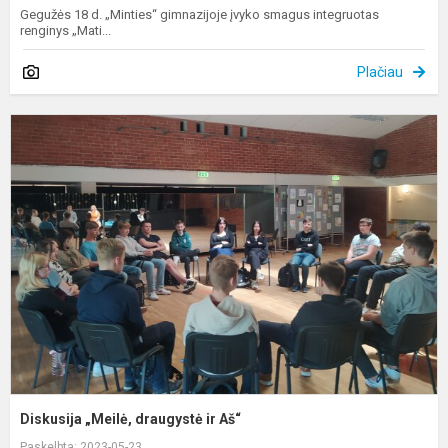
Gegužės 18 d. „Minties“ gimnazijoje įvyko smagus integruotas
renginys „Mati...
Plačiau
D
„
d
ir
A
Diskusija „Meilė, draugystė ir Aš“
Paskelbta: 2023-05-23