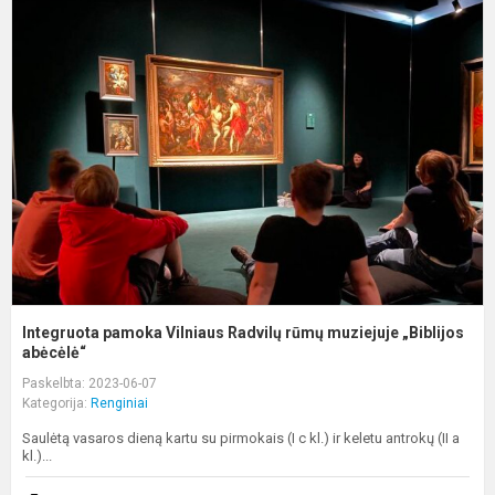
I
p
V
R
r
m
„B
Integruota pamoka Vilniaus Radvilų rūmų muziejuje „Biblijos
abėcėlė“
Paskelbta: 2023-06-07
Kategorija:
Renginiai
Saulėtą vasaros dieną kartu su pirmokais (I c kl.) ir keletu antrokų (II a
kl.)...