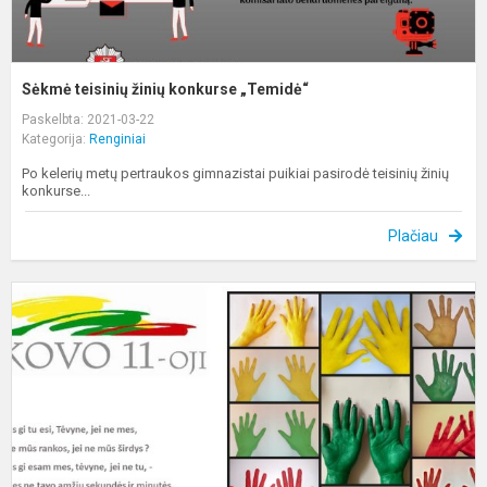
Sėkmė teisinių žinių konkurse „Temidė“
Paskelbta: 2021-03-22
Kategorija:
Renginiai
Po kelerių metų pertraukos gimnazistai puikiai pasirodė teisinių žinių
konkurse...
Plačiau
S
s
v
N
a
d