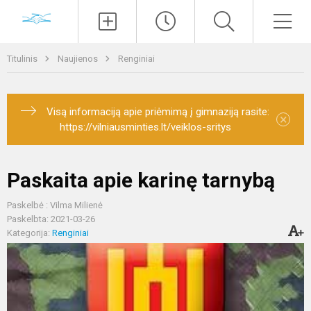
Paieška
Men
Titulinis
Naujienos
Renginiai
Visą informaciją apie priėmimą į gimnaziją rasite:
×
https://vilniausminties.lt/veiklos-sritys
Paskaita apie karinę tarnybą
Paskelbė : Vilma Milienė
Paskelbta: 2021-03-26
Kategorija:
Renginiai