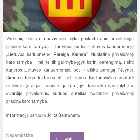
Vyresnių klasių gimnazistams vyko paskaita apie privalomąją
pradinę karo tarnybą ir tarnybos būdus Lietuvos kariuomenėje
„Lietuvos kariuomenė. Pareiga. Karjera“. Nuolatinė privalomoji
karo tarnyba – tai ne tik galimybė įgyti karinį parengimą, siekti
karjeros Lietuvos kariuomenėje, bet ir atlikti pareigą Tėvynei.
Gimnazistams lektorius št. srž. Igoris Bartanovičius pristatė
mokymo įstaigas, kuriose galima įgyti karininko specialybę ir
išvardijo privalumus, kuriuos suteikia nuolatinė privalomoji
pradinė karo tarnyba.
Informaciją paruošė Jolita Baltrūnaitė
Nepamirškite
2
AČIŪ