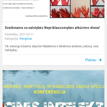
Sveikiname su valstybės Nepriklausomybės atkūrimo diena!
Paskelbta: 2021-03-11
Kategorija:
Renginiai
Tik vieningi būsime stiprūs! Mylėkime ir tikėkime ateities Lietuva, nes
Valstybę...
Plačiau
D
k
„
i
a
t
ti