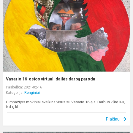
o
v
d
d
p
Vasario 16-osios virtuali dailės darbų paroda
Paskelbta: 2021-02-16
Kategorija:
Renginiai
Gimnazijos mokiniai sveikina visus su Vasario 16-ąja. Darbus kūrė 3-ių
ir 4-ų kl...
Plačiau