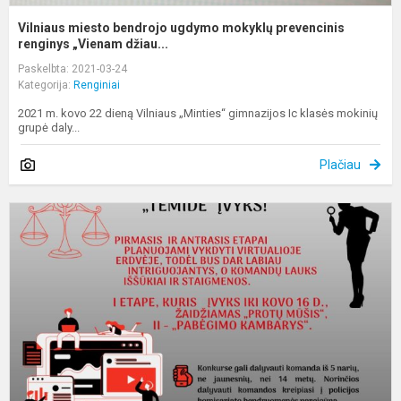
Vilniaus miesto bendrojo ugdymo mokyklų prevencinis
renginys „Vienam džiau...
Paskelbta: 2021-03-24
Kategorija:
Renginiai
2021 m. kovo 22 dieną Vilniaus „Minties“ gimnazijos Ic klasės mokinių
grupė daly...
Plačiau
S
t
ž
k
„