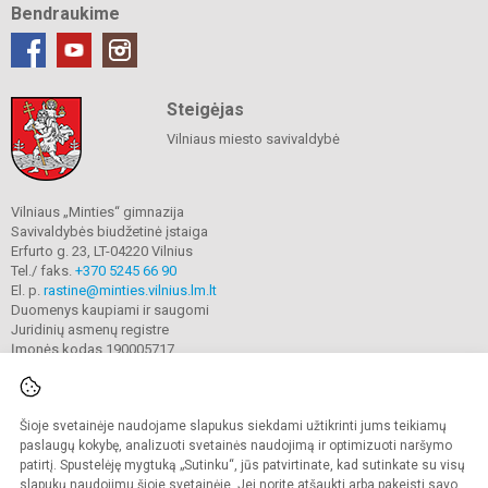
Bendraukime
Steigėjas
Vilniaus miesto savivaldybė
Vilniaus „Minties“ gimnazija
Savivaldybės biudžetinė įstaiga
Erfurto g. 23, LT-04220 Vilnius
Tel./ faks.
+370 5245 66 90
El. p.
rastine@minties.vilnius.lm.lt
Duomenys kaupiami ir saugomi
Juridinių asmenų registre
Įmonės kodas 190005717
Šioje svetainėje naudojame slapukus siekdami užtikrinti jums teikiamų
© 2022. Vilniaus „Minties" gimnazija. Visos teisės saugomos.
Kopijuoti turinį be raštiško gimnazijos sutikimo griežtai draudžiama.
paslaugų kokybę, analizuoti svetainės naudojimą ir optimizuoti naršymo
patirtį. Spustelėję mygtuką „Sutinku“, jūs patvirtinate, kad sutinkate su visų
Prieinamumo paraiška
Slapukų valdymas
slapukų naudojimu šioje svetainėje. Jei norite atšaukti arba pakeisti savo