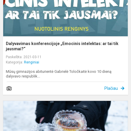
Dalyvavimas konferencijoje „Emocinis intelektas: ar tai tik
jausmai?“
Paskelbta: 2021-03-11
Kategorija:
Renginiai
Mūsų gimnazijos abiturientė Gabrielė Toločkaitė kovo 10 dieną
dalyvavo respublik...
Plačiau
„
d
p
B