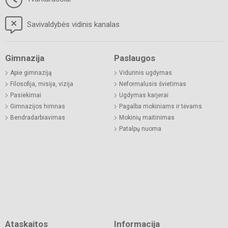
Savivaldybės vidinis kanalas
Gimnazija
Paslaugos
Apie gimnaziją
Vidurinis ugdymas
Filosofija, misija, vizija
Neformalusis švietimas
Pasiekimai
Ugdymas karjerai
Gimnazijos himnas
Pagalba mokiniams ir tėvams
Bendradarbiavimas
Mokinių maitinimas
Patalpų nuoma
Ataskaitos
Informacija