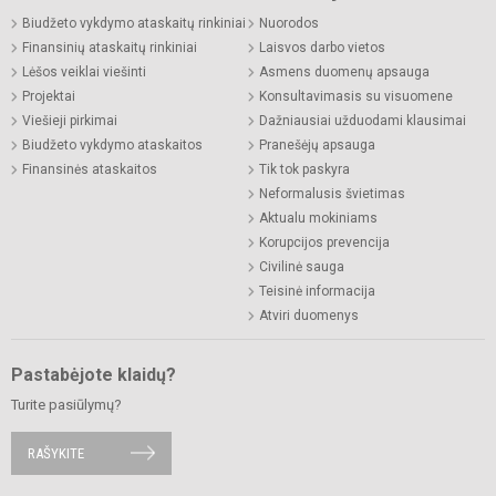
Biudžeto vykdymo ataskaitų rinkiniai
Nuorodos
Finansinių ataskaitų rinkiniai
Laisvos darbo vietos
Lėšos veiklai viešinti
Asmens duomenų apsauga
Projektai
Konsultavimasis su visuomene
Viešieji pirkimai
Dažniausiai užduodami klausimai
Biudžeto vykdymo ataskaitos
Pranešėjų apsauga
Finansinės ataskaitos
Tik tok paskyra
Neformalusis švietimas
Aktualu mokiniams
Korupcijos prevencija
Civilinė sauga
Teisinė informacija
Atviri duomenys
Pastabėjote klaidų?
Turite pasiūlymų?
RAŠYKITE