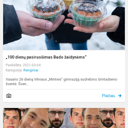
ž
„100 dienų pasiruošimas Bado žaidynėms“
Paskelbta: 2021-03-04
Kategorija:
Renginiai
Vasario 26 dieną Vilniaus „Minties“ gimnaziją sudrebino šimtadienio
šventė. Šven...
Plačiau
D
k
š