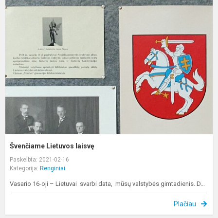
Š
L
l
Švenčiame Lietuvos laisvę
Paskelbta: 2021-02-16
Kategorija:
Renginiai
Vasario 16-oji – Lietuvai svarbi data, mūsų valstybės gimtadienis. D...
Plačiau