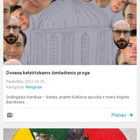
p
Dovana ketvirtokams šimtadienio proga
Paskelbta: 2021-02-25
Kategorija:
Renginiai
Didingasis barokas – keista, įmantri kultūros epocha ir meno kryptis.
Barokinės...
Plačiau
V
1