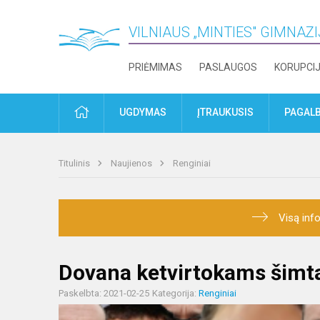
VILNIAUS „MINTIES" GIMNAZ
PRIĖMIMAS
PASLAUGOS
KORUPCI
PRADŽIA
UGDYMAS
ĮTRAUKUSIS
PAGALB
Titulinis
Naujienos
Renginiai
Visą info
Dovana ketvirtokams šimt
Paskelbta: 2021-02-25
Kategorija:
Renginiai