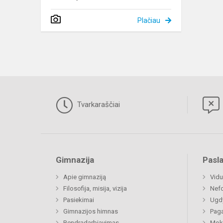
Plačiau
Tvarkaraščiai
Gimnazija
Pasl
Apie gimnaziją
Vidu
Filosofija, misija, vizija
Nefo
Pasiekimai
Ugdy
Gimnazijos himnas
Paga
Bendradarbiavimas
Moki