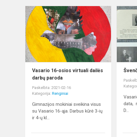
Vasario
16-
osios
virtuali
dailės
darbų
paroda
Vasario 16-osios virtuali dailės
Švenč
darbų paroda
Paskelb
Kategor
Paskelbta: 2021-02-16
Kategorija:
Renginiai
Vasari
data, 
Gimnazijos mokiniai sveikina visus
D...
su Vasario 16-ąja. Darbus kūrė 3-ių
ir 4-ų kl...