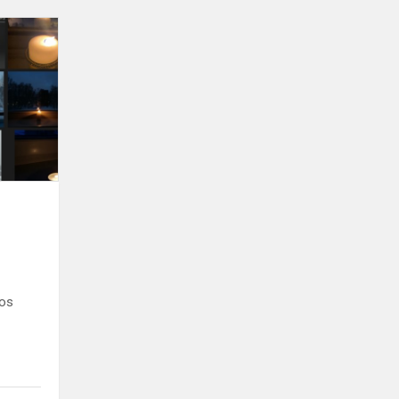
Laisvės
pamokos
ios