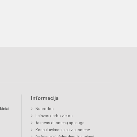
Informacija
kiniai
Nuorodos
Laisvos darbo vietos
Asmens duomenų apsauga
Konsultavimasis su visuomene
Dažniausiai užduodami klausimai