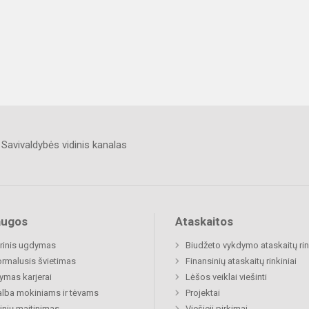
Savivaldybės vidinis kanalas
augos
Ataskaitos
rinis ugdymas
Biudžeto vykdymo ataskaitų rin
rmalusis švietimas
Finansinių ataskaitų rinkiniai
mas karjerai
Lėšos veiklai viešinti
lba mokiniams ir tėvams
Projektai
nių maitinimas
Viešieji pirkimai