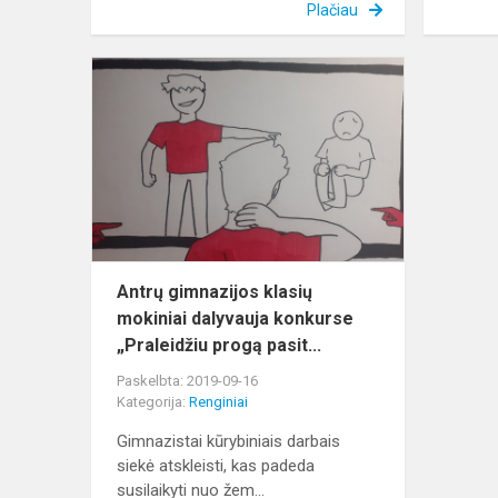
Plačiau
Antrų
gimnazijos
klasių
mokiniai
dalyvauja
konkurse
„Pralei...
Antrų gimnazijos klasių
mokiniai dalyvauja konkurse
„Praleidžiu progą pasit...
Paskelbta: 2019-09-16
Kategorija:
Renginiai
Gimnazistai kūrybiniais darbais
siekė atskleisti, kas padeda
susilaikyti nuo žem...