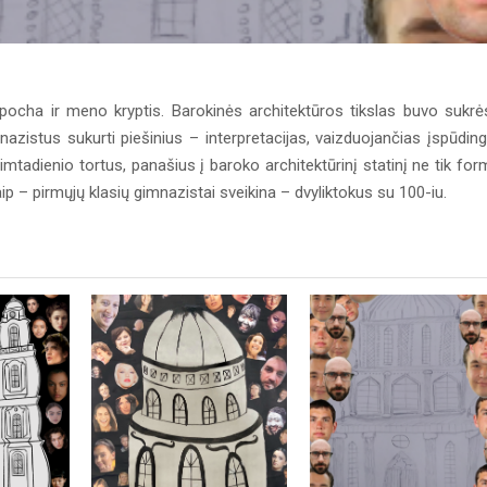
epocha ir meno kryptis. Barokinės architektūros tikslas buvo sukrės
mnazistus sukurti piešinius – interpretacijas, vaizduojančias įspūdin
mtadienio tortus, panašius į baroko architektūrinį statinį ne tik for
p – pirmųjų klasių gimnazistai sveikina – dvyliktokus su 100-iu.