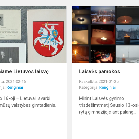
Švenčiame
Lietuvos
laisvę
iame Lietuvos laisvę
Laisvės pamokos
ta: 2021-02-16
Paskelbta: 2021-01-25
ija:
Renginiai
Kategorija:
Renginiai
o 16-oji – Lietuvai svarbi
Minint Laisvės gynimo
mūsų valstybės gimtadienis.
trisdešimtmetį Sausio 13-os
rytą gimnazijoje ant palang...