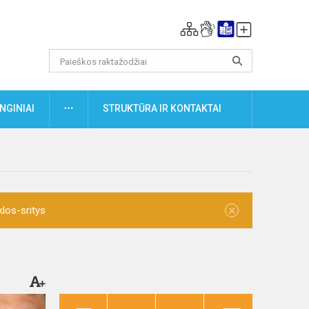
DAUGIAU
NGINIAI
STRUKTŪRA IR KONTAKTAI
×
klos-sritys