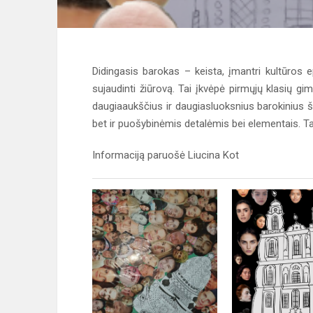
Didingasis barokas – keista, įmantri kultūros 
sujaudinti žiūrovą. Tai įkvėpė pirmųjų klasių gi
daugiaaukščius ir daugiasluoksnius barokinius ši
bet ir puošybinėmis detalėmis bei elementais. Tai
Informaciją paruošė Liucina Kot