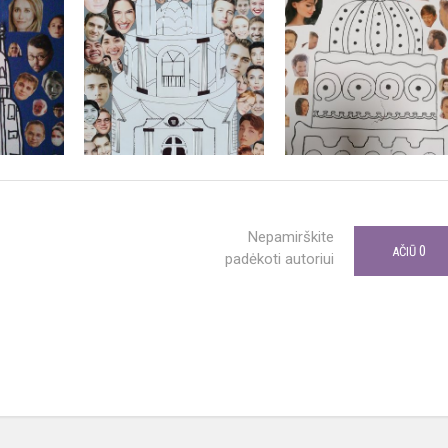
Nepamirškite
0
AČIŪ
padėkoti autoriui