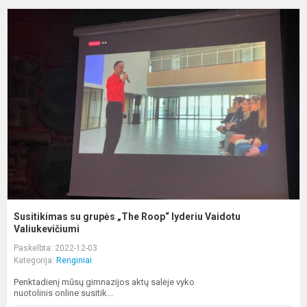
S
s
g
„
R
V
V
Susitikimas su grupės „The Roop“ lyderiu Vaidotu
Valiukevičiumi
Paskelbta: 2022-12-03
Kategorija:
Renginiai
Penktadienį mūsų gimnazijos aktų salėje vyko
nuotolinis online susitik...