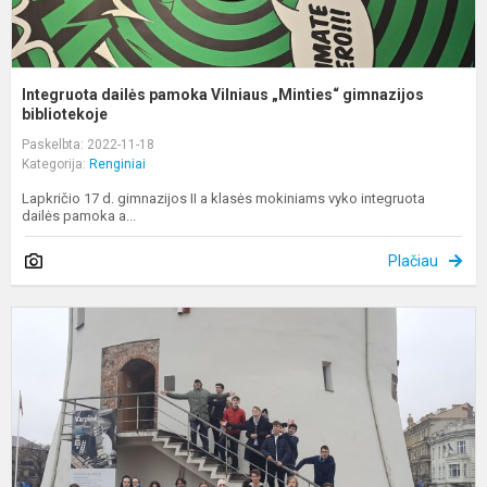
Integruota dailės pamoka Vilniaus „Minties“ gimnazijos
bibliotekoje
Paskelbta: 2022-11-18
Kategorija:
Renginiai
Lapkričio 17 d. gimnazijos II a klasės mokiniams vyko integruota
dailės pamoka a...
Plačiau
I
u
d