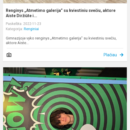
Renginys „Atmetimo galerija” su kviestiniu svečiu, aktore
Aiste Diržiūte i...
Paskelbta: 2022-11-23
Kategorija:
Renginiai
Gimnazijoje vyko renginys „Atmetimo galerija” su kviestiniu svečiu,
aktore Aiste...
Plačiau
I
d
p
V
„
g
bi