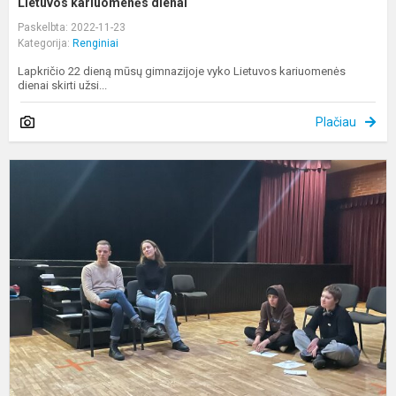
Lietuvos kariuomenės dienai
Paskelbta: 2022-11-23
Kategorija:
Renginiai
Lapkričio 22 dieną mūsų gimnazijoje vyko Lietuvos kariuomenės
dienai skirti užsi...
Plačiau
R
„
g
s
k
s
a