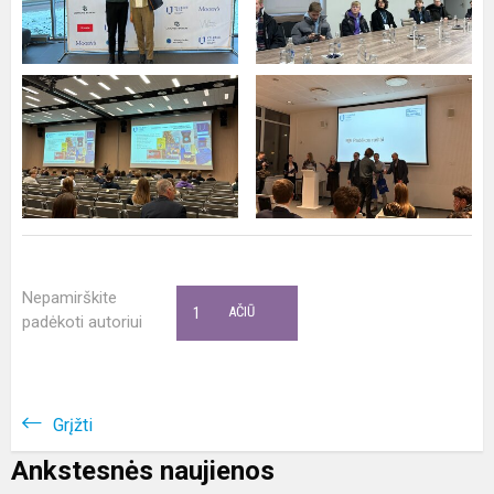
Nepamirškite
1
AČIŪ
padėkoti autoriui
Grįžti
Ankstesnės naujienos