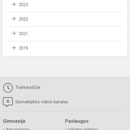
2023
2022
2021
2019
Tvarkaraščiai
Savivaldybės vidinis kanalas
Gimnazija
Paslaugos
Apie gimnaziją
Vidurinis ugdymas