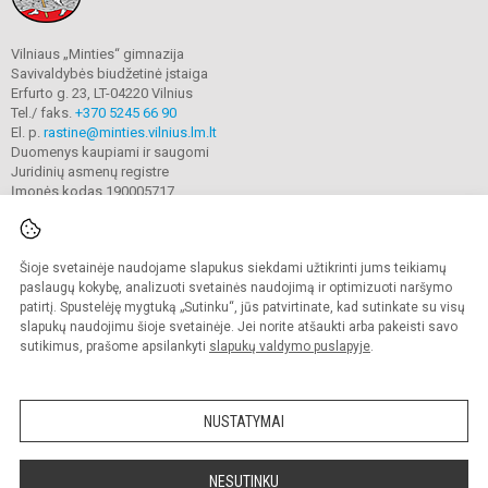
Vilniaus „Minties“ gimnazija
Savivaldybės biudžetinė įstaiga
Erfurto g. 23, LT-04220 Vilnius
Tel./ faks.
+370 5245 66 90
El. p.
rastine@minties.vilnius.lm.lt
Duomenys kaupiami ir saugomi
Juridinių asmenų registre
Įmonės kodas 190005717
Šioje svetainėje naudojame slapukus siekdami užtikrinti jums teikiamų
© 2022. Vilniaus „Minties" gimnazija. Visos teisės saugomos.
Kopijuoti turinį be raštiško gimnazijos sutikimo griežtai draudžiama.
paslaugų kokybę, analizuoti svetainės naudojimą ir optimizuoti naršymo
patirtį. Spustelėję mygtuką „Sutinku“, jūs patvirtinate, kad sutinkate su visų
Prieinamumo paraiška
Slapukų valdymas
slapukų naudojimu šioje svetainėje. Jei norite atšaukti arba pakeisti savo
sutikimus, prašome apsilankyti
slapukų valdymo puslapyje
.
Sumanus būdas atnaujinti
mokyklos interneto
svetainę
NUSTATYMAI
NESUTINKU