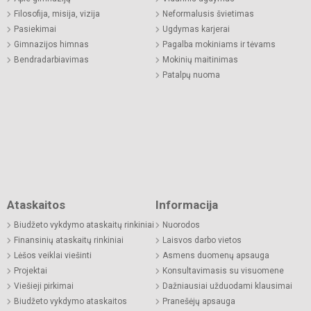
Filosofija, misija, vizija
Neformalusis švietimas
Pasiekimai
Ugdymas karjerai
Gimnazijos himnas
Pagalba mokiniams ir tėvams
Bendradarbiavimas
Mokinių maitinimas
Patalpų nuoma
Ataskaitos
Informacija
Biudžeto vykdymo ataskaitų rinkiniai
Nuorodos
Finansinių ataskaitų rinkiniai
Laisvos darbo vietos
Lėšos veiklai viešinti
Asmens duomenų apsauga
Projektai
Konsultavimasis su visuomene
Viešieji pirkimai
Dažniausiai užduodami klausimai
Biudžeto vykdymo ataskaitos
Pranešėjų apsauga