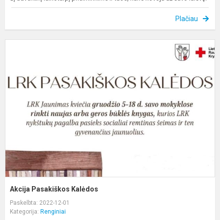
Plačiau
A
P
K
Akcija Pasakiškos Kalėdos
Paskelbta: 2022-12-01
Kategorija:
Renginiai