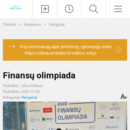
Paieška
Men
Titulinis
Naujienos
Renginiai
Visą informaciją apie priėmimą į gimnaziją rasite:
×
https://vilniausminties.lt/veiklos-sritys
Finansų olimpiada
Paskelbė : Vilma Milienė
Paskelbta: 2022-12-05
Kategorija:
Renginiai