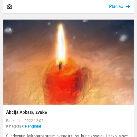
Plačiau
A
A
ž
Akcija Apkasų žvakė
Paskelbta: 2022-12-02
Kategorija:
Renginiai
Šį adventinį laikotarpį prisiminkime ir tuos, kurie kovoja už savo laisvę.