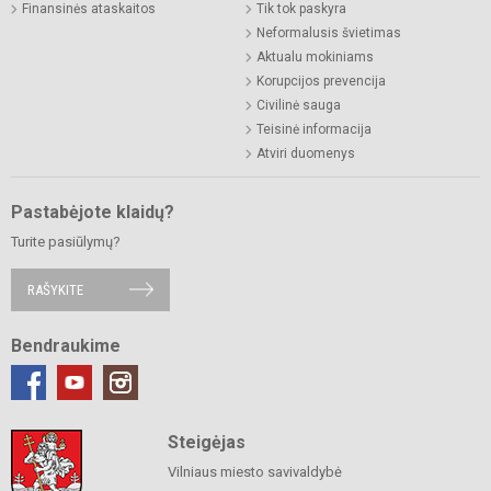
Finansinės ataskaitos
Tik tok paskyra
Neformalusis švietimas
Aktualu mokiniams
Korupcijos prevencija
Civilinė sauga
Teisinė informacija
Atviri duomenys
Pastabėjote klaidų?
Turite pasiūlymų?
RAŠYKITE
Bendraukime
Steigėjas
Vilniaus miesto savivaldybė