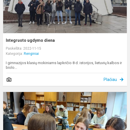
Integruoto ugdymo diena
Paskelbta: 2022-11-15
Kategorija:
Renginiai
I gimnazijos klasių mokiniams lapkričio 8 d. istorijos, lietuvių kalbos ir
biolo...
Plačiau
I
u
d