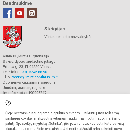
Bendraukime
Steigėjas
Vilniaus miesto savivaldybė
Vilniaus „Minties“ gimnazija
Savivaldybės biudžetinė įstaiga
Erfurto g. 23, LT-04220 Vilnius
Tel./ faks.
+370 5245 66 90
El. p.
rastine@minties.vilnius.lm.lt
Duomenys kaupiami ir saugomi
Juridinių asmenų registre
Įmonės kodas 190005717
Šioje svetainėje naudojame slapukus siekdami užtikrinti jums teikiamų
© 2022. Vilniaus „Minties" gimnazija. Visos teisės saugomos.
Kopijuoti turinį be raštiško gimnazijos sutikimo griežtai draudžiama.
paslaugų kokybę, analizuoti svetainės naudojimą ir optimizuoti naršymo
patirtį. Spustelėję mygtuką „Sutinku“, jūs patvirtinate, kad sutinkate su visų
Prieinamumo paraiška
Slapukų valdymas
slapukų naudojimu šioje svetainėje. Jei norite atšaukti arba pakeisti savo