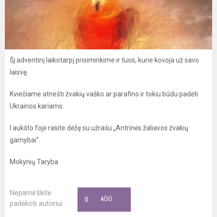
Šį adventinį laikotarpį prisiminkime ir tuos, kurie kovoja už savo
laisvę.
Kviečiame atnešti žvakių vaško ar parafino ir tokiu būdu padėti
Ukrainos kariams.
I aukšto fojė rasite dėžę su užrašu „Antrinės žaliavos žvakių
gamybai“.
Mokynių Taryba
Nepamirškite
0
AČIŪ
padėkoti autoriui