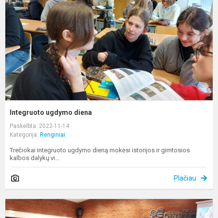
Integruoto ugdymo diena
Paskelbta: 2022-11-14
Kategorija:
Renginiai
Trečiokai integruoto ugdymo dieną mokėsi istorijos ir gimtosios
kalbos dalykų vi...
Plačiau
„
–