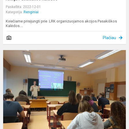
Paskelbta: 2022-12-01
Kategorija:
Renginiai
Kviečiame prisijungti prie LRK organizuojamos akcijos Pasakiškos
Kalėdos....
Plačiau
U
k
p