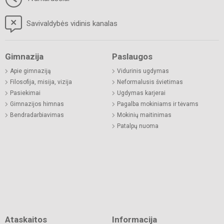
Savivaldybės vidinis kanalas
Gimnazija
Paslaugos
Apie gimnaziją
Vidurinis ugdymas
Filosofija, misija, vizija
Neformalusis švietimas
Pasiekimai
Ugdymas karjerai
Gimnazijos himnas
Pagalba mokiniams ir tėvams
Bendradarbiavimas
Mokinių maitinimas
Patalpų nuoma
Ataskaitos
Informacija