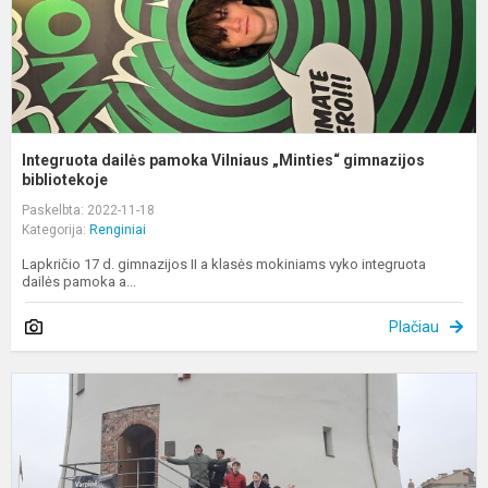
Integruota dailės pamoka Vilniaus „Minties“ gimnazijos
bibliotekoje
Paskelbta: 2022-11-18
Kategorija:
Renginiai
Lapkričio 17 d. gimnazijos II a klasės mokiniams vyko integruota
dailės pamoka a...
Plačiau
I
u
d