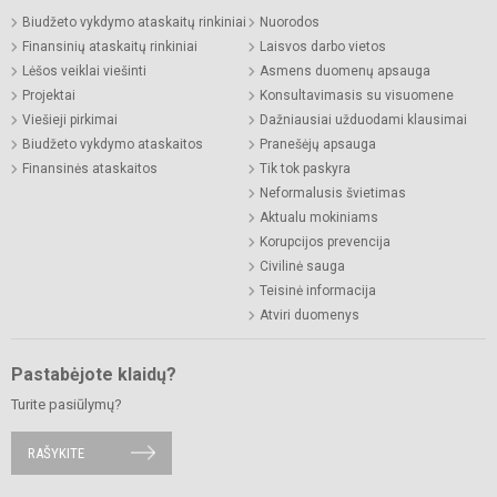
Biudžeto vykdymo ataskaitų rinkiniai
Nuorodos
Finansinių ataskaitų rinkiniai
Laisvos darbo vietos
Lėšos veiklai viešinti
Asmens duomenų apsauga
Projektai
Konsultavimasis su visuomene
Viešieji pirkimai
Dažniausiai užduodami klausimai
Biudžeto vykdymo ataskaitos
Pranešėjų apsauga
Finansinės ataskaitos
Tik tok paskyra
Neformalusis švietimas
Aktualu mokiniams
Korupcijos prevencija
Civilinė sauga
Teisinė informacija
Atviri duomenys
Pastabėjote klaidų?
Turite pasiūlymų?
RAŠYKITE