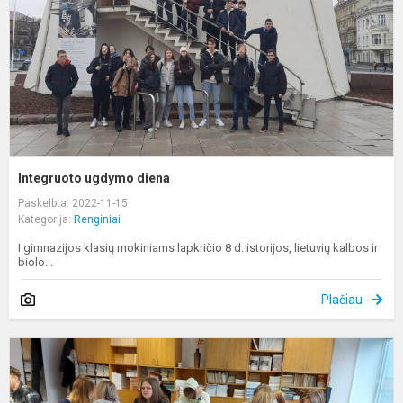
Integruoto ugdymo diena
Paskelbta: 2022-11-15
Kategorija:
Renginiai
I gimnazijos klasių mokiniams lapkričio 8 d. istorijos, lietuvių kalbos ir
biolo...
Plačiau
I
u
d