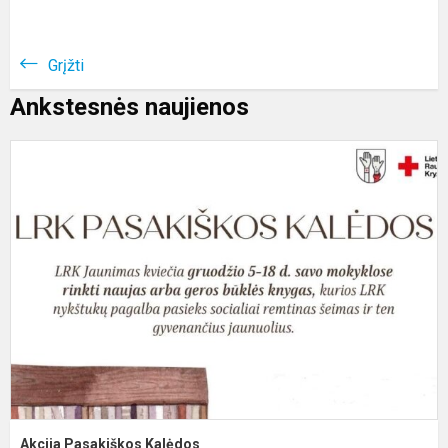
Grįžti
Ankstesnės naujienos
A
P
K
Akcija Pasakiškos Kalėdos