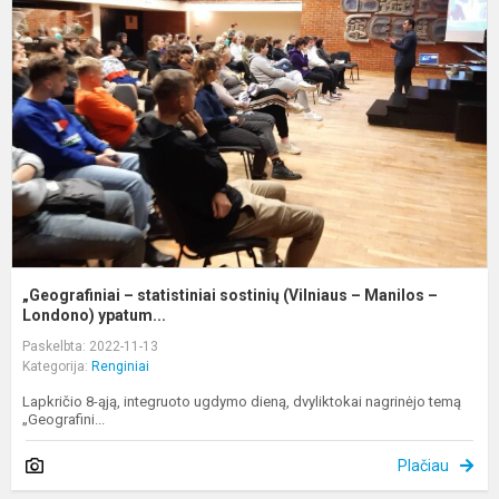
s
s
(
–
M
–.
„Geografiniai – statistiniai sostinių (Vilniaus – Manilos –
Londono) ypatum...
Paskelbta: 2022-11-13
Kategorija:
Renginiai
Lapkričio 8-ąją, integruoto ugdymo dieną, dvyliktokai nagrinėjo temą
„Geografini...
Plačiau