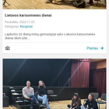
Lietuvos kariuomenės dienai
Paskelbta: 2022-11-23
Kategorija:
Renginiai
Lapkričio 22 dieną mūsų gimnazijoje vyko Lietuvos kariuomenės
dienai skirti užsi...
Plačiau
R
„
g
s
k
s
a