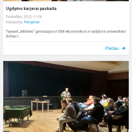
Ugdymo karjerai paskaita
Paskelbta: 2022-11-28
Kategorija:
Renginiai
Tęsiant „Minties“ gimnazijos ir ISM ekonomikos ir vadybos universiteto
(toliau I...
Plačiau
L
k
d