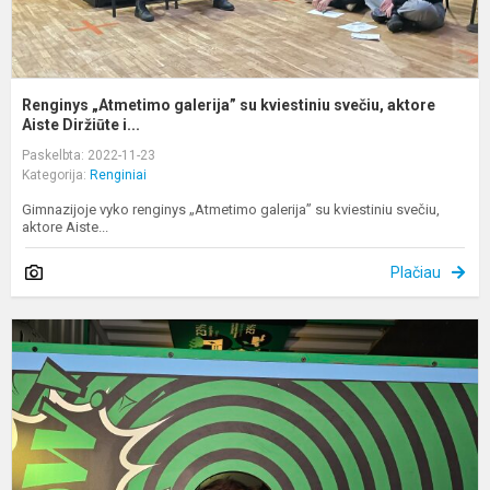
Renginys „Atmetimo galerija” su kviestiniu svečiu, aktore
Aiste Diržiūte i...
Paskelbta: 2022-11-23
Kategorija:
Renginiai
Gimnazijoje vyko renginys „Atmetimo galerija” su kviestiniu svečiu,
aktore Aiste...
Plačiau
I
d
p
V
„
g
bi