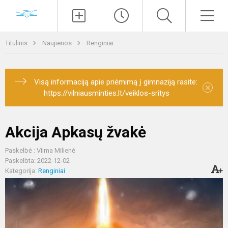
Paieška
Men
Titulinis
Naujienos
Renginiai
Visą informaciją apie priėmimą į gimnaziją rasite:
×
https://vilniausminties.lt/veiklos-sritys
Akcija Apkasų žvakė
Paskelbė : Vilma Milienė
Paskelbta: 2022-12-02
Kategorija:
Renginiai