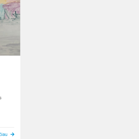
Dailės
darbų
paroda
s
čiau