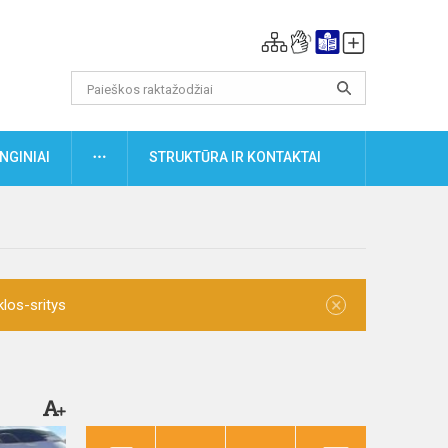
DAUGIAU
NGINIAI
STRUKTŪRA IR KONTAKTAI
×
klos-sritys