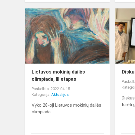
Lietuvos
mokinių
dailės
olimpiada,
III
etapas
Lietuvos mokinių dailės
Disku
olimpiada, III etapas
Paskelb
Kategor
Paskelbta: 2022-04-15
Kategorija:
Aktualijos
Diskus
turėti
Vyko 28-oji Lietuvos mokinių dailės
olimpiada