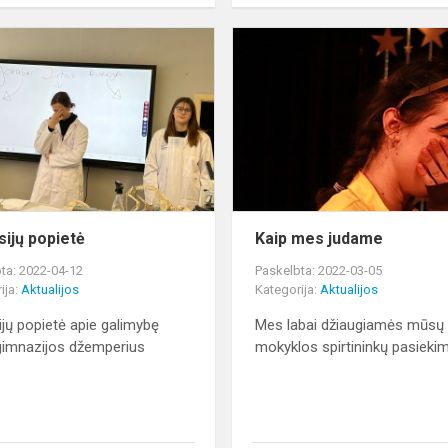
Diskusijų
popietė
sijų popietė
Kaip mes judame
ta: 2022-04-12
Paskelbta: 2022-03-05
ija:
Aktualijos
Kategorija:
Aktualijos
ijų popietė apie galimybę
Mes labai džiaugiamės mūsų
 gimnazijos džemperius
mokyklos spirtininkų pasieki