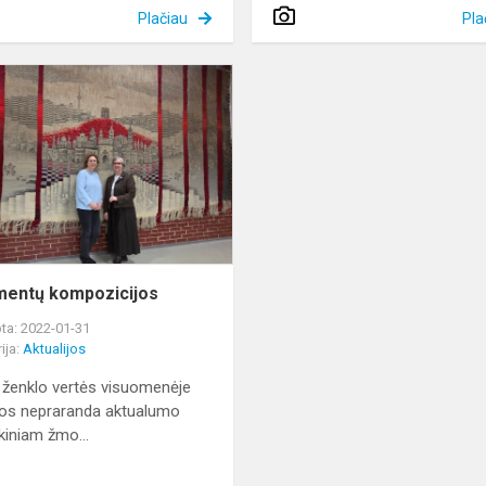
Plačiau
Pla
Ornamentų
kompozicijos
ų?
entų kompozicijos
ta: 2022-01-31
ija:
Aktualijos
 ženklo vertės visuomenėje
os nepraranda aktualumo
ikiniam žmo...