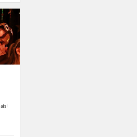
Kaip
mes
judame
mais!