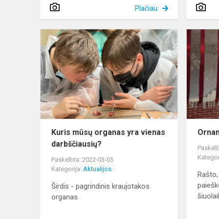
Plačiau
Kuris
mūsų
organas
yra
vienas
darbščiausi
Kuris mūsų organas yra vienas
Ornam
darbščiausių?
Paskelb
Kategor
Paskelbta: 2022-03-05
Kategorija:
Aktualijos
Rašto,
paiešk
Širdis - pagrindinis kraujotakos
šiuola
organas.