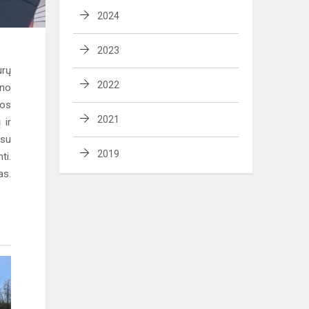
2024
2023
urų
2022
ino
nos
2021
 ir
 su
2019
ti.
as.