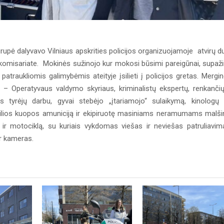
grupė dalyvavo Vilniaus apskrities policijos organizuojamoje atvirų d
os komisariate. Mokinės sužinojo kur mokosi būsimi pareigūnai, supaž
patraukliomis galimybėmis ateityje įsilieti į policijos gretas. Mergi
 – Operatyvaus valdymo skyriaus, kriminalistų ekspertų, renkančių
jos tyrėjų darbu, gyvai stebėjo „įtariamojo“ sulaikymą, kinologų
bilios kuopos amuniciją ir ekipiruotę masiniams neramumams malšin
 ir motociklą, su kuriais vykdomas viešas ir neviešas patruliavim
er kameras.