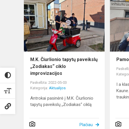
M.K.
Čiurlionio
tapytų
paveikslų
„Zodiakas“
ciklo
improviza...
M.K. Čiurlionio tapytų paveikslų
Pamo
„Zodiakas“ ciklo
Paskelb
improvizacijos
Kategor
Paskelbta: 2022-05-03
I a kla
Kategorija:
Aktualijos
Kaune.
traukin
Antrokai pasinėrė į M.K. Čiurlionio
tapytų paveikslų „Zodiakas“ ciklą
Plačiau