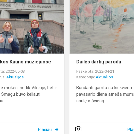
Pamokos
Kauno
muziejuose
kos Kauno muziejuose
Dailės darbų paroda
ta: 2022-05-03
Paskelbta: 2022-04-21
ija:
Aktualijos
Kategorija:
Aktualijos
sė mokėsi ne tik Vilniuje, bet ir
Bundanti gamta su kiekviena
 Smagu buvo keliauti
pavasario diena atneša mum
iu
saulę ir šviesą.
Plačiau
Pla