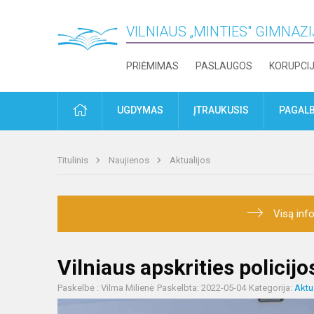
VILNIAUS „MINTIES" GIMNAZ
PRIĖMIMAS
PASLAUGOS
KORUPCI
PRADŽIA
UGDYMAS
ĮTRAUKUSIS
PAGALB
Titulinis
Naujienos
Aktualijos
Visą info
Vilniaus apskrities policij
Paskelbė : Vilma Milienė
Paskelbta: 2022-05-04
Kategorija:
Aktu