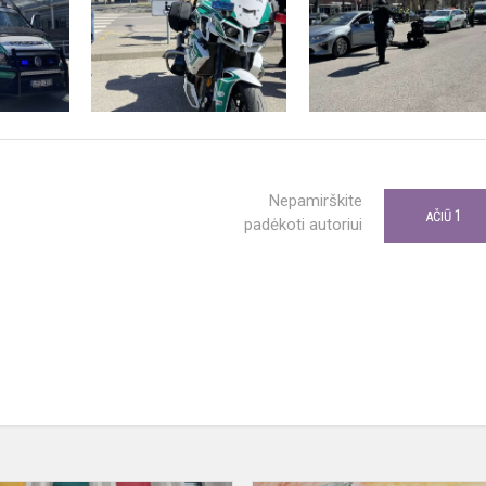
Nepamirškite
1
AČIŪ
padėkoti autoriui