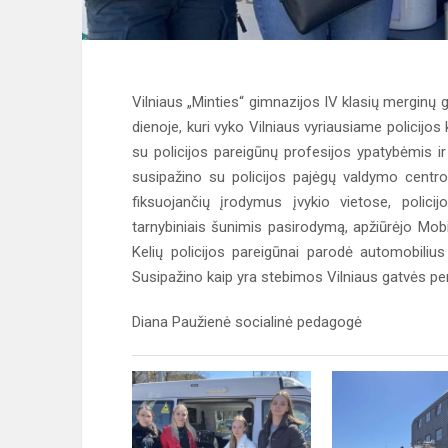
Vilniaus „Minties“ gimnazijos IV klasių merginų 
dienoje, kuri vyko Vilniaus vyriausiame policij
su policijos pareigūnų profesijos ypatybėmis ir 
susipažino su policijos pajėgų valdymo centro
fiksuojančių įrodymus įvykio vietose, polici
tarnybiniais šunimis pasirodymą, apžiūrėjo Mo
Kelių policijos pareigūnai parodė automobilius
Susipažino kaip yra stebimos Vilniaus gatvės p
Diana Paužienė socialinė pedagogė