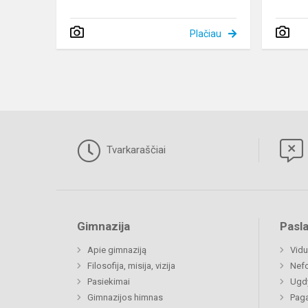
Plačiau
Tvarkaraščiai
Gimnazija
Pasl
Apie gimnaziją
Vidu
Filosofija, misija, vizija
Nefo
Pasiekimai
Ugdy
Gimnazijos himnas
Paga