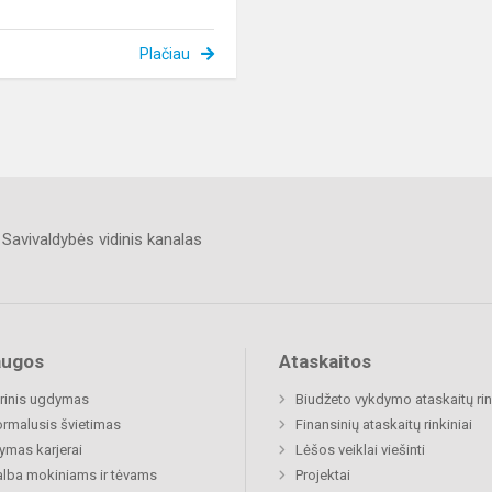
Plačiau
Savivaldybės vidinis kanalas
augos
Ataskaitos
rinis ugdymas
Biudžeto vykdymo ataskaitų rin
rmalusis švietimas
Finansinių ataskaitų rinkiniai
mas karjerai
Lėšos veiklai viešinti
lba mokiniams ir tėvams
Projektai