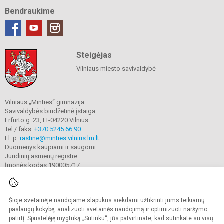
Bendraukime
Steigėjas
Vilniaus miesto savivaldybė
Vilniaus „Minties“ gimnazija
Savivaldybės biudžetinė įstaiga
Erfurto g. 23, LT-04220 Vilnius
Tel./ faks.
+370 5245 66 90
El. p.
rastine@minties.vilnius.lm.lt
Duomenys kaupiami ir saugomi
Juridinių asmenų registre
Įmonės kodas 190005717
Šioje svetainėje naudojame slapukus siekdami užtikrinti jums teikiamų
© 2022. Vilniaus „Minties" gimnazija. Visos teisės saugomos.
Kopijuoti turinį be raštiško gimnazijos sutikimo griežtai draudžiama.
paslaugų kokybę, analizuoti svetainės naudojimą ir optimizuoti naršymo
patirtį. Spustelėję mygtuką „Sutinku“, jūs patvirtinate, kad sutinkate su visų
Prieinamumo paraiška
Slapukų valdymas