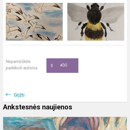
Nepamirškite
0
AČIŪ
padėkoti autoriui
Grįžti
Ankstesnės naujienos
L
m