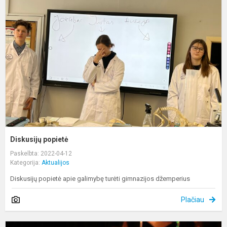
p
Diskusijų popietė
Paskelbta: 2022-04-12
Kategorija:
Aktualijos
Diskusijų popietė apie galimybę turėti gimnazijos džemperius
Plačiau
K