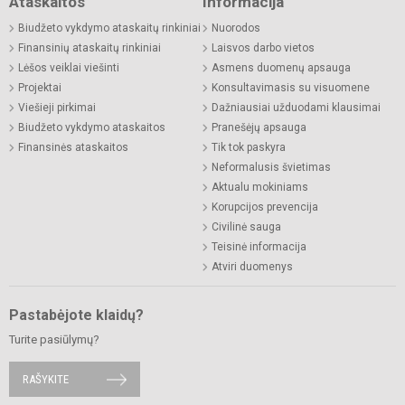
Ataskaitos
Informacija
Biudžeto vykdymo ataskaitų rinkiniai
Nuorodos
Finansinių ataskaitų rinkiniai
Laisvos darbo vietos
Lėšos veiklai viešinti
Asmens duomenų apsauga
Projektai
Konsultavimasis su visuomene
Viešieji pirkimai
Dažniausiai užduodami klausimai
Biudžeto vykdymo ataskaitos
Pranešėjų apsauga
Finansinės ataskaitos
Tik tok paskyra
Neformalusis švietimas
Aktualu mokiniams
Korupcijos prevencija
Civilinė sauga
Teisinė informacija
Atviri duomenys
Pastabėjote klaidų?
Turite pasiūlymų?
RAŠYKITE