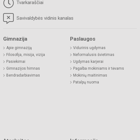
Tvarkaraščiai
Savivaldybės vidinis kanalas
Gimnazija
Paslaugos
Apie gimnaziją
Vidurinis ugdymas
Filosofija, misija, vizija
Neformalusis švietimas
Pasiekimai
Ugdymas karjerai
Gimnazijos himnas
Pagalba mokiniams ir tėvams
Bendradarbiavimas
Mokinių maitinimas
Patalpų nuoma