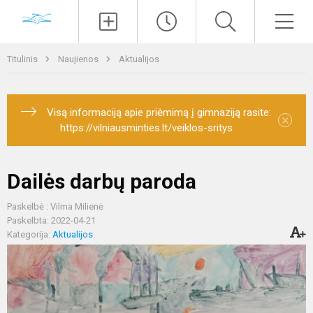
Paieška
Men
Titulinis
Naujienos
Aktualijos
Visą informaciją apie priėmimą į gimnaziją rasite:
×
https://vilniausminties.lt/veiklos-sritys
Dailės darbų paroda
Paskelbė : Vilma Milienė
Paskelbta: 2022-04-21
Kategorija:
Aktualijos