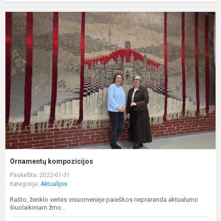
O
k
Ornamentų kompozicijos
Paskelbta: 2022-01-31
Kategorija:
Aktualijos
Rašto, ženklo vertės visuomenėje paieškos nepraranda aktualumo
šiuolaikiniam žmo...