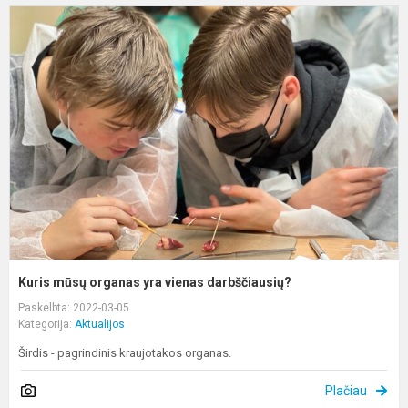
K
m
o
y
v
d
Kuris mūsų organas yra vienas darbščiausių?
Paskelbta: 2022-03-05
Kategorija:
Aktualijos
Širdis - pagrindinis kraujotakos organas.
Plačiau