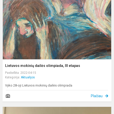
d
o
II
e
Lietuvos mokinių dailės olimpiada, III etapas
Paskelbta: 2022-04-15
Kategorija:
Aktualijos
Vyko 28-oji Lietuvos mokinių dailės olimpiada
Plačiau
D