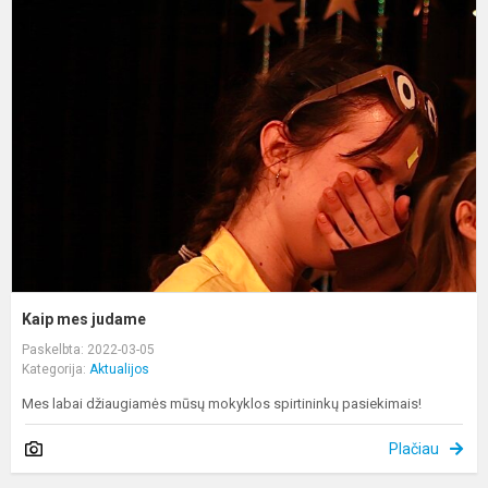
m
j
Kaip mes judame
Paskelbta: 2022-03-05
Kategorija:
Aktualijos
Mes labai džiaugiamės mūsų mokyklos spirtininkų pasiekimais!
Plačiau