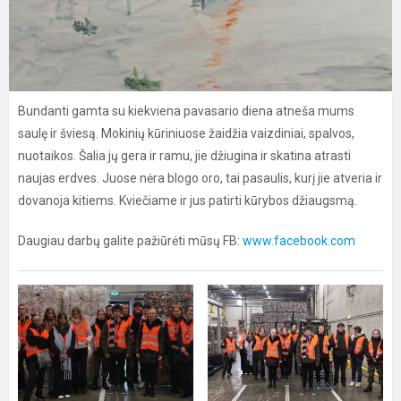
Bundanti gamta su kiekviena pavasario diena atneša mums
saulę ir šviesą. Mokinių kūriniuose žaidžia vaizdiniai, spalvos,
nuotaikos. Šalia jų gera ir ramu, jie džiugina ir skatina atrasti
naujas erdves. Juose nėra blogo oro, tai pasaulis, kurį jie atveria ir
dovanoja kitiems. Kviečiame ir jus patirti kūrybos džiaugsmą.
Daugiau darbų galite pažiūrėti mūsų FB:
www.facebook.com