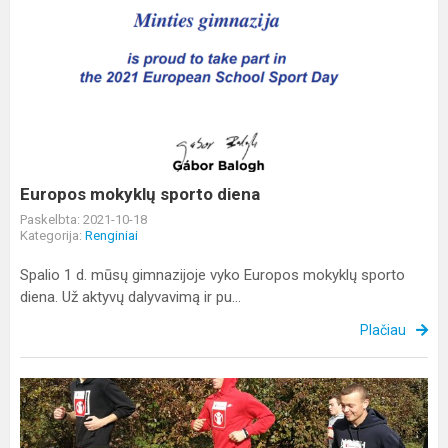
Europos
mokyklų
sporto
diena
Europos mokyklų sporto diena
Paskelbta: 2021-10-18
Kategorija:
Renginiai
Spalio 1 d. mūsų gimnazijoje vyko Europos mokyklų sporto
diena. Už aktyvų dalyvavimą ir pu...
Plačiau
8-
asis
Solidarumo