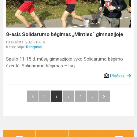
bėgimas
„Minties“
gimnazijoje
8-asis Solidarumo bėgimas „Minties“ gimnazijoje
Paskelbta: 2021-10-18
Kategorija:
Renginiai
Spalio 11-15 d. mūsų gimnazijoje vyko Solidarumo bėgimo
šventė. Solidarumo bėgimas – tai j...
Plačiau
1
2
3
4
5