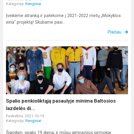
Kategorija:
Renginiai
Įveikėme atranką ir patekome į 2021-2022 metų „Mokyklos
eina“ projektą! Skubame pasi...
Plačiau
Spalio
penkioliktąją
pasaulyje
minima
Baltosios
lazdelės
di...
Spalio penkioliktąją pasaulyje minima Baltosios
lazdelės di...
Paskelbta: 2021-10-19
Kategorija:
Renginiai
Šiandien, spalio 19 dieną, ir mūsų gimnazijos pirmokai