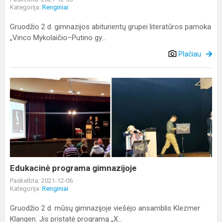
Kategorija:
Renginiai
Gruodžio 2 d. gimnazijos abiturientų grupei literatūros pamoka
„Vinco Mykolaičio–Putino gy...
Plačiau
Edukacinė
programa
gimnazijoje
Edukacinė programa gimnazijoje
Paskelbta: 2021-12-06
Kategorija:
Renginiai
Gruodžio 2 d. mūsų gimnazijoje viešėjo ansamblis Klezmer
Klangen. Jis pristatė programą „X...