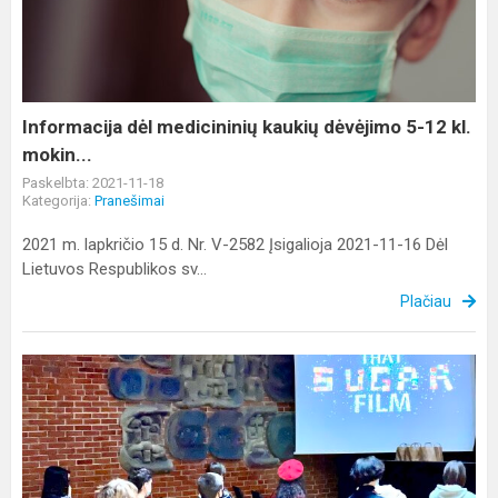
kaukių
dėvėjimo
5-
12
kl.
Informacija dėl medicininių kaukių dėvėjimo 5-12 kl.
mokin...
mokin...
Paskelbta: 2021-11-18
Kategorija:
Pranešimai
2021 m. lapkričio 15 d. Nr. V-2582 Įsigalioja 2021-11-16 Dėl
Lietuvos Respublikos sv...
Plačiau
Integruoto
ugdymo
diena
„Minties“
gimnazijoje