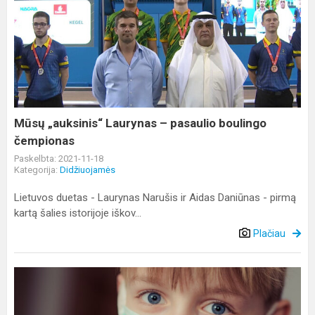
Mūsų
„auksinis“
Laurynas
–
pasaulio
boulingo
čempionas
Mūsų „auksinis“ Laurynas – pasaulio boulingo
čempionas
Paskelbta: 2021-11-18
Kategorija:
Didžiuojamės
Lietuvos duetas - Laurynas Narušis ir Aidas Daniūnas - pirmą
kartą šalies istorijoje iškov...
Plačiau
Informacija
dėl
medicininių