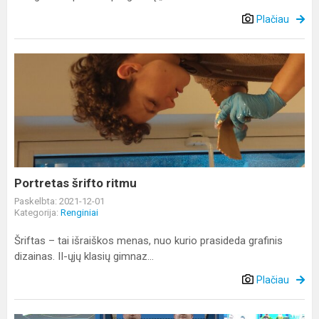
Plačiau
Portretas
šrifto
ritmu
Portretas šrifto ritmu
Paskelbta: 2021-12-01
Kategorija:
Renginiai
Šriftas – tai išraiškos menas, nuo kurio prasideda grafinis
dizainas. II-ųjų klasių gimnaz...
Plačiau