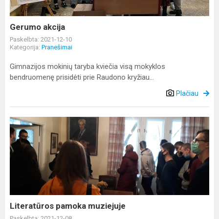
Gerumo akcija
Paskelbta: 2021-12-10
Kategorija:
Pranešimai
Gimnazijos mokinių taryba kviečia visą mokyklos
bendruomenę prisidėti prie Raudono kryžiau...
Plačiau
Literatūros
pamoka
muziejuje
Literatūros pamoka muziejuje
Paskelbta: 2021-12-08