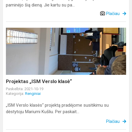
paminėjo šią dieną. Jie kartu su pa...
Plačiau
Projektas
„ISM
Verslo
klasė“
Projektas „ISM Verslo klasė“
Paskelbta: 2021-10-19
Kategorija:
Renginiai
„ISM Verslo klasės“ projektą pradėjome susitikimu su
dėstytoju Mariumi Kušliu. Per paskait...
Plačiau