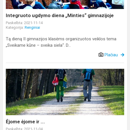
Integruoto ugdymo diena „Minties“ gimnazijoje
Paskelbta: 2021-11-14
Kategorija:
Renginiai
Tą dieną II gimnazijos klasėms organizuotos veiklos tema
„Sveikame kūne – sveika siela“. D...
Plačiau
Ėjome
ėjome
ir
...
Ėjome ėjome ir ...
Paskelbta: 2021-11-04