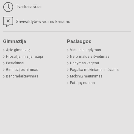
Tvarkaraščiai
Savivaldybės vidinis kanalas
Gimnazija
Paslaugos
Apie gimnaziją
Vidurinis ugdymas
Filosofija, misija, vizija
Neformalusis švietimas
Pasiekimai
Ugdymas karjerai
Gimnazijos himnas
Pagalba mokiniams ir tėvams
Bendradarbiavimas
Mokinių maitinimas
Patalpų nuoma