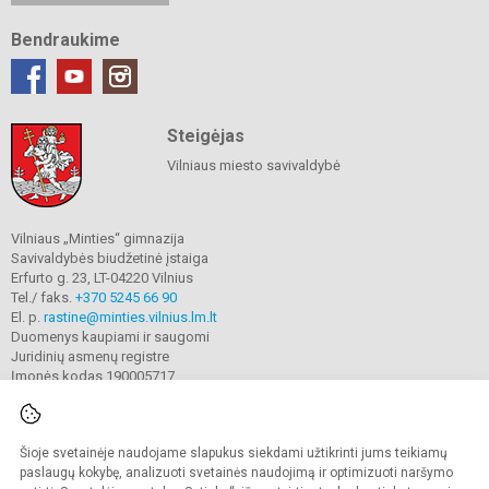
Bendraukime
Steigėjas
Vilniaus miesto savivaldybė
Vilniaus „Minties“ gimnazija
Savivaldybės biudžetinė įstaiga
Erfurto g. 23, LT-04220 Vilnius
Tel./ faks.
+370 5245 66 90
El. p.
rastine@minties.vilnius.lm.lt
Duomenys kaupiami ir saugomi
Juridinių asmenų registre
Įmonės kodas 190005717
Šioje svetainėje naudojame slapukus siekdami užtikrinti jums teikiamų
© 2022. Vilniaus „Minties" gimnazija. Visos teisės saugomos.
Kopijuoti turinį be raštiško gimnazijos sutikimo griežtai draudžiama.
paslaugų kokybę, analizuoti svetainės naudojimą ir optimizuoti naršymo