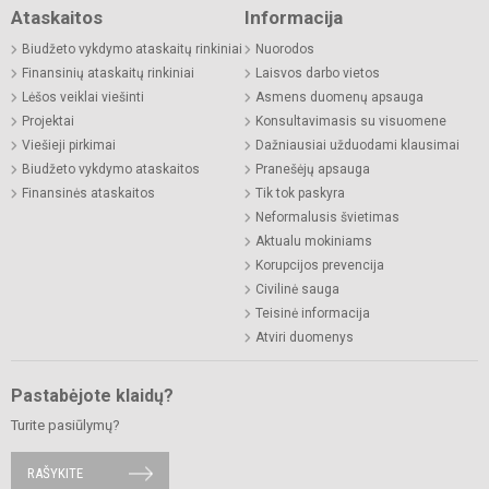
Ataskaitos
Informacija
Biudžeto vykdymo ataskaitų rinkiniai
Nuorodos
Finansinių ataskaitų rinkiniai
Laisvos darbo vietos
Lėšos veiklai viešinti
Asmens duomenų apsauga
Projektai
Konsultavimasis su visuomene
Viešieji pirkimai
Dažniausiai užduodami klausimai
Biudžeto vykdymo ataskaitos
Pranešėjų apsauga
Finansinės ataskaitos
Tik tok paskyra
Neformalusis švietimas
Aktualu mokiniams
Korupcijos prevencija
Civilinė sauga
Teisinė informacija
Atviri duomenys
Pastabėjote klaidų?
Turite pasiūlymų?
RAŠYKITE