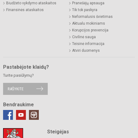
Biudžeto vykdymo ataskaitos
Pranešėjų apsauga
Finansinės ataskaitos
Tik tok paskyra
Neformalusis švietimas
Aktualu mokiniams
Korupcijos prevencija
Civilinė sauga
Teisinė informacija
Atviri duomenys
Pastabėjote klaidų?
Turite pasiūlymų?
RAŠYKITE
Bendraukime
Steigėjas