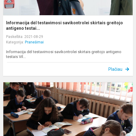
Informacija dėl testavimosi savikontrolei skirtais greitojo
antigeno testai...
Paskelbta: 2021-08-29
Kategorija:
Pranešimai
Informacija dėl testavimosi savikontrolei skirtais greitojo antigeno
testais Vil...
Plačiau
V
„
g
m
p
k
in