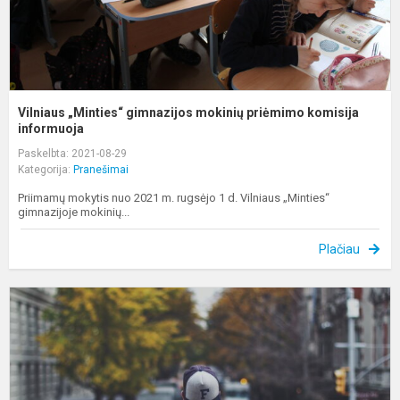
Vilniaus „Minties“ gimnazijos mokinių priėmimo komisija
informuoja
Paskelbta: 2021-08-29
Kategorija:
Pranešimai
Priimamų mokytis nuo 2021 m. rugsėjo 1 d. Vilniaus „Minties“
gimnazijoje mokinių...
Plačiau
I
D
U
O
2