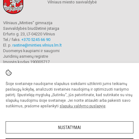
Vilniaus miesto savivaldybė
Vilniaus „Minties“ gimnazija
Savivaldybės biudžetinė įstaiga
Erfurto g. 23, LT-04220 Vilnius
Tel./ faks.
+370 5245 66 90
El. p.
rastine@minties.vilnius.lm.lt
Duomenys kaupiami ir saugomi
Juridinių asmenų registre
Įmonės kodas 190005717
Šioje svetainėje naudojame slapukus siekdami užtikrinti jums teikiamų
© 2022. Vilniaus „Minties" gimnazija. Visos teisės saugomos.
Kopijuoti turinį be raštiško gimnazijos sutikimo griežtai draudžiama.
paslaugų kokybę, analizuoti svetainės naudojimą ir optimizuoti naršymo
patirtį. Spustelėję mygtuką „Sutinku“, jūs patvirtinate, kad sutinkate su visų
Prieinamumo paraiška
Slapukų valdymas
slapukų naudojimu šioje svetainėje. Jei norite atšaukti arba pakeisti savo
sutikimus, prašome apsilankyti
slapukų valdymo puslapyje
.
Sumanus būdas atnaujinti
mokyklos interneto
svetainę
NUSTATYMAI