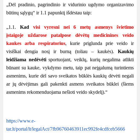
„Dėl pradinio, pagrindinio ir vidurinio ugdymo organizavimo
būtinų sąlygų“ ir 1.1 papunktį išdėstau taip:
„1.1.
Kad
visi vyresni nei 6 metų asmenys švietimo
įstaigoje uždarose patalpose dėvėtų medicinines veido
kaukes arba respiratorius
, kurie priglunda prie veido ir
visiškai dengia nosį ir burną (toliau – kaukės).
Kaukių
leidžiama nedėvėti
sportuojant, veiklų, kurių negalima atlikti
būnant su kauke, vykdymo metu, taip pat neįgalumą turintiems
asmenims, kurie dėl savo sveikatos būklės kaukių dėvėti negali
ar jų dėvėjimas gali pakenkti asmens sveikatos būklei (šiems
asmenims rekomenduojama nešioti veido skydelį).“
https://www.e-
tar.lt/portal/lt/legalAct/7fb96760463911ec992fe4cdfceb5666