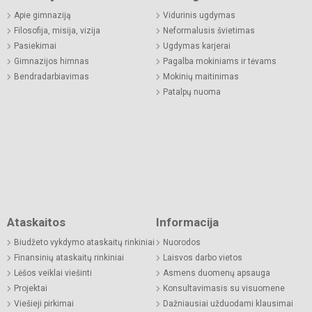
Apie gimnaziją
Vidurinis ugdymas
Filosofija, misija, vizija
Neformalusis švietimas
Pasiekimai
Ugdymas karjerai
Gimnazijos himnas
Pagalba mokiniams ir tėvams
Bendradarbiavimas
Mokinių maitinimas
Patalpų nuoma
Ataskaitos
Informacija
Biudžeto vykdymo ataskaitų rinkiniai
Nuorodos
Finansinių ataskaitų rinkiniai
Laisvos darbo vietos
Lėšos veiklai viešinti
Asmens duomenų apsauga
Projektai
Konsultavimasis su visuomene
Viešieji pirkimai
Dažniausiai užduodami klausimai