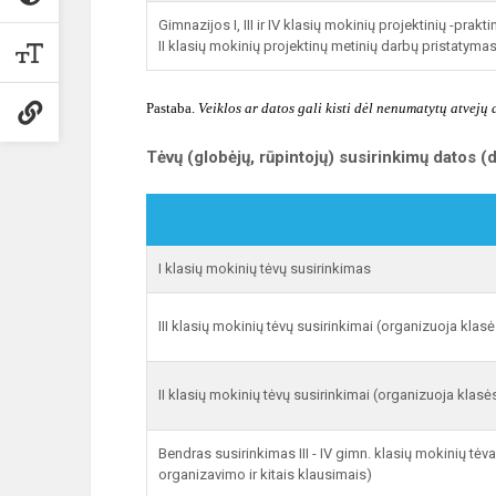
Gimnazijos I, III ir IV klasių mokinių projektinių -prakt
II klasių mokinių projektinų metinių darbų pristatyma
Pastaba.
Veiklos ar datos gali kisti dėl nenumatytų atvejų a
Tėvų (globėjų, rūpintojų) susirinkimų datos 
I klasių mokinių tėvų susirinkimas
III klasių mokinių tėvų susirinkimai (organizuoja kla
II klasių mokinių tėvų susirinkimai (organizuoja klas
Bendras susirinkimas III - IV gimn. klasių mokinių t
organizavimo ir kitais klausimais)