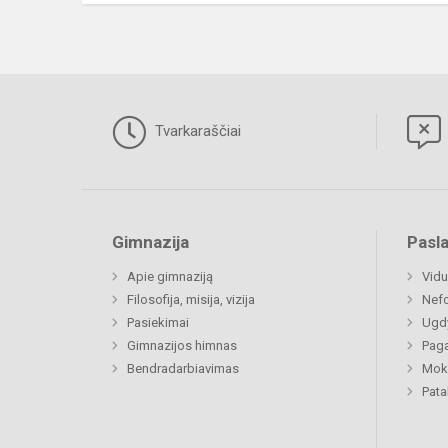
Tvarkaraščiai
Gimnazija
Pasl
Apie gimnaziją
Vidu
Filosofija, misija, vizija
Nefo
Pasiekimai
Ugdy
Gimnazijos himnas
Paga
Bendradarbiavimas
Moki
Pat