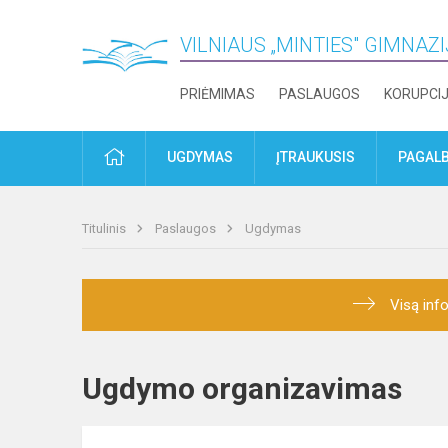
VILNIAUS „MINTIES" GIMNAZ
PRIĖMIMAS
PASLAUGOS
KORUPCI
PRADŽIA
UGDYMAS
ĮTRAUKUSIS
PAGALB
Titulinis
Paslaugos
Ugdymas
Visą info
Ugdymo organizavimas