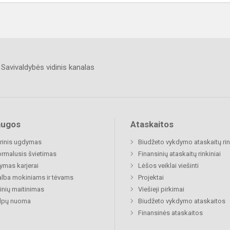
Savivaldybės vidinis kanalas
augos
Ataskaitos
rinis ugdymas
Biudžeto vykdymo ataskaitų rin
rmalusis švietimas
Finansinių ataskaitų rinkiniai
mas karjerai
Lėšos veiklai viešinti
lba mokiniams ir tėvams
Projektai
nių maitinimas
Viešieji pirkimai
alpų nuoma
Biudžeto vykdymo ataskaitos
Finansinės ataskaitos