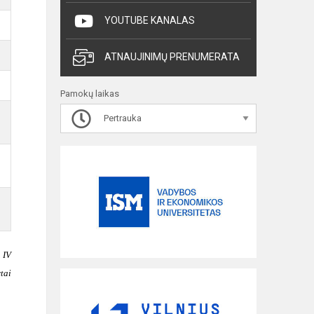
YOUTUBE KANALAS
ATNAUJINIMŲ PRENUMERATA
Pamokų laikas
Pertrauka
 IV
tai