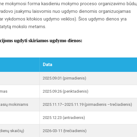
upine mokymosi forma kasdieniu mokymo proceso organizavimo būdu
s vadovo įsakymu laisvomis nuo ugdymo dienomis organizuojamas
 ar vykdomos kitokios ugdymo veiklos). Šios ugdymo dienos yra
statytą mokslo metams.
ijoms ugdyti skiriamos ugdymo dienos:
Data
2025.09.01 (pirmadienis)
gimas
2025.09.26 (penktadienis)
klasių mokiniams
2025.11.17–2025.11.19 (pirmadienis –trečiadienis)
2025.12.23 (antradienis)
dienų skaičių)
2026-03-11 (trečiadienis)