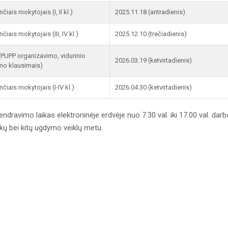
iais mokytojais (I, II kl.)
2025.11.18 (antradienis)
iais mokytojais (III, IV kl.)
2025.12.10 (trečiadienis)
(PUPP organizavimo, vidurinio
2026.03.19 (ketvirtadienis)
mo klausimais)
čiais mokytojais (I-IV kl.)
2026.04.30 (ketvirtadienis)
endravimo laikas elektroninėje erdvėje nuo 7.30 val. iki 17.00 val. darb
ų bei kitų ugdymo veiklų metu.