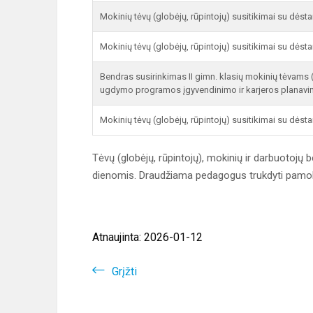
Mokinių tėvų (globėjų, rūpintojų) susitikimai su dėstanč
Mokinių tėvų (globėjų, rūpintojų) susitikimai su dėstanč
Bendras susirinkimas II gimn. klasių mokinių tėvams 
ugdymo programos įgyvendinimo ir karjeros planavi
Mokinių tėvų (globėjų, rūpintojų) susitikimai su dėstan
Tėvų (globėjų, rūpintojų), mokinių ir darbuotojų b
dienomis. Draudžiama pedagogus trukdyti pamok
Atnaujinta: 2026-01-12
Grįžti