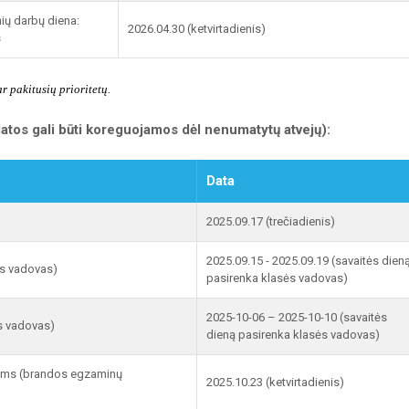
inių darbų diena:
2026.04.30 (ketvirtadienis)
s
r pakitusių prioritetų.
(datos gali būti koreguojamos dėl nenumatytų atvejų):
Data
2025.09.17 (trečiadienis)
2025.09.15 - 2025.09.19 (savaitės dien
sės vadovas)
pasirenka klasės vadovas)
2025-10-06 – 2025-10-10 (savaitės
ės vadovas)
dieną pasirenka klasės vadovas)
ėvams (brandos egzaminų
2025.10.23 (ketvirtadienis)