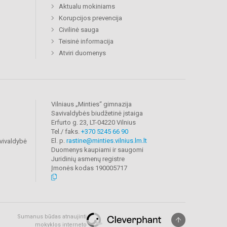
Aktualu mokiniams
Korupcijos prevencija
Civilinė sauga
Teisinė informacija
Atviri duomenys
Vilniaus „Minties“ gimnazija
Savivaldybės biudžetinė įstaiga
Erfurto g. 23, LT-04220 Vilnius
Tel./ faks.
+370 5245 66 90
El. p.
rastine@minties.vilnius.lm.lt
vivaldybė
Duomenys kaupiami ir saugomi
Juridinių asmenų registre
Įmonės kodas 190005717
Sumanus būdas atnaujinti
mokyklos interneto