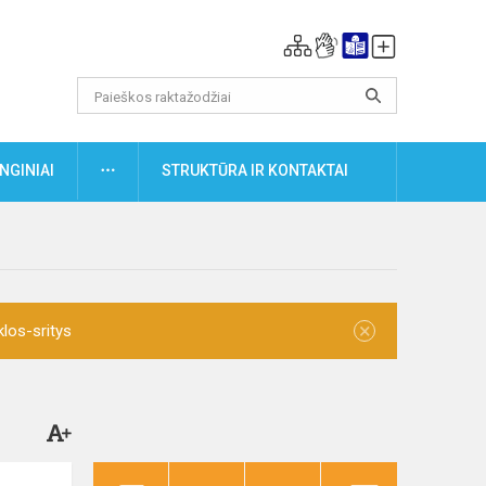
DAUGIAU
NGINIAI
STRUKTŪRA IR KONTAKTAI
×
klos-sritys