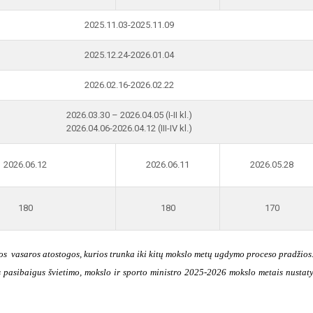
2025.11.03-2025.11.09
2025.12.24-2026.01.04
2026.02.16-2026.02.22
2026.03.30 – 2026.04.05 (I-II kl.)
2026.04.06-2026.04.12 (III-IV kl.)
2026.06.12
2026.06.11
2026.05.28
180
180
170
s vasaros atostogos, kurios trunka iki kitų mokslo metų ugdymo proceso pradžios.
 pasibaigus švietimo, mokslo ir sporto ministro 2025-2026 mokslo metais nustaty