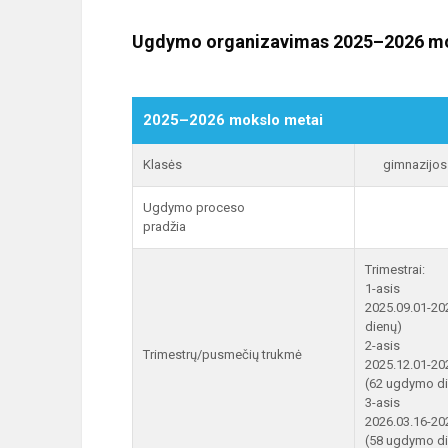
Ugdymo organizavimas 2025–2026 mo
2025–2026 mokslo metai
Klasės
gimnazijos 
Ugdymo proceso
pradžia
Trimestrai:
1-asis
2025.09.01-20
dienų)
2-asis
Trimestrų/pusmečių trukmė
2025.12.01-20
(62 ugdymo d
3-asis
2026.03.16-20
(58 ugdymo d