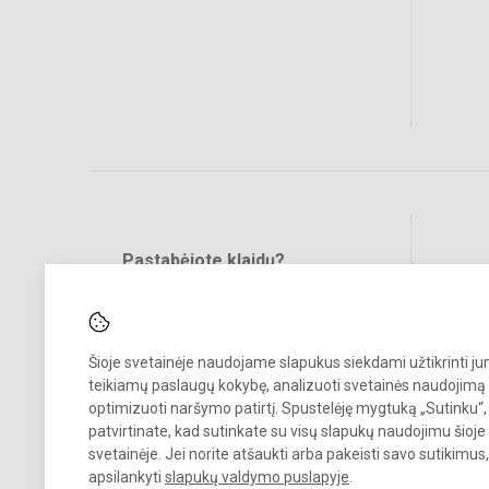
Pastabėjote klaidų?
Bend
Turite pasiūlymų?
RAŠYKITE
Šioje svetainėje naudojame slapukus siekdami užtikrinti j
teikiamų paslaugų kokybę, analizuoti svetainės naudojimą 
optimizuoti naršymo patirtį. Spustelėję mygtuką „Sutinku“,
patvirtinate, kad sutinkate su visų slapukų naudojimu šioje
svetainėje. Jei norite atšaukti arba pakeisti savo sutikimu
© 2022. Vilniaus „Minties" gimnazija. Visos teisės saugomos.
apsilankyti
slapukų valdymo puslapyje
.
Kopijuoti turinį be raštiško gimnazijos sutikimo griežtai draudžiama.