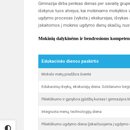
Gimnazija dirba penkias dienas per savaitę gr
išskyrus tuos atvejus, kai mokiniams mokyklo
ugdymo procesas (vyksta į ekskursijas, išvykas
įskaitomos į mokinio ugdymo dienų skaičių, nu
Mokinių dalykinėms ir bendrosioms kompetenc
Edukacinės dienos paskirtis
Mokslo metų pradžios šventė
Edukacinių išvykų, ekskursijų diena. Solidarumo bė
Pilietiškumo ir gynybos įgūdžių kursas I gimnazijos 
Integruota menų, technologijų diena
Pilietiškumo ugdymo diena (įskaičiuojama į ugdymo 