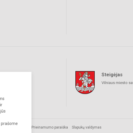
Steigėjas
raukime
Vilniaus miesto sa
ums
ir
 jūs
s, prašome
Prieinamumo paraiška
Slapukų valdymas