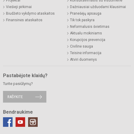
Projektai
Konsultavimasis su visuomene
Viešieji pirkimai
Dažniausiai užduodami klausimai
Biudžeto vykdymo ataskaitos
Pranešėjų apsauga
Finansinės ataskaitos
Tik tok paskyra
Neformalusis švietimas
Aktualu mokiniams
Korupcijos prevencija
Civilinė sauga
Teisinė informacija
Atviri duomenys
Pastabėjote klaidų?
Turite pasiūlymų?
RAŠYKITE
Bendraukime