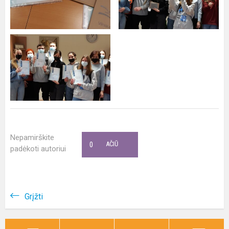
Nepamirškite
0
AČIŪ
padėkoti autoriui
Grįžti