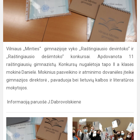
Vilniaus ,,Minties“ gimnazijoje vyko ,,Raštingiausio devintoko“ ir
,,Raštingiausio dešimtoko“ konkursai. Apdovanota 11
raštingiausių gimnazistų. Konkursų nugalėtoja tapo II a klasės
mokinė Danielė. Mokinius pasveikino ir atminimo dovanėles įteikė
gimnazijos direktorė , pavaduoja bei lietuvių kalbos ir literatūros
mokytojos.
Informaciją paruošė J.Dabrovolskienė