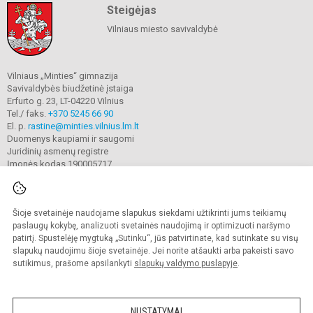
Steigėjas
Vilniaus miesto savivaldybė
Vilniaus „Minties“ gimnazija
Savivaldybės biudžetinė įstaiga
Erfurto g. 23, LT-04220 Vilnius
Tel./ faks.
+370 5245 66 90
El. p.
rastine@minties.vilnius.lm.lt
Duomenys kaupiami ir saugomi
Juridinių asmenų registre
Įmonės kodas 190005717
Šioje svetainėje naudojame slapukus siekdami užtikrinti jums teikiamų
© 2022. Vilniaus „Minties" gimnazija. Visos teisės saugomos.
Kopijuoti turinį be raštiško gimnazijos sutikimo griežtai draudžiama.
paslaugų kokybę, analizuoti svetainės naudojimą ir optimizuoti naršymo
patirtį. Spustelėję mygtuką „Sutinku“, jūs patvirtinate, kad sutinkate su visų
Prieinamumo paraiška
Slapukų valdymas
slapukų naudojimu šioje svetainėje. Jei norite atšaukti arba pakeisti savo
sutikimus, prašome apsilankyti
slapukų valdymo puslapyje
.
Sumanus būdas atnaujinti
mokyklos interneto
svetainę
NUSTATYMAI