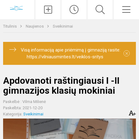
Paieška
Men
Titulinis
Naujienos
Sveikinimai
Visą informaciją apie priėmimą į gimnaziją rasite:
×
https://vilniausminties.lt/veiklos-sritys
Apdovanoti raštingiausi I -II
gimnazijos klasių mokiniai
Paskelbė : Vilma Milienė
Paskelbta: 2021-12-20
Kategorija:
Sveikinimai