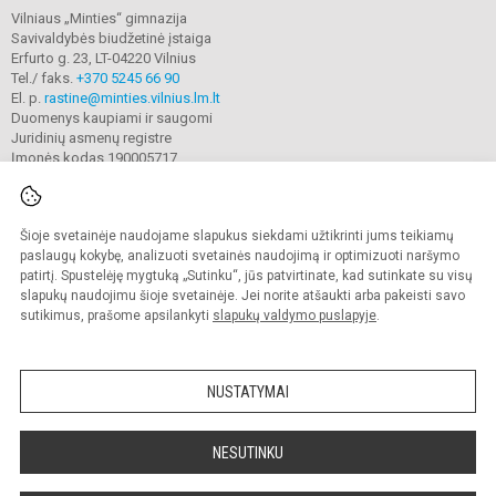
Vilniaus „Minties“ gimnazija
Savivaldybės biudžetinė įstaiga
Erfurto g. 23, LT-04220 Vilnius
Tel./ faks.
+370 5245 66 90
El. p.
rastine@minties.vilnius.lm.lt
Duomenys kaupiami ir saugomi
Juridinių asmenų registre
Įmonės kodas 190005717
Šioje svetainėje naudojame slapukus siekdami užtikrinti jums teikiamų
© 2022. Vilniaus „Minties" gimnazija. Visos teisės saugomos.
Kopijuoti turinį be raštiško gimnazijos sutikimo griežtai draudžiama.
paslaugų kokybę, analizuoti svetainės naudojimą ir optimizuoti naršymo
patirtį. Spustelėję mygtuką „Sutinku“, jūs patvirtinate, kad sutinkate su visų
Prieinamumo paraiška
Slapukų valdymas
slapukų naudojimu šioje svetainėje. Jei norite atšaukti arba pakeisti savo
sutikimus, prašome apsilankyti
slapukų valdymo puslapyje
.
Sumanus būdas atnaujinti
mokyklos interneto
svetainę
NUSTATYMAI
NESUTINKU