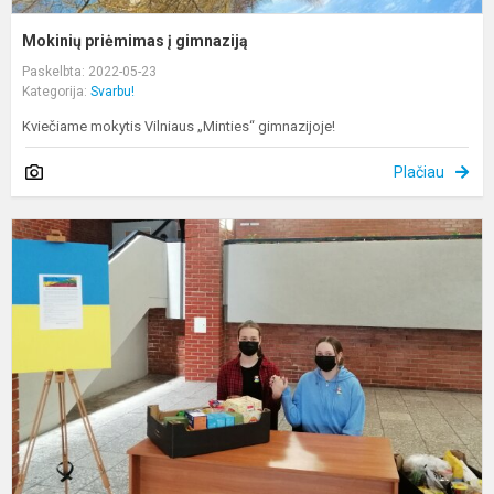
Mokinių priėmimas į gimnaziją
Paskelbta: 2022-05-23
Kategorija:
Svarbu!
Kviečiame mokytis Vilniaus „Minties“ gimnazijoje!
Plačiau
P
U
ž