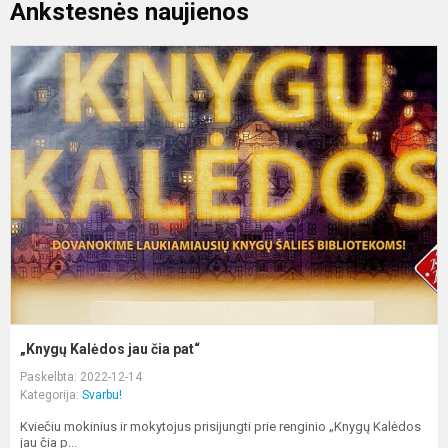
Ankstesnės naujienos
„
K
j
č
p
„Knygų Kalėdos jau čia pat“
Paskelbta: 2022-12-14
Kategorija:
Svarbu!
Kviečiu mokinius ir mokytojus prisijungti prie renginio „Knygų Kalėdos
jau čia p...