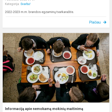
Kategorija:
Svarbu!
2022-2023 m.m. brandos egzaminų tvarkaraštis.
Plačiau
I
a
n
m
m
Informaciją apie nemokamą mokinių maitinimą