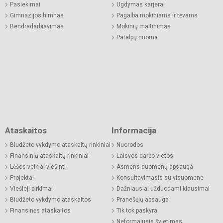
Pasiekimai
Ugdymas karjerai
Gimnazijos himnas
Pagalba mokiniams ir tėvams
Bendradarbiavimas
Mokinių maitinimas
Patalpų nuoma
Ataskaitos
Informacija
Biudžeto vykdymo ataskaitų rinkiniai
Nuorodos
Finansinių ataskaitų rinkiniai
Laisvos darbo vietos
Lėšos veiklai viešinti
Asmens duomenų apsauga
Projektai
Konsultavimasis su visuomene
Viešieji pirkimai
Dažniausiai užduodami klausimai
Biudžeto vykdymo ataskaitos
Pranešėjų apsauga
Finansinės ataskaitos
Tik tok paskyra
Neformalusis švietimas