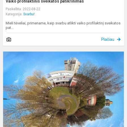
Vaiko profilaktinis sveikatos patikrinimas
Paskelbta: 2022-08-22
Kategorija:
Svarbu!
Mieli tėveliai, primename, kaip svarbu atlikti vaiko profilaktinį sveikatos
pat...
Plačiau
M
p
į
g