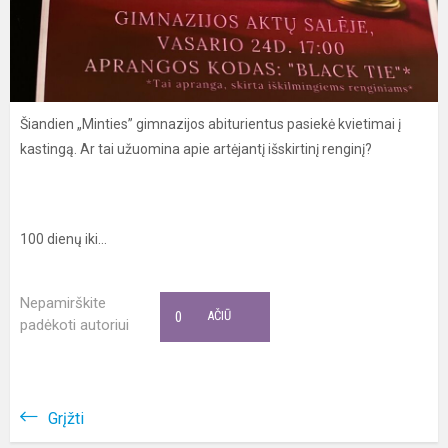
Šiandien „Minties” gimnazijos abiturientus pasiekė kvietimai į
kastingą. Ar tai užuomina apie artėjantį išskirtinį renginį?
100 dienų iki…
Nepamirškite
0
AČIŪ
padėkoti autoriui
Grįžti