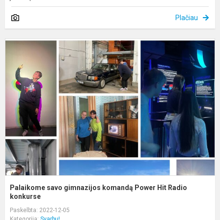
Plačiau
P
s
g
k
P
H
R
k
Palaikome savo gimnazijos komandą Power Hit Radio
konkurse
Paskelbta: 2022-12-05
Kategorija:
Svarbu!