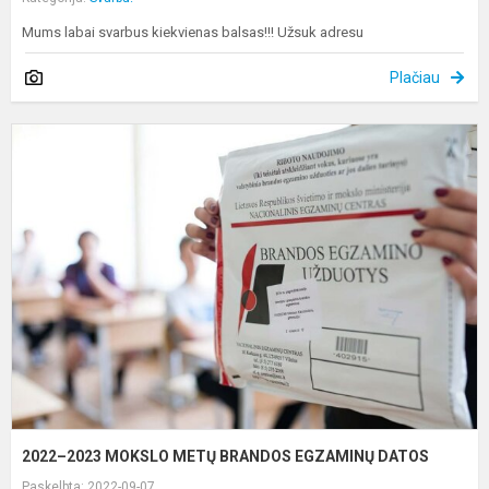
Mums labai svarbus kiekvienas balsas!!! Užsuk adresu
Plačiau
2
2
M
M
B
E
D
2022–2023 MOKSLO METŲ BRANDOS EGZAMINŲ DATOS
Paskelbta: 2022-09-07