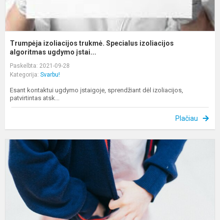
Trumpėja izoliacijos trukmė. Specialus izoliacijos
algoritmas ugdymo įstai...
Paskelbta: 2021-09-28
Kategorija:
Svarbu!
Esant kontaktui ugdymo įstaigoje, sprendžiant dėl izoliacijos,
patvirtintas atsk...
Plačiau
Š
m
ir
s
m
i