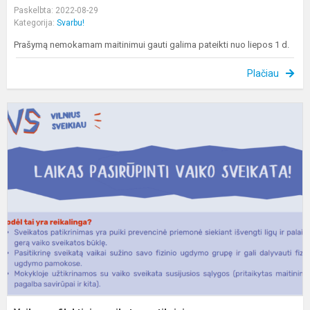
Paskelbta: 2022-08-29
Kategorija:
Svarbu!
Prašymą nemokamam maitinimui gauti galima pateikti nuo liepos 1 d.
Plačiau
V
p
s
p