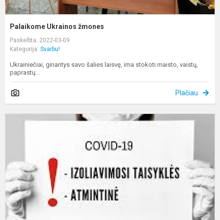
Palaikome Ukrainos žmones
Paskelbta: 2022-03-09
Kategorija:
Svarbu!
Ukrainiečiai, ginantys savo šalies laisvę, ima stokoti maisto, vaistų,
paprastų...
Plačiau
T
i
t
S
i
a