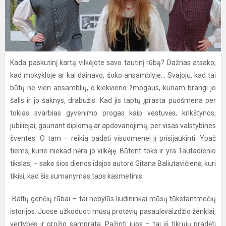
Kada paskutinį kartą vilkėjote savo tautinį rūbą? Dažnas atsako,
kad mokykloje ar kai dainavo, šoko ansamblyje... Svajoju, kad tai
būtų ne vien ansamblių, o kiekvieno žmogaus, kuriam brangi jo
šalis ir jo šaknys, drabužis. Kad jis taptų įprasta puošmena per
tokias svarbias gyvenimo progas kaip vestuvės, krikštynos,
jubiliejai, gaunant diplomą ar apdovanojimą, per visas valstybines
šventes. O tam – reikia padėti visuomenei jį prisijaukinti. Ypač
tiems, kurie niekad nėra jo vilkėję. Būtent toks ir yra Tautadienio
tikslas, – sakė šios dienos idėjos autorė Gitana Baliutavičienė, kuri
tikisi, kad šis sumanymas taps kasmetinis.
Baltų genčių rūbai – tai nebylūs liudininkai mūsų tūkstantmečių
istorijos. Juose užkoduoti mūsų protėvių pasaulėvaizdžio ženklai,
vertybės ir grožio samprata. Pažinti juos – tai iš tikrųjų pradėti