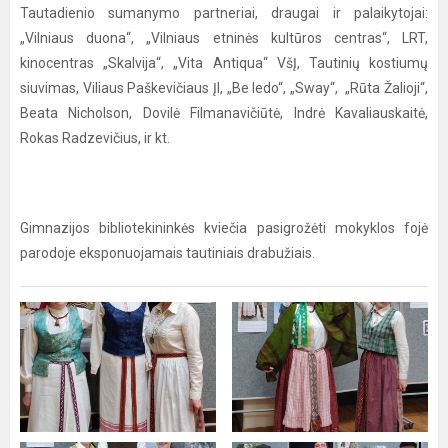
Tautadienio sumanymo partneriai, draugai ir palaikytojai:
„Vilniaus duona“, „Vilniaus etninės kultūros centras“, LRT,
kinocentras „Skalvija“, „Vita Antiqua“ VšĮ, Tautinių kostiumų
siuvimas, Viliaus Paškevičiaus ĮI, „Be ledo“, „Sway“, „Rūta Žalioji“,
Beata Nicholson, Dovilė Filmanavičiūtė, Indrė Kavaliauskaitė,
Rokas Radzevičius, ir kt.
Gimnazijos bibliotekininkės kviečia pasigrožėti mokyklos fojė
parodoje eksponuojamais tautiniais drabužiais.