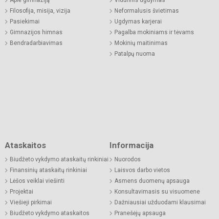
Filosofija, misija, vizija
Neformalusis švietimas
Pasiekimai
Ugdymas karjerai
Gimnazijos himnas
Pagalba mokiniams ir tėvams
Bendradarbiavimas
Mokinių maitinimas
Patalpų nuoma
Ataskaitos
Informacija
Biudžeto vykdymo ataskaitų rinkiniai
Nuorodos
Finansinių ataskaitų rinkiniai
Laisvos darbo vietos
Lėšos veiklai viešinti
Asmens duomenų apsauga
Projektai
Konsultavimasis su visuomene
Viešieji pirkimai
Dažniausiai užduodami klausimai
Biudžeto vykdymo ataskaitos
Pranešėjų apsauga