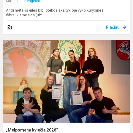
Kategorija:
Renginiai
Antri metai iš eilės bibliotekos skaitykloje vyko kūrybinės
išbraukiamosios (užt...
Plačiau
„
k
2
„Melpomenė kviečia 2026“