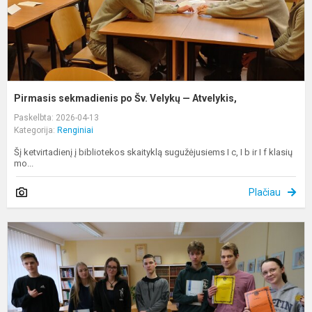
Pirmasis sekmadienis po Šv. Velykų — Atvelykis,
Paskelbta: 2026-04-13
Kategorija:
Renginiai
Šį ketvirtadienį į bibliotekos skaityklą sugužėjusiems I c, I b ir I f klasių
mo...
Plačiau
„
k