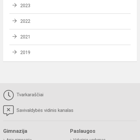
2023
2022
2021
2019
Tvarkaraščiai
Savivaldybės vidinis kanalas
Gimnazija
Paslaugos
Apie gimnaziją
Vidurinis ugdymas