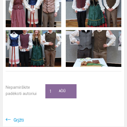
Nepamirškite
1
AČIŪ
padėkoti autoriui
Grįžti