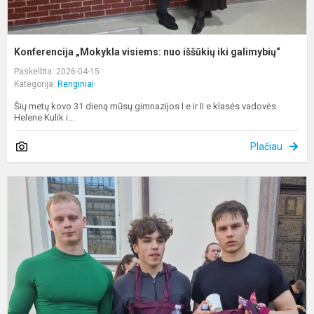
Konferencija „Mokykla visiems: nuo iššūkių iki galimybių“
Paskelbta: 2026-04-15
Kategorija:
Renginiai
Šių metų kovo 31 dieną mūsų gimnazijos I e ir II e klasės vadovės
Helene Kulik i...
Plačiau
V
g
o
b