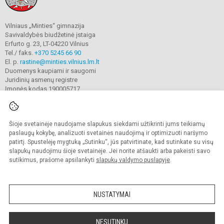
Vilniaus „Minties“ gimnazija
Savivaldybės biudžetinė įstaiga
Erfurto g. 23, LT-04220 Vilnius
Tel./ faks.
+370 5245 66 90
El. p.
rastine@minties.vilnius.lm.lt
Duomenys kaupiami ir saugomi
Juridinių asmenų registre
Įmonės kodas 190005717
Šioje svetainėje naudojame slapukus siekdami užtikrinti jums teikiamų
© 2022. Vilniaus „Minties" gimnazija. Visos teisės saugomos.
Kopijuoti turinį be raštiško gimnazijos sutikimo griežtai draudžiama.
paslaugų kokybę, analizuoti svetainės naudojimą ir optimizuoti naršymo
patirtį. Spustelėję mygtuką „Sutinku“, jūs patvirtinate, kad sutinkate su visų
Prieinamumo paraiška
Slapukų valdymas
slapukų naudojimu šioje svetainėje. Jei norite atšaukti arba pakeisti savo
sutikimus, prašome apsilankyti
slapukų valdymo puslapyje
.
Sumanus būdas atnaujinti
mokyklos interneto
svetainę
NUSTATYMAI
NESUTINKU