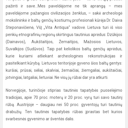
pažinti ir save...Mes paveldėjome ne tik aprangą – mes
paveldėjome pažangios civilizacijos ženklus, – sakė archeologė
mokslininkė ir baltų genčių kostiumų profesionali kūrėja Dr. Daiva
Steponavičienė, VšĮ „Vita Antiqua“ vadovė. Lietuva turi iš viso
penkių etnografinių regionų skirtingus tautinius aprėdus: Dzūkijos
(Dainavos), Aukštaitijos, Žemaitijos, Mažosios Lietuvos,
Suvalkijos (Sudūvos). Taip pat keliolikos baltų genčių aprėdus,
kurie kuriami atliekant archeologines rekonstrukcijas ir
pasitelkiant kūrybą. Lietuvos teritorijoje gyveno šios baltų gentys:
kuršiai, prūsai, sėliai, skalviai, žemaičiai, žiemgaliai, aukštaičiai,
jotvingiai, latgaliai, lietuviai. Ne visų jų rūbai dar yra atkurti.
Norvegijoje, turinčioje stiprias tautinės tapatybės puoselėjimo
tradicijas, apie 70 proc. moterų ir 20 proc. vyrų turi savo tautinį
rūbą. Austrijoje – daugiau nei 50 proc. gyventojų turi tautinių
drabužių. Ten tautinės tapatybės rūbas įprastas bet kurios
svarbesnės gyvenimo ar šventės dalis.