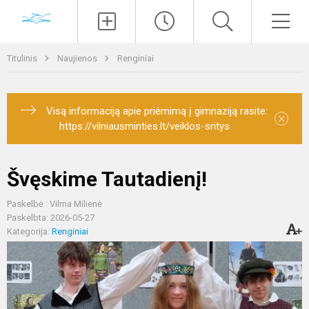
Paieška
Men
Titulinis
Naujienos
Renginiai
Visą informaciją apie priėmimą į gimnaziją rasite:
×
https://vilniausminties.lt/veiklos-sritys
Švęskime Tautadienį!
Paskelbė : Vilma Milienė
Paskelbta: 2026-05-27
Kategorija:
Renginiai