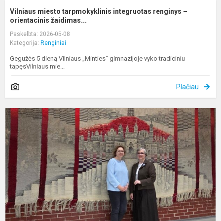
Vilniaus miesto tarpmokyklinis integruotas renginys –
orientacinis žaidimas...
Paskelbta: 2026-05-08
Kategorija:
Renginiai
Gegužės 5 dieną Vilniaus „Minties“ gimnazijoje vyko tradiciniu
tapęsVilniaus mie...
Plačiau
K
„
v
n
i
ik
g