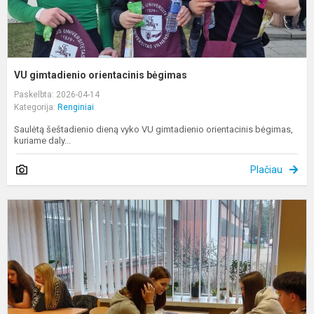
VU gimtadienio orientacinis bėgimas
Paskelbta: 2026-04-14
Kategorija:
Renginiai
Saulėtą šeštadienio dieną vyko VU gimtadienio orientacinis bėgimas,
kuriame daly...
Plačiau
P
s
p
Š
V
A