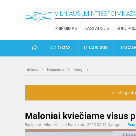
VILNIAUS „MINTIES" GIMNAZ
PRIĖMIMAS
PASLAUGOS
KORUPCI
PRADŽIA
UGDYMAS
ĮTRAUKUSIS
PAGALB
Titulinis
Naujienos
Renginiai
Visą info
Maloniai kviečiame visus p
Paskelbė : Vilma Milienė
Paskelbta: 2025-02-13
Kategorija:
Reng