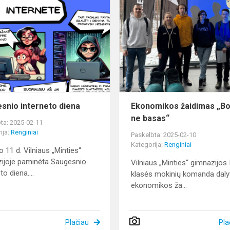
Saugesnio
interneto
diena
snio interneto diena
Ekonomikos žaidimas „B
ne basas“
ta: 2025-02-11
ija:
Renginiai
Paskelbta: 2025-02-10
Kategorija:
Renginiai
o 11 d. Vilniaus „Minties“
ijoje paminėta Saugesnio
Vilniaus „Minties“ gimnazijos I
to diena....
klasės mokinių komanda dal
ekonomikos ža...
Plačiau
Pla