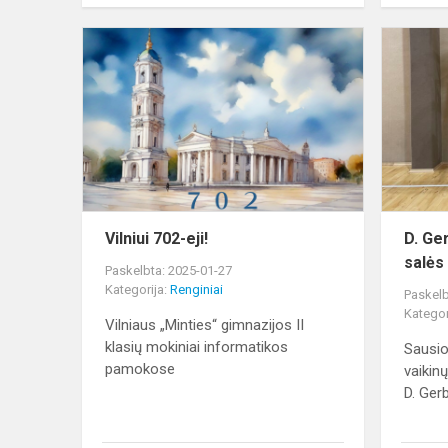
Vilniui
702-
eji!
Vilniui 702-eji!
D. Ge
salės
Paskelbta: 2025-01-27
Kategorija:
Renginiai
Paskelb
Kategor
Vilniaus „Minties“ gimnazijos II
klasių mokiniai informatikos
Sausio
pamokose
vaikin
D. Gerb