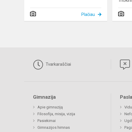
mokinia
Plačiau
Tvarkaraščiai
Gimnazija
Pasl
Apie gimnaziją
Vidu
Filosofija, misija, vizija
Nefo
Pasiekimai
Ugdy
Gimnazijos himnas
Paga