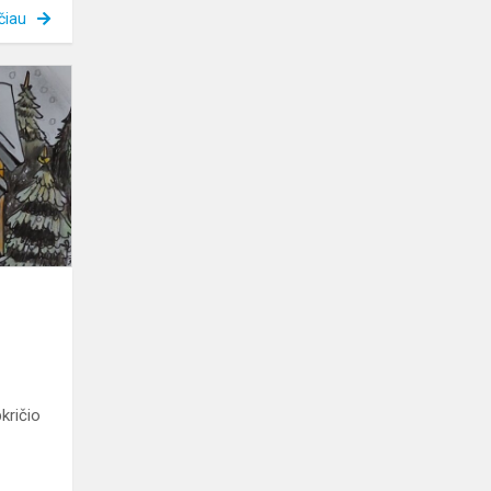
čiau
„Gera
daryti
gera“
kričio