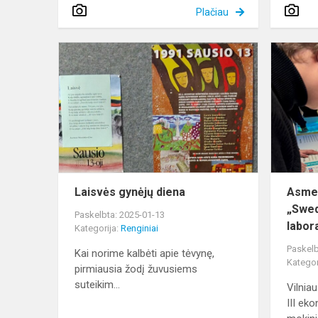
Plačiau
Laisvės
gynėjų
diena
Laisvės gynėjų diena
Asmen
„Swed
Paskelbta: 2025-01-13
labor
Kategorija:
Renginiai
Paskelb
Kai norime kalbėti apie tėvynę,
Kategor
pirmiausia žodį žuvusiems
suteikim...
Vilniau
III ek