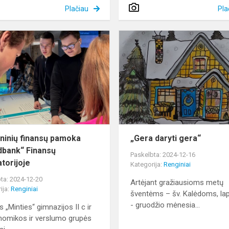
Plačiau
Pla
Asmeninių
finansų
pamoka
„Swedbank“
Finansų
laboratorijoje
inių finansų pamoka
„Gera daryti gera“
bank“ Finansų
Paskelbta: 2024-12-16
atorijoje
Kategorija:
Renginiai
ta: 2024-12-20
Artėjant gražiausioms metų
ija:
Renginiai
šventėms – šv. Kalėdoms, lap
- gruodžio mėnesia...
s „Minties“ gimnazijos II c ir
onomikos ir verslumo grupės