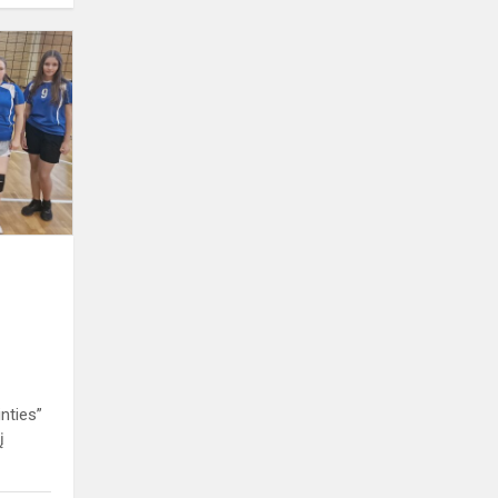
Tinklinio
turnyras
L.Asanavičiūtės
vardui
paminėti
nties”
į