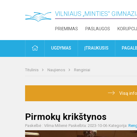
VILNIAUS „MINTIES" GIMNAZ
PRIĖMIMAS
PASLAUGOS
KORUPCI
PRADŽIA
UGDYMAS
ĮTRAUKUSIS
PAGALB
Titulinis
Naujienos
Renginiai
Visą info
Pirmokų krikštynos
Paskelbė : Vilma Milienė
Paskelbta: 2023-10-06
Kategorija:
Reng