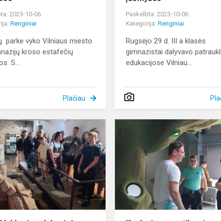
ta: 2023-10-06
Paskelbta: 2023-10-06
ija:
Renginiai
Kategorija:
Renginiai
 parke vyko Vilniaus miesto
Rugsėjo 29 d. III a klasės
nazijų kroso estafečių
gimnazistai dalyvavo patrauk
s. S...
edukacijose Vilniau...
Plačiau
Pla
II
a
ir
II
b
klasės
edukacinė
diena