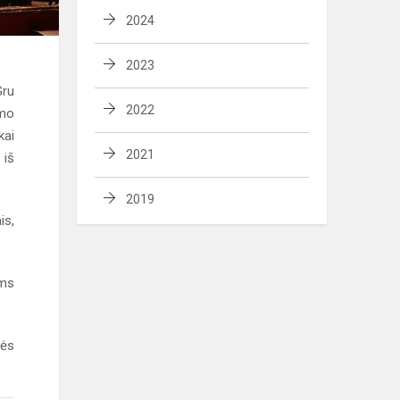
2024
2023
Gru
2022
umo
kai
2021
 iš
2019
is,
oms
mės