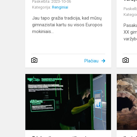
Paskelbta: 2023-10-06
Kategorija:
Renginiai
Paskelb
Kategor
Jau tapo gražia tradicija, kad mūsų
gimnazistai kartu su visos Europos
Pasakų
mokiniais...
XX gim
varžybo
Plačiau
Edukacija
energetikos
ir
technikos
muziejuje