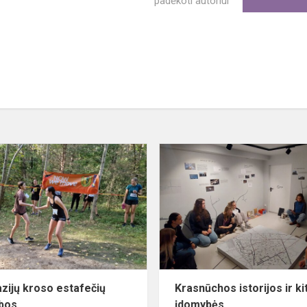
padėkoti autoriui
Gimnazijų
kroso
estafečių
varžybos
zijų kroso estafečių
Krasnūchos istorijos ir ki
bos
įdomybės