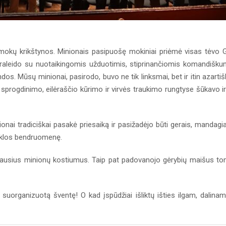
irmokų krikštynos. Minionais pasipuošę mokiniai priėmė visas tėvo 
 praleido su nuotaikingomis užduotimis, stiprinančiomis komandišk
s. Mūsų minionai, pasirodo, buvo ne tik linksmai, bet ir itin azartiš
sprogdinimo, eilėraščio kūrimo ir virvės traukimo rungtyse šūkavo ir
ai tradiciškai pasakė priesaiką ir pasižadėjo būti gerais, mandagia
okyklos bendruomenę.
naliausius minionų kostiumus. Taip pat padovanojo gėrybių maišus t
suorganizuotą šventę! O kad įspūdžiai išliktų išties ilgam, dalina