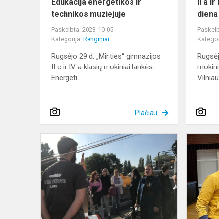
Edukacija energetikos ir
II a i
technikos muziejuje
diena
Paskelbta: 2023-10-05
Paskelb
Kategorija:
Renginiai
Kategor
Rugsėjo 29 d. „Minties“ gimnazijos
Rugsėjo
II c ir IV a klasių mokiniai lankėsi
mokin
Energeti...
Vilniaus
Plačiau
Išvyka
į
Klaipėdą