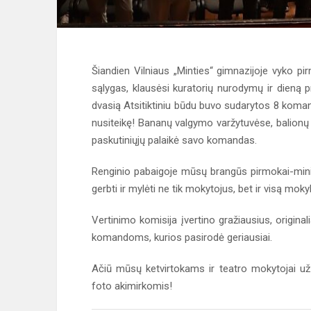
Šiandien Vilniaus „Minties“ gimnazijoje vyko p
sąlygas, klausėsi kuratorių nurodymų ir dieną
dvasią Atsitiktiniu būdu buvo sudarytos 8 komando
nusiteikę! Bananų valgymo varžytuvėse, balionų 
paskutiniųjų palaikė savo komandas.
Renginio pabaigoje mūsų brangūs pirmokai-minion
gerbti ir mylėti ne tik mokytojus, bet ir visą m
Vertinimo komisija įvertino gražiausius, origi
komandoms, kurios pasirodė geriausiai.
Ačiū mūsų ketvirtokams ir teatro mokytojai už 
foto akimirkomis!