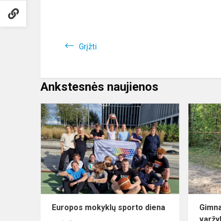
Grįžti
Ankstesnės naujienos
Europos
mokyklų
sporto
diena
Europos mokyklų sporto diena
Gimna
varžy