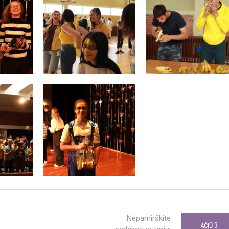
Nepamirškite
3
AČIŪ