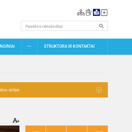
DAUGIAU
NGINIAI
STRUKTŪRA IR KONTAKTAI
×
klos-sritys