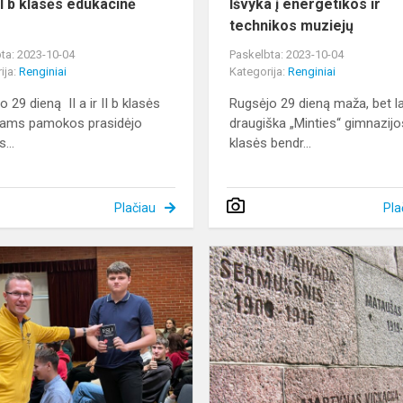
r II b klasės edukacinė
Išvyka į energetikos ir
technikos muziejų
ta: 2023-10-04
Paskelbta: 2023-10-04
ija:
Renginiai
Kategorija:
Renginiai
 29 dieną II a ir II b klasės
Rugsėjo 29 dieną maža, bet l
iams pamokos prasidėjo
draugiška „Minties“ gimnazijo
...
klasės bendr...
Plačiau
Pla
Europos
kalbų
diena