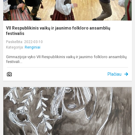
VII Respublikinis vaikų ir jaunimo folkloro ansamblių
festivalis
Paskelbta: 2022-03-10
Kategorija:
Renginiai
Gimnazijoje vyko VII Respublikinis vaikų ir jaunimo folkloro ansamblių
festivali...
Plačiau
K
1
d
s
p