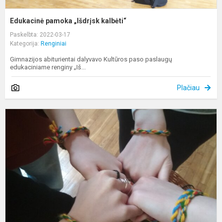
Edukacinė pamoka „Išdrįsk kalbėti“
Paskelbta: 2022-03-17
Kategorija:
Renginiai
Gimnazijos abiturientai dalyvavo Kultūros paso paslaugų
edukaciniame renginy „Iš...
Plačiau
L
a