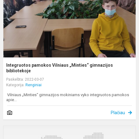
g
b
Integruotos pamokos Vilniaus „Minties“ gimnazijos
bibliotekoje
Paskelbta: 2022-03-07
Kategorija:
Renginiai
Vilniaus „Minties“ gimnazijos mokiniams vyko integruotos pamokos
apie...
Plačiau
P
U