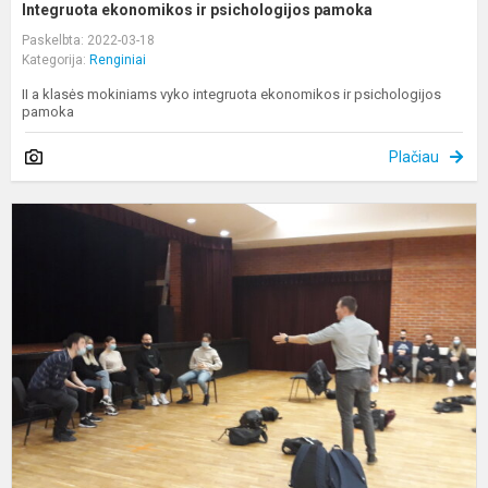
Integruota ekonomikos ir psichologijos pamoka
Paskelbta: 2022-03-18
Kategorija:
Renginiai
II a klasės mokiniams vyko integruota ekonomikos ir psichologijos
pamoka
Plačiau
E
p
„
k