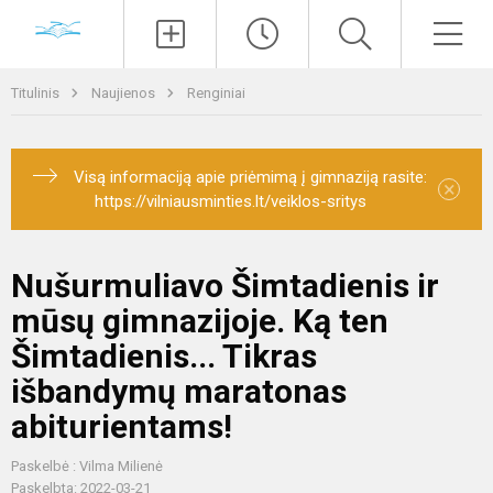
Paieška
Men
Titulinis
Naujienos
Renginiai
Visą informaciją apie priėmimą į gimnaziją rasite:
×
https://vilniausminties.lt/veiklos-sritys
Nušurmuliavo Šimtadienis ir
mūsų gimnazijoje. Ką ten
Šimtadienis... Tikras
išbandymų maratonas
abiturientams!
Paskelbė : Vilma Milienė
Paskelbta: 2022-03-21