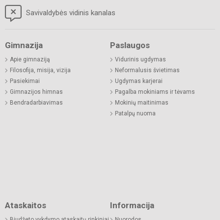
Savivaldybės vidinis kanalas
Gimnazija
Paslaugos
Apie gimnaziją
Vidurinis ugdymas
Filosofija, misija, vizija
Neformalusis švietimas
Pasiekimai
Ugdymas karjerai
Gimnazijos himnas
Pagalba mokiniams ir tėvams
Bendradarbiavimas
Mokinių maitinimas
Patalpų nuoma
Ataskaitos
Informacija
Biudžeto vykdymo ataskaitų rinkiniai
Nuorodos