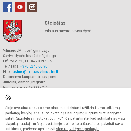
Steigėjas
Vilniaus miesto savivaldybė
Vilniaus „Minties“ gimnazija
Savivaldybės biudžetinė įstaiga
Erfurto g. 23, LT-04220 Vilnius
Tel./ faks.
+370 5245 66 90
El. p.
rastine@minties.vilnius.lm.lt
Duomenys kaupiami ir saugomi
Juridinių asmenų registre
Įmonės kodas 190005717
Šioje svetainėje naudojame slapukus siekdami užtikrinti jums teikiamų
© 2022. Vilniaus „Minties" gimnazija. Visos teisės saugomos.
Kopijuoti turinį be raštiško gimnazijos sutikimo griežtai draudžiama.
paslaugų kokybę, analizuoti svetainės naudojimą ir optimizuoti naršymo
patirtį. Spustelėję mygtuką „Sutinku“, jūs patvirtinate, kad sutinkate su visų
Prieinamumo paraiška
Slapukų valdymas
slapukų naudojimu šioje svetainėje. Jei norite atšaukti arba pakeisti savo
sutikimus, prašome apsilankyti
slapukų valdymo puslapyje
.
Sumanus būdas atnaujinti