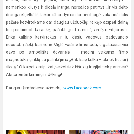
nemenkos kliūtys ir didelė intriga, nerealios patirtys....Ir vis dėlto
draugai išgelbėti! Tačiau išbandymai dar nesibaigė, vakarinė dalis
pažėrė ketvirtokams dar daugiau užduočių: reikėjo atspėti dainą
bei padainuoti karaokę, pašokti „just dance“, vedėjai Edgaras ir
Erika kalbino ketvirtokus ir jų klasių vadovus, padovanojo
nuostabų šokį, barmenė Miglė vaišino limonadu, o galiausiai visi
gavo po simbolišką dovanėlę – medinį veiksmo filmo
magnetuką-ginklą su palinkėjimu „Būk kaip kulka – skriek tiesiai į
tikslą.“ O kaipgi kitaip, kai įveikei tiek iššūkių ir įgijai tiek patirties?
Abiturientai laimingi ir dėkingi!
Daugiau šimtadienio akimirkų:
www.facebook.com