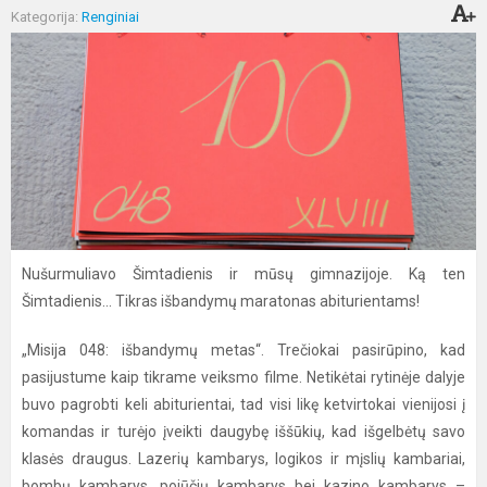
Kategorija:
Renginiai
Nušurmuliavo Šimtadienis ir mūsų gimnazijoje. Ką ten
Šimtadienis... Tikras išbandymų maratonas abiturientams!
„Misija 048: išbandymų metas“. Trečiokai pasirūpino, kad
pasijustume kaip tikrame veiksmo filme. Netikėtai rytinėje dalyje
buvo pagrobti keli abiturientai, tad visi likę ketvirtokai vienijosi į
komandas ir turėjo įveikti daugybę iššūkių, kad išgelbėtų savo
klasės draugus. Lazerių kambarys, logikos ir mįslių kambariai,
bombų kambarys, pojūčių kambarys bei kazino kambarys –