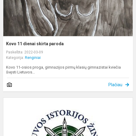
Kovo 11 dienai skirta paroda
Paskelbta: 2022-03-09
Kategorija:
Renginiai
Kovo 11-osios proga, gimnazijos pirmų klasių gimnazistai kviečia
švęsti Lietuvos...
Plačiau
L
i
ž