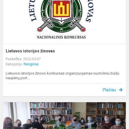
Lietuvos istorijos žinovas
Paskelbta: 2022-03-07
Kategorija:
Renginiai
Lietuvos istorijos žinovo konkursas organizuojamas nuotoliniu būdu
naujienų port...
Plačiau
I
p
V
„