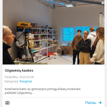
U
k
Užgavėnių kaukės
Paskelbta: 2022-02-28
Kategorija:
Renginiai
Kviečiame kartu su gimnazijos pirmųjų klasių mokiniais
pažiūrėti Užgavėnių...
Plačiau