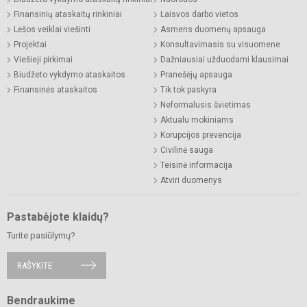
Finansinių ataskaitų rinkiniai
Laisvos darbo vietos
Lėšos veiklai viešinti
Asmens duomenų apsauga
Projektai
Konsultavimasis su visuomene
Viešieji pirkimai
Dažniausiai užduodami klausimai
Biudžeto vykdymo ataskaitos
Pranešėjų apsauga
Finansinės ataskaitos
Tik tok paskyra
Neformalusis švietimas
Aktualu mokiniams
Korupcijos prevencija
Civilinė sauga
Teisinė informacija
Atviri duomenys
Pastabėjote klaidų?
Turite pasiūlymų?
RAŠYKITE
Bendraukime