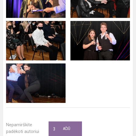
Nepamirškite
3
AČIŪ
padėkoti autoriui