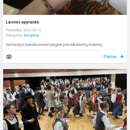
Laisvės apyrankė
Paskelbta: 2022-03-10
Kategorija:
Renginiai
Gimnazijos bendruomenė jungėsi prie tūkstančių mokinių
Plačiau
V
R
v
ir
j
f
a
fe