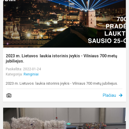
į
-
V
7
m
2023 m. Lietuvos laukia istorinis įvykis - Vilniaus 700 metų
jubiliejus.
Paskelbta: 2022-01-24
Kategorija:
Renginiai
2023 m. Lietuvos laukia istorinis įvykis - Vilniaus 700 metų jubiliejus.
Plačiau
L
p
a