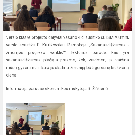
Verslo klasės projekto dalyviai vasario 4 d. susitiko su ISM Alumni,
verslo analitiku D. Krulikovskiu. Pamokoje ,,Savanaudiškumas -
žmonijos progreso variklis?” lektorius parodė, kas yra
savanaudiškumas plačiąja prasme, kokį vaidmenį jis vaidina
mūsų gyvenime ir kaip jis skatina žmoniją būti geresnę kiekvieną
dieną.
Informaciją paruošė ekonomikos mokytoja R. Žiškienė