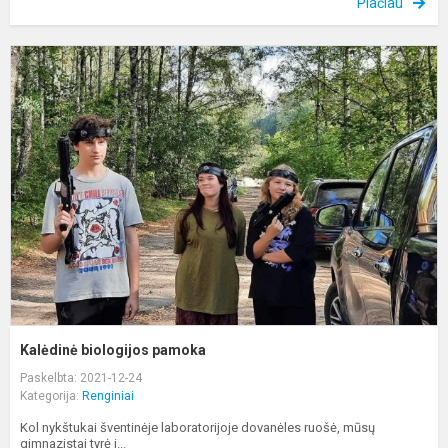
Plačiau
K
b
p
Kalėdinė biologijos pamoka
Paskelbta: 2021-12-24
Kategorija:
Renginiai
Kol nykštukai šventinėje laboratorijoje dovanėles ruošė, mūsų
gimnazistai tyrė i...