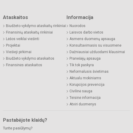
Ataskaitos
Informacija
Biudžeto vykdymo ataskaitų rinkiniai
Nuorodos
Finansinių ataskaitų rinkiniai
Laisvos darbo vietos
Lėšos veiklai viešinti
Asmens duomenų apsauga
Projektai
Konsultavimasis su visuomene
Viešieji pirkimai
Dažniausiai užduodami klausimai
Biudžeto vykdymo ataskaitos
Pranešėjų apsauga
Finansinės ataskaitos
Tik tok paskyra
Neformalusis švietimas
Aktualu mokiniams
Korupcijos prevencija
Civilinė sauga
Teisinė informacija
Atviri duomenys
Pastabėjote klaidų?
Turite pasiūlymų?