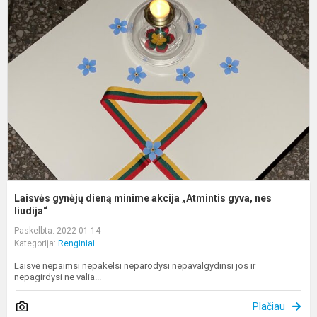
g
d
m
a
„
g
n
li
Laisvės gynėjų dieną minime akcija „Atmintis gyva, nes
liudija“
Paskelbta: 2022-01-14
Kategorija:
Renginiai
Laisvė nepaimsi nepakelsi neparodysi nepavalgydinsi jos ir
nepagirdysi ne valia...
Plačiau