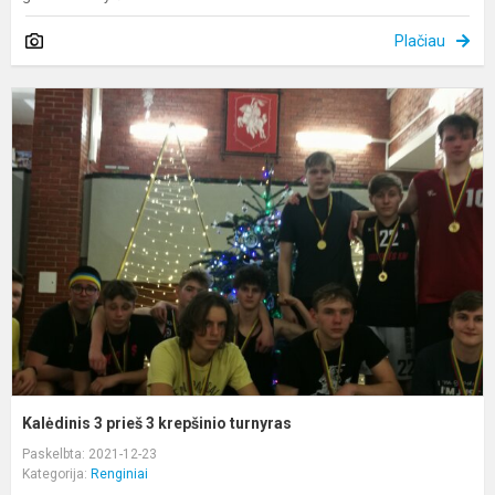
Plačiau
K
3
p
3
k
t
Kalėdinis 3 prieš 3 krepšinio turnyras
Paskelbta: 2021-12-23
Kategorija:
Renginiai