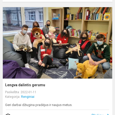
L
d
g
Lengva dalintis gerumu
Paskelbta: 2022-01-11
Kategorija:
Renginiai
Geri darbai džiugina pradėjus ir naujus metus.