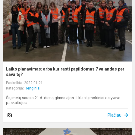
k
r
p
7
v
pe
Laiko planavimas: arba kur rasti papildomas 7 valandas per
savaitę?
Paskelbta: 2022-01-21
Kategorija:
Renginiai
Šių metų sausio 21 d. dieną gimnazijos III klasių mokiniai dalyvavo
paskaitoje a...
Plačiau
L