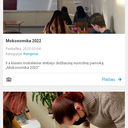
Mokonomika 2022
Paskelbta: 2022-02-04
Kategorija:
Renginiai
II a klasės moksleiviai stebėjo didžiausią nuotolinę pamoką
„Mokonomika 2022“.
Plačiau
I
c
g
v
į