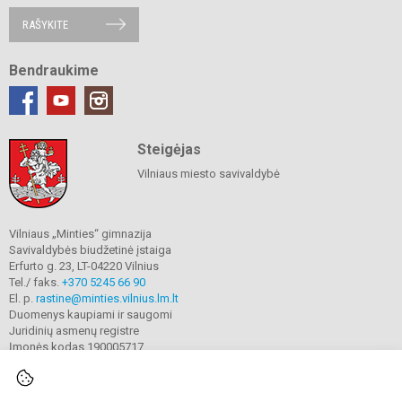
RAŠYKITE
Bendraukime
Steigėjas
Vilniaus miesto savivaldybė
Vilniaus „Minties“ gimnazija
Savivaldybės biudžetinė įstaiga
Erfurto g. 23, LT-04220 Vilnius
Tel./ faks.
+370 5245 66 90
El. p.
rastine@minties.vilnius.lm.lt
Duomenys kaupiami ir saugomi
Juridinių asmenų registre
Įmonės kodas 190005717