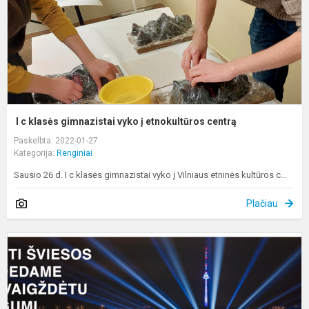
e
c
I c klasės gimnazistai vyko į etnokultūros centrą
Paskelbta: 2022-01-27
Kategorija:
Renginiai
Sausio 26 d. I c klasės gimnazistai vyko į Vilniaus etninės kultūros c...
Plačiau
2
m
L
l
i