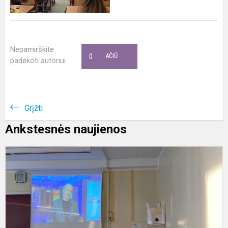
Nepamirškite
0
AČIŪ
padėkoti autoriui
Grįžti
Ankstesnės naujienos
M
2