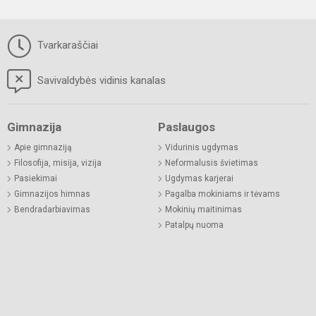
Tvarkaraščiai
Savivaldybės vidinis kanalas
Gimnazija
Paslaugos
Apie gimnaziją
Vidurinis ugdymas
Filosofija, misija, vizija
Neformalusis švietimas
Pasiekimai
Ugdymas karjerai
Gimnazijos himnas
Pagalba mokiniams ir tėvams
Bendradarbiavimas
Mokinių maitinimas
Patalpų nuoma