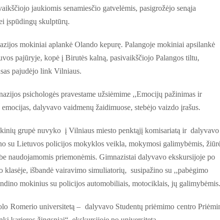
vaikščiojo jaukiomis senamiesčio gatvelėmis, pasigrožėjo senąja
ei įspūdingų skulptūrų.
nazijos mokiniai
aplankė Olando kepurę. Palangoje mokiniai apsilankė
vos pajūryje, kopė į Birutės kalną, pasivaikščiojo Palangos tiltu,
sas pajudėjo link Vilniaus.
nazijos psichologės pravestame užsiėmime ,,Emocijų pažinimas ir
 emocijas, dalyvavo vaidmenų žaidimuose, stebėjo vaizdo įrašus.
kinių grupė nuvyko į Vilniaus miesto penktąjį komisariatą ir dalyvavo
žino su Lietuvos policijos mokyklos veikla, mokymosi galimybėmis, žiūr
darbe naudojamomis priemonėmis. Gimnazistai dalyvavo ekskursijoje po
mo klasėje, išbandė vairavimo simuliatorių, susipažino su ,,pabėgimo
ndino mokinius su policijos automobiliais, motociklais, jų galimybėmis
kolo Romerio universitetą – dalyvavo Studentų priėmimo centro Priėm
i karjeros žingsniai“, ekskursijoje po universitetą.