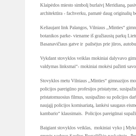
Klaipėdos miesto simbolį burlaivį Meridianą, pasi
architektūra - fachverku, pamatė daug originalių b
Keliaujant link Palangos, Vilniaus ,,Minties“ gim
botanikos parke- viename iš gražiausių parkų Lietu
Basanavičiaus gatve ir pailsėjus prie jūros, autobu
Vykdant stovyklos veiklas mokiniai dalyvavo gim
valdymas linksmai“- mokiniai mokėsi pažinti savo
Stovyklos metu Vilniaus ,,Minties“ gimnazijos mo
policijos pareigūno profesijos pristatyme, susipa
pristatomuosius filmus, susipažino su policijos 
naująjį policijos komisariatą, lankėsi saugaus eis
kambario“ klausimais. Policijos pareigūnai supaži
Baigiant stovyklos veiklas, mokiniai vyko į My
grupės vadovo Saulius Bugailiškio paskaitoje ,,Penk