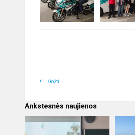
Grįžti
Ankstesnės naujienos
„Atgal
į
mokyklą“