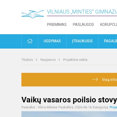
VILNIAUS „MINTIES" GIMNAZ
PRIĖMIMAS
PASLAUGOS
KORUPCI
PRADŽIA
UGDYMAS
ĮTRAUKUSIS
PAGALB
Titulinis
Naujienos
Projektinė veikla
Visą info
Vaikų vasaros poilsio stovy
Paskelbė : Vilma Milienė
Paskelbta: 2026-06-16
Kategorija:
Proje