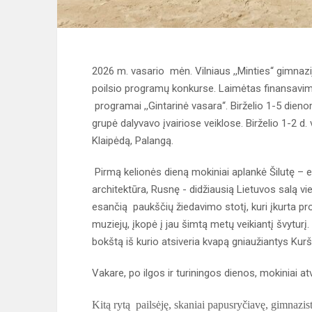
2026 m. vasario mėn. Vilniaus ,,Minties“ gimnaz
poilsio programų konkurse. Laimėtas finansavima
programai ,,Gintarinė vasara“. Birželio 1-5 dieno
grupė dalyvavo įvairiose veiklose. Birželio 1-2 d.
Klaipėdą, Palangą.
Pirmą kelionės dieną mokiniai aplankė Šilutę – e
architektūra, Rusnę - didžiausią Lietuvos salą 
esančią paukščių žiedavimo stotį, kuri įkurta pr
muziejų, įkopė į jau šimtą metų veikiantį švyturį
bokštą iš kurio atsiveria kvapą gniaužiantys Kurši
Vakare, po ilgos ir turiningos dienos, mokiniai at
Kitą rytą pailsėję, skaniai papusryčiavę, gimnazis