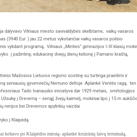
ija dalyvavo Vilniaus miesto savivaldybės skelbtame, vaikų vasaros
s (3940 Eur. ) jau 22 metus vykstančiai vaikų vasaros poilsio
mis vykdant programą, Vilniaus ,,Minties“ gimnazijos I-III klasių moki
 vyko į pažintinę, edukacinę dviejų dienų kelionę į Pamario kraštą,
tninio Mažosios Lietuvos regiono sostinę su turtinga praeitimi ir
vieną seniausių gyvenviečių Nemuno deltoje. Aplankė Ventės ragą, ten
ofesoriaus Tado Ivanausko iniciatyva dar 1929 metais, ornitologijos
. Užsukę į Dreverną – senąjį žvejų kaimelį, mokiniai lipo į 15 m aukšči
ų nerijos bei Drevernos apylinkių vaizdai.
vyko į Klaipėdą.
tai
keliavo po Klaipėdos miestą- aplankė kruizinių laivų terminalą,