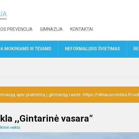
IJA
JOS PREVENCIJA
GIMNAZIJA
KONTAKTAI
A MOKINIAMS IR TĖVAMS
NEFORMALUSIS ŠVIETIMAS
RE
rmaciją apie priėmimą į gimnaziją rasite: https://vilniausminties.lt/vei
kla ,,Gintarinė vasara“
ktinė veikla