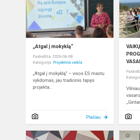
„Atgal į mokyklą“
VAIK
PROG
Paskelbta: 2026-06-08
VASA
Kategorija:
Projektinė veikla
Paskelb
„Atgal į mokyklą“ – visos ES mastu
Kategor
vykdomas, jau tradicinis tapęs
projekta...
Vilniau
vasaro
,,Ginta
Plačiau
Projektas