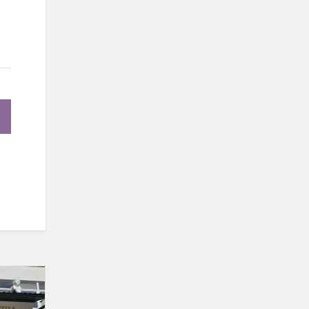
Vilniaus
„Minties“
gimnazijos