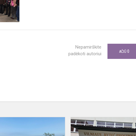
Nepamirškite
0
AČIŪ
padėkoti autoriui
VAIKŲ
VASAROS
POILSIO