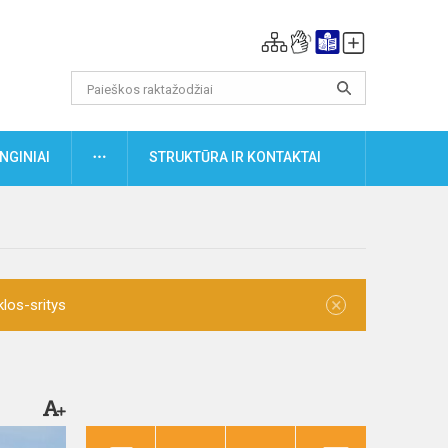
DAUGIAU
NGINIAI
STRUKTŪRA IR KONTAKTAI
×
klos-sritys