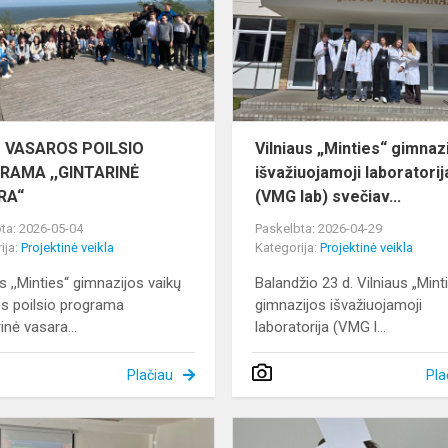
PROGRAMA
,,GINTARINĖ
VASARA“
Ų VASAROS POILSIO
Vilniaus „Minties“ gimnaz
RAMA ,,GINTARINĖ
išvažiuojamoji laboratorij
RA“
(VMG lab) svečiav...
ta: 2026-05-04
Paskelbta: 2026-04-29
ija:
Projektinė veikla
Kategorija:
Projektinė veikla
s ,,Minties“ gimnazijos vaikų
Balandžio 23 d. Vilniaus „Mint
s poilsio programa
gimnazijos išvažiuojamoji
rinė vasara...
laboratorija (VMG l...
Plačiau
Pla
,,Planet