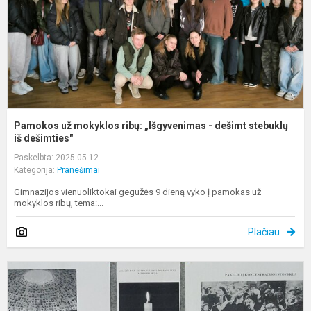
-
d
s
iš
Pamokos už mokyklos ribų: „Išgyvenimas - dešimt stebuklų
iš dešimties"
Paskelbta: 2025-05-12
Kategorija:
Pranešimai
Gimnazijos vienuoliktokai gegužės 9 dieną vyko į pamokas už
mokyklos ribų, tema:...
Plačiau
G
8
oj