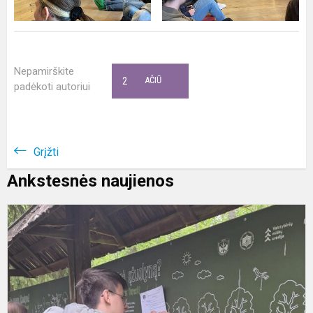
Nepamirškite
2
AČIŪ
padėkoti autoriui
Grįžti
Ankstesnės naujienos
B
p
g