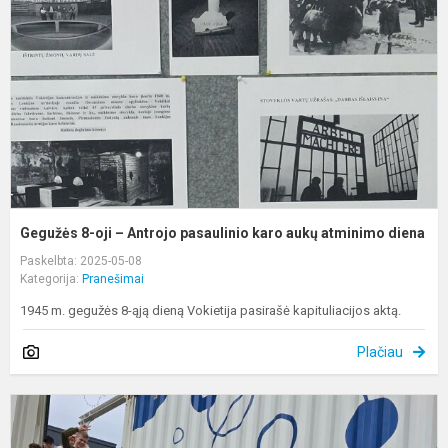
–
A
p
k
a
a
d
Gegužės 8-oji – Antrojo pasaulinio karo aukų atminimo diena
Paskelbta: 2025-05-08
Kategorija:
Pranešimai
1945 m. gegužės 8-ąją dieną Vokietija pasirašė kapituliacijos aktą.
Plačiau
N
p