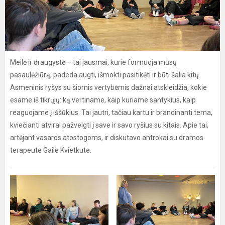
Meilė ir draugystė – tai jausmai, kurie formuoja mūsų
pasaulėžiūrą, padeda augti, išmokti pasitikėti ir būti šalia kitų.
Asmeninis ryšys su šiomis vertybėmis dažnai atskleidžia, kokie
esame iš tikrųjų: ką vertiname, kaip kuriame santykius, kaip
reaguojame į iššūkius. Tai jautri, tačiau kartu ir brandinanti tema,
kviečianti atvirai pažvelgti į save ir savo ryšius su kitais. Apie tai,
artėjant vasaros atostogoms, ir diskutavo antrokai su dramos
terapeute Gaile Kvietkute.