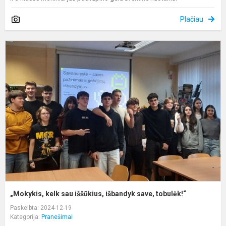
Plačiau
„
k
s
i
i
s
t
„Mokykis, kelk sau iššūkius, išbandyk save, tobulėk!“
Paskelbta: 2024-12-19
Kategorija:
Pranešimai