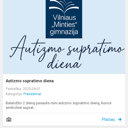
s
d
Autizmo supratimo diena
Paskelbta: 2025-04-01
Kategorija:
Pranešimai
Balandžio 2 dieną pasaulis mini autizmo supratimo dieną, kurios
simbolinė suprat...
Plačiau