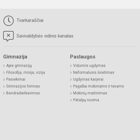
Tvarkaraščiai
Savivaldybės vidinis kanalas
Gimnazija
Paslaugos
Apie gimnaziją
Vidurinis ugdymas
Filosofija, misija, vizija
Neformalusis švietimas
Pasiekimai
Ugdymas karjerai
Gimnazijos himnas
Pagalba mokiniams ir tėvams
Bendradarbiavimas
Mokinių maitinimas
Patalpų nuoma