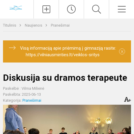
Paieška
Men
Titulinis
Naujienos
Pranešimai
Visą informaciją apie priėmimą į gimnaziją rasite:
×
https://vilniausminties.lt/veiklos-sritys
Diskusija su dramos terapeute
Paskelbė : Vilma Milienė
Paskelbta: 2025-06-13
Kategorija:
Pranešimai