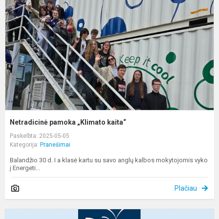
„
k
Netradicinė pamoka „Klimato kaita“
Paskelbta: 2025-05-05
Kategorija:
Pranešimai
Balandžio 30 d. I a klasė kartu su savo anglų kalbos mokytojomis vyko
į Energeti...
Plačiau
A