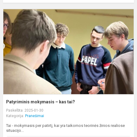
P
m
–
k
t
Patyriminis mokymasis – kas tai?
Paskelbta: 2025-01-30
Kategorija:
Pranešimai
Tai - mokymasis per patirtį, kai yra taikomos teorinės žinios realiose
situacijo...