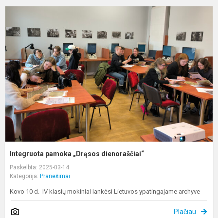
I
p
„
d
Integruota pamoka „Drąsos dienoraščiai“
Paskelbta: 2025-03-14
Kategorija:
Pranešimai
Kovo 10 d. IV klasių mokiniai lankėsi Lietuvos ypatingajame archyve
Plačiau