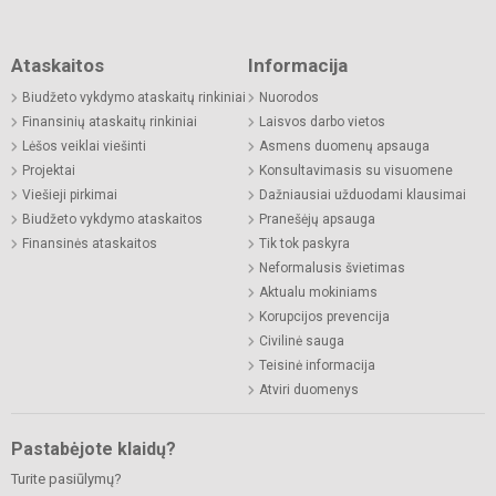
Ataskaitos
Informacija
Biudžeto vykdymo ataskaitų rinkiniai
Nuorodos
Finansinių ataskaitų rinkiniai
Laisvos darbo vietos
Lėšos veiklai viešinti
Asmens duomenų apsauga
Projektai
Konsultavimasis su visuomene
Viešieji pirkimai
Dažniausiai užduodami klausimai
Biudžeto vykdymo ataskaitos
Pranešėjų apsauga
Finansinės ataskaitos
Tik tok paskyra
Neformalusis švietimas
Aktualu mokiniams
Korupcijos prevencija
Civilinė sauga
Teisinė informacija
Atviri duomenys
Pastabėjote klaidų?
Turite pasiūlymų?