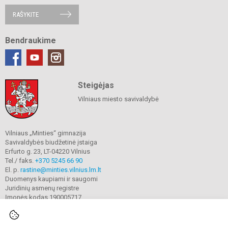
RAŠYKITE
Bendraukime
Steigėjas
Vilniaus miesto savivaldybė
Vilniaus „Minties“ gimnazija
Savivaldybės biudžetinė įstaiga
Erfurto g. 23, LT-04220 Vilnius
Tel./ faks.
+370 5245 66 90
El. p.
rastine@minties.vilnius.lm.lt
Duomenys kaupiami ir saugomi
Juridinių asmenų registre
Įmonės kodas 190005717