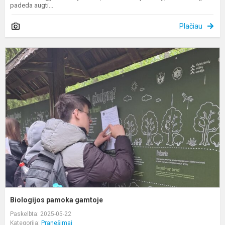
padeda augti...
Plačiau
B
p
g
Biologijos pamoka gamtoje
Paskelbta: 2025-05-22
Kategorija:
Pranešimai