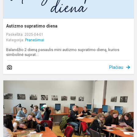
Autizmo supratimo diena
Paskelbta: 2025-04-01
Kategorija:
Pranešimai
Balandžio 2 dieną pasaulis mini autizmo supratimo dieną, kurios
simbolinė suprat...
Plačiau
I
p
„
d