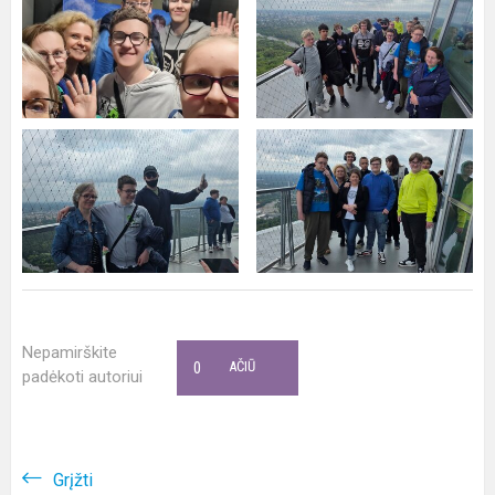
Nepamirškite
0
AČIŪ
padėkoti autoriui
Grįžti