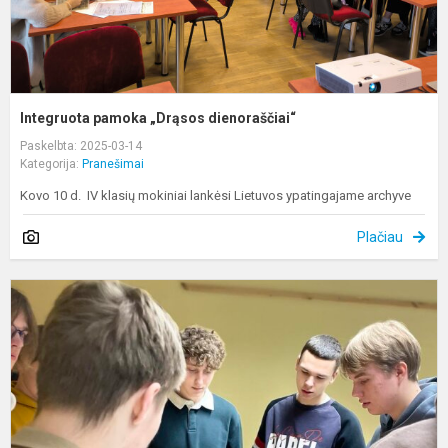
Integruota pamoka „Drąsos dienoraščiai“
Paskelbta: 2025-03-14
Kategorija:
Pranešimai
Kovo 10 d. IV klasių mokiniai lankėsi Lietuvos ypatingajame archyve
Plačiau
P
m
–
k
t