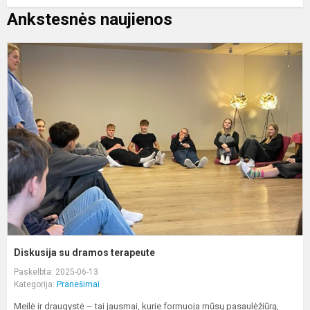
Ankstesnės naujienos
D
s
d
t
Diskusija su dramos terapeute
Paskelbta: 2025-06-13
Kategorija:
Pranešimai
Meilė ir draugystė – tai jausmai, kurie formuoja mūsų pasaulėžiūrą,