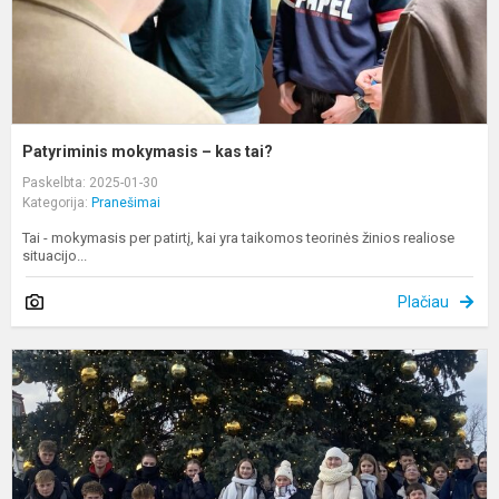
Patyriminis mokymasis – kas tai?
Paskelbta: 2025-01-30
Kategorija:
Pranešimai
Tai - mokymasis per patirtį, kai yra taikomos teorinės žinios realiose
situacijo...
Plačiau
K
n
u