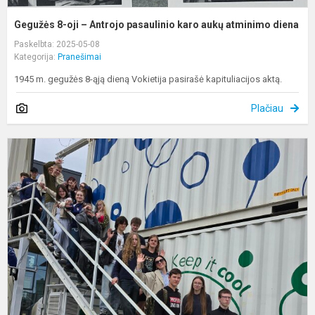
Gegužės 8-oji – Antrojo pasaulinio karo aukų atminimo diena
Paskelbta: 2025-05-08
Kategorija:
Pranešimai
1945 m. gegužės 8-ąją dieną Vokietija pasirašė kapituliacijos aktą.
Plačiau
N
p
„
k