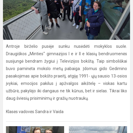
Antroje birželio pusėje sunku nusėdėti mokyklos suole.
Draugiškos „Minties“ gimnazijos I e ir II e klasių bendruomenės
susijungė bendram žygiui į Televizijos bokštą. Taip simboliškai
buvo paminėta mokslo metų pabaiga. Įdomus gido Gedimino
pasakojimas apie bokšto praeitį, atgiję 1991- ųjų sausio 13-osios
įvykiai, emocijos pakilus į apžvalgos aikštelę – viskas kartu
užbūrė, pakylėjo iki dangaus ne tik kūnus, bet ir sielas. Tikrai liko
daug šviesių prisiminimų ir gražių nuotraukų.
Klasės vadovės Sandra ir Vaida