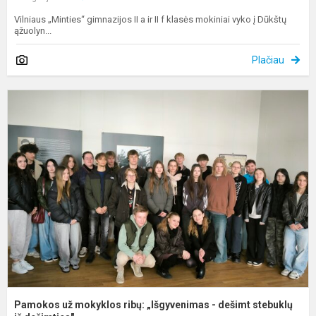
Vilniaus „Minties“ gimnazijos II a ir II f klasės mokiniai vyko į Dūkštų
ąžuolyn...
Plačiau
P
u
m
r
„
-
d
s
iš
Pamokos už mokyklos ribų: „Išgyvenimas - dešimt stebuklų