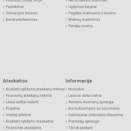
Filosofija, misija, vizija
Neformalusis švietimas
Pasiekimai
Ugdymas karjerai
Gimnazijos himnas
Pagalba mokiniams ir tėvams
Bendradarbiavimas
Mokinių maitinimas
Patalpų nuoma
Ataskaitos
Informacija
Biudžeto vykdymo ataskaitų rinkiniai
Nuorodos
Finansinių ataskaitų rinkiniai
Laisvos darbo vietos
Lėšos veiklai viešinti
Asmens duomenų apsauga
Projektai
Konsultavimasis su visuomene
Viešieji pirkimai
Dažniausiai užduodami klausimai
Biudžeto vykdymo ataskaitos
Pranešėjų apsauga
Finansinės ataskaitos
Tik tok paskyra