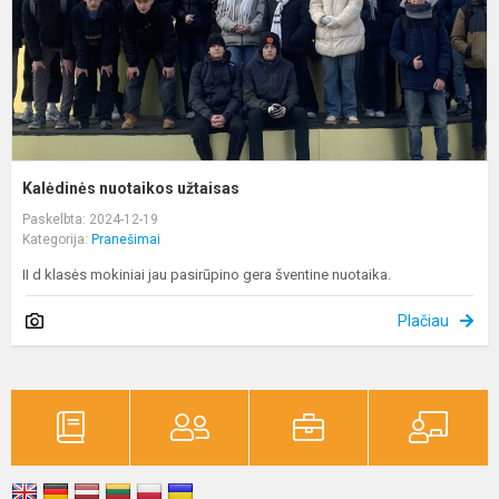
Kalėdinės nuotaikos užtaisas
Paskelbta: 2024-12-19
Kategorija:
Pranešimai
II d klasės mokiniai jau pasirūpino gera šventine nuotaika.
Plačiau