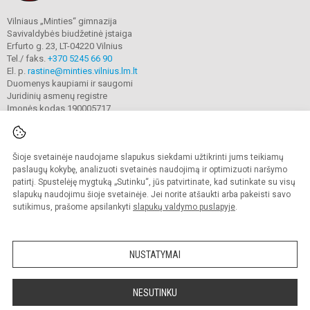
Vilniaus „Minties“ gimnazija
Savivaldybės biudžetinė įstaiga
Erfurto g. 23, LT-04220 Vilnius
Tel./ faks.
+370 5245 66 90
El. p.
rastine@minties.vilnius.lm.lt
Duomenys kaupiami ir saugomi
Juridinių asmenų registre
Įmonės kodas 190005717
Šioje svetainėje naudojame slapukus siekdami užtikrinti jums teikiamų
© 2022. Vilniaus „Minties" gimnazija. Visos teisės saugomos.
Kopijuoti turinį be raštiško gimnazijos sutikimo griežtai draudžiama.
paslaugų kokybę, analizuoti svetainės naudojimą ir optimizuoti naršymo
patirtį. Spustelėję mygtuką „Sutinku“, jūs patvirtinate, kad sutinkate su visų
Prieinamumo paraiška
Slapukų valdymas
slapukų naudojimu šioje svetainėje. Jei norite atšaukti arba pakeisti savo
sutikimus, prašome apsilankyti
slapukų valdymo puslapyje
.
Sumanus būdas atnaujinti
mokyklos interneto
svetainę
NUSTATYMAI
NESUTINKU