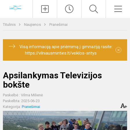
Paieška
Men
Titulinis
Naujienos
Pranešimai
Visą informaciją apie priėmimą į gimnaziją rasite:
×
https://vilniausminties.lt/veiklos-sritys
Apsilankymas Televizijos
bokšte
Paskelbė : Vilma Milienė
Paskelbta: 2025-06-23
Kategorija:
Pranešimai