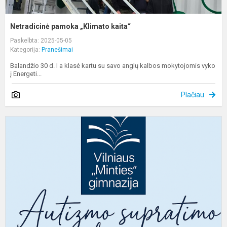
Netradicinė pamoka „Klimato kaita“
Paskelbta: 2025-05-05
Kategorija:
Pranešimai
Balandžio 30 d. I a klasė kartu su savo anglų kalbos mokytojomis vyko
į Energeti...
Plačiau
A
s
d