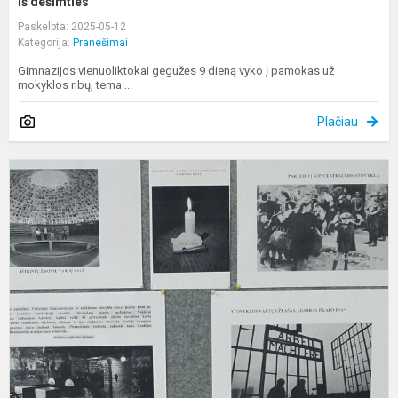
iš dešimties"
Paskelbta: 2025-05-12
Kategorija:
Pranešimai
Gimnazijos vienuoliktokai gegužės 9 dieną vyko į pamokas už
mokyklos ribų, tema:...
Plačiau
G
8
oj
–
A
p
k
a
a
d