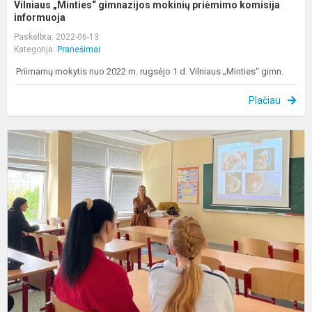
Vilniaus „Minties“ gimnazijos mokinių priėmimo komisija
informuoja
Paskelbta: 2022-06-13
Kategorija:
Pranešimai
Priimamų mokytis nuo 2022 m. rugsėjo 1 d. Vilniaus „Minties“ gimn.
Plačiau
L
u
p
t
„
m