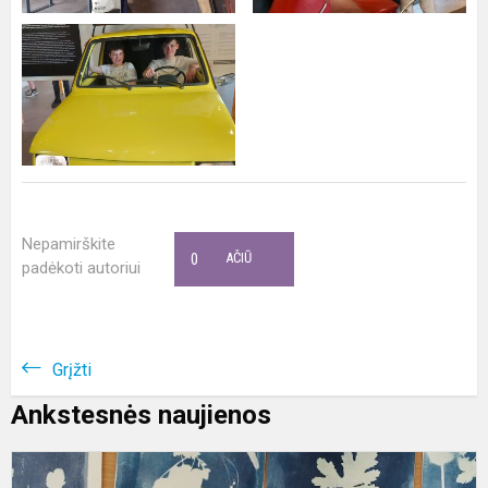
Nepamirškite
0
AČIŪ
padėkoti autoriui
Grįžti
Ankstesnės naujienos
N