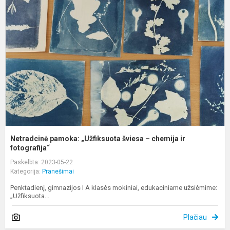
p
„
š
–
c
ir
f
Netradcinė pamoka: „Užfiksuota šviesa – chemija ir
fotografija“
Paskelbta: 2023-05-22
Kategorija:
Pranešimai
Penktadienį, gimnazijos I A klasės mokiniai, edukaciniame užsiėmime:
„Užfiksuota...
Plačiau