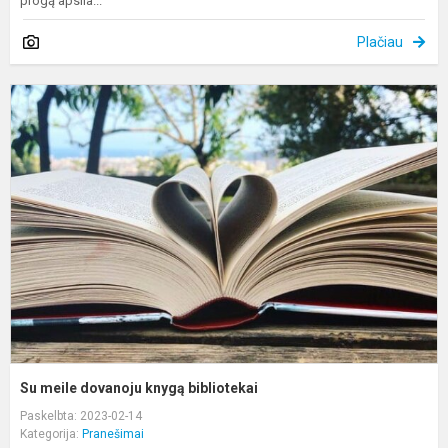
progą apsila...
Plačiau
S
m
d
k
b
Su meile dovanoju knygą bibliotekai
Paskelbta: 2023-02-14
Kategorija:
Pranešimai