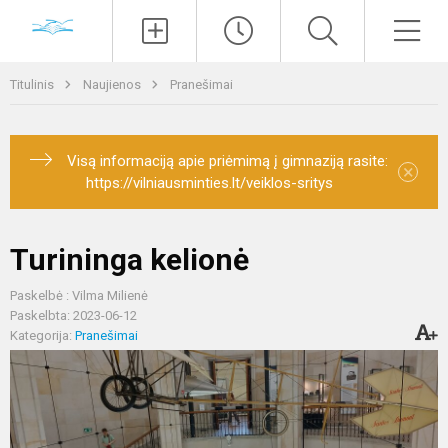
Paieška
Men
Titulinis
Naujienos
Pranešimai
Visą informaciją apie priėmimą į gimnaziją rasite:
×
https://vilniausminties.lt/veiklos-sritys
Turininga kelionė
Paskelbė : Vilma Milienė
Paskelbta: 2023-06-12
Kategorija:
Pranešimai