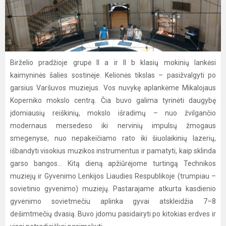
Birželio pradžioje grupė II a ir II b klasių mokinių lankėsi
kaimyninės šalies sostinėje. Kelionės tikslas – pasižvalgyti po
garsius Varšuvos muziejus. Vos nuvykę aplankėme Mikalojaus
Koperniko mokslo centrą. Čia buvo galima tyrinėti daugybę
įdomiausių reiškinių, mokslo išradimų – nuo žvilgančio
modernaus mersedeso iki nervinių impulsų žmogaus
smegenyse, nuo nepakeičiamo rato iki šiuolaikinių lazerių,
išbandyti visokius muzikos instrumentus ir pamatyti, kaip sklinda
garso bangos... Kitą dieną apžiūrėjome turtingą Technikos
muziejų ir Gyvenimo Lenkijos Liaudies Respublikoje (trumpiau –
sovietinio gyvenimo) muziejų. Pastarajame atkurta kasdienio
gyvenimo sovietmečiu aplinka gyvai atskleidžia 7–8
dešimtmečių dvasią. Buvo įdomu pasidairyti po kitokias erdves ir