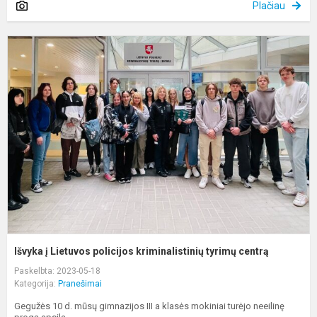
Plačiau
I
į
L
p
k
t
c
Išvyka į Lietuvos policijos kriminalistinių tyrimų centrą
Paskelbta: 2023-05-18
Kategorija:
Pranešimai
Gegužės 10 d. mūsų gimnazijos III a klasės mokiniai turėjo neeilinę