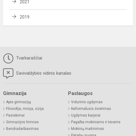
2021
2019
Tvarkaraščiai
Savivaldybės vidinis kanalas
Gimnazija
Paslaugos
Apie gimnaziją
Vidurinis ugdymas
Filosofija, misija, vizija
Neformalusis švietimas
Pasiekimai
Ugdymas karjerai
Gimnazijos himnas
Pagalba mokiniams ir tėvams
Bendradarbiavimas
Mokinių maitinimas
Patalpų nuoma