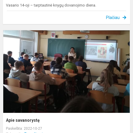
Vasario 14-oji – tarptautinė knygų dovanojimo diena.
Plačiau
A
s
Apie savanorystę
Paskelbta: 2022-10-27