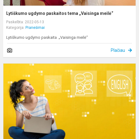
Lytiškumo ugdymo paskaitos tema „Vaisinga meilė“
Paskelbta: 2022-05-13
Kategorija:
Pranešimai
Lytiškumo ugdymo paskaita „Vaisinga meilė“
Plačiau
A
b
l
v
u