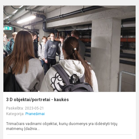
3
D
o
-
k
3 D objektai/portretai - kaukės
Paskelbta: 2023-05-21
Kategorija:
Pranešimai
Trimačiais vadinami objektai, kurių duomenys yra išdėstyti trijų
matmenų (dažnia...