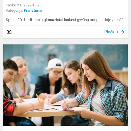
Paskelbta: 2022-10-25
Kategorija:
Pranešimai
Spalio 20 d. I–II klasių gimnazistai lankėsi gyvūnų prieglaudoje „Lesė“.
Plačiau
V
„
g
m
p
k
in