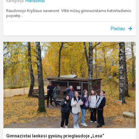
Kategorija:
Pranešimai
Raudonojo Kryžiaus savanorė Viltė mūsų gimnazistams ketvirtadienio
popietę...
Plačiau
G
l
g
p
„
Gimnazistai lankėsi gyvūnų prieglaudoje „Lesė“