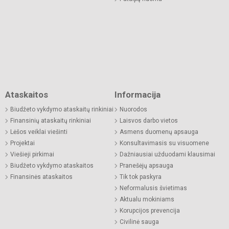
Ataskaitos
Informacija
Biudžeto vykdymo ataskaitų rinkiniai
Nuorodos
Finansinių ataskaitų rinkiniai
Laisvos darbo vietos
Lėšos veiklai viešinti
Asmens duomenų apsauga
Projektai
Konsultavimasis su visuomene
Viešieji pirkimai
Dažniausiai užduodami klausimai
Biudžeto vykdymo ataskaitos
Pranešėjų apsauga
Finansinės ataskaitos
Tik tok paskyra
Neformalusis švietimas
Aktualu mokiniams
Korupcijos prevencija
Civilinė sauga