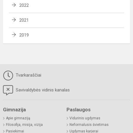
2022
2021
2019
Tvarkaraščiai
Savivaldybės vidinis kanalas
Gimnazija
Paslaugos
Apie gimnaziją
Vidurinis ugdymas
Filosofija, misija, vizija
Neformalusis švietimas
Pasiekimai
Ugdymas karjerai