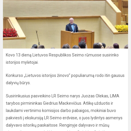
Kovo 13 dieną Lietuvos Respublikos Seimo rūmuose susirinko
istorijos mylėtojai.
Konkurso „Lietuvos istorijos žinovo“ populiarumą rodo itin gausus
dalyvių būrys.
Susirinkusius pasveikino LR Seimo narys Juozas Olekas, LIMA
tarybos pirmininkas Giedrius Mackevičius. Atlikę užduotis ir
laukdami vertinimo komisijos darbo pabaigos, mokiniai buvo
pakviesti į ekskursiją LR Seimo erdvėse, o juos lydintys asmenys
dalyvavo istorikų paskaitose. Renginyje dalyvavo ir mūsų