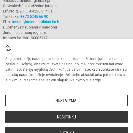
Vilniaus „Minties“ gimnazija
Savivaldybės biudžetinė įstaiga
Erfurto g. 23, LT-04220 Vilnius
Tel./ faks.
+370 5245 66 90
El. p.
rastine@minties.vilnius.lm.lt
Duomenys kaupiami ir saugomi
Juridinių asmenų registre
Įmonės kodas 190005717
Šioje svetainėje naudojame slapukus siekdami užtikrinti jums teikiamų
© 2022. Vilniaus „Minties" gimnazija. Visos teisės saugomos.
Kopijuoti turinį be raštiško gimnazijos sutikimo griežtai draudžiama.
paslaugų kokybę, analizuoti svetainės naudojimą ir optimizuoti naršymo
patirtį. Spustelėję mygtuką „Sutinku“, jūs patvirtinate, kad sutinkate su visų
Prieinamumo paraiška
Slapukų valdymas
slapukų naudojimu šioje svetainėje. Jei norite atšaukti arba pakeisti savo
sutikimus, prašome apsilankyti
slapukų valdymo puslapyje
.
Sumanus būdas atnaujinti
mokyklos interneto
svetainę
NUSTATYMAI
NESUTINKU