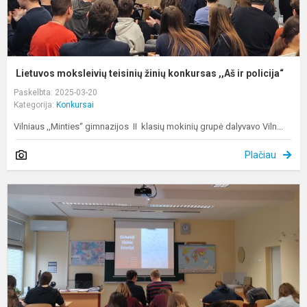
Lietuvos moksleivių teisinių žinių konkursas ,,Aš ir policija“
Paskelbta: 2025-03-20
Kategorija:
Konkursai
Vilniaus ,,Minties“ gimnazijos II klasių mokinių grupė dalyvavo Viln...
Plačiau
G
o