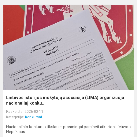
L
i
m
a
(
o
n.
Lietuvos istorijos mokytojų asociacija (LIMA) organizuoja
nacionalinį konku...
Paskelbta: 2026-02-11
Kategorija:
Konkursai
Nacionalinio konkurso tikslas – prasmingai paminėti atkurtos Lietuvos
Nepriklaus...