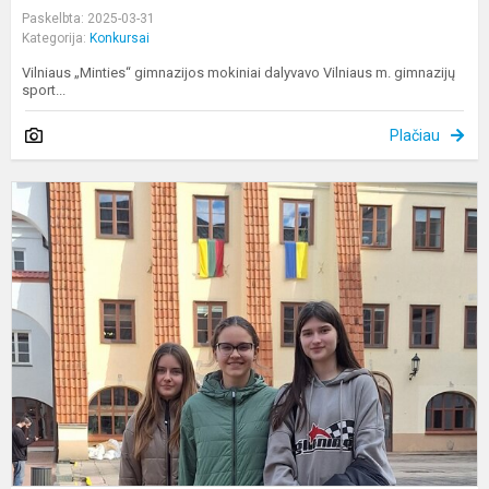
Paskelbta: 2025-03-31
Kategorija:
Konkursai
Vilniaus „Minties“ gimnazijos mokiniai dalyvavo Vilniaus m. gimnazijų
sport...
Plačiau
K
„
E
N