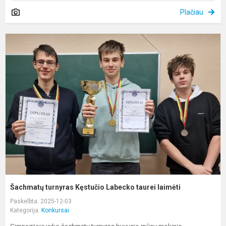
Plačiau
Š
L
t
l
Šachmatų turnyras Kęstučio Labecko taurei laimėti
Paskelbta: 2025-12-03
Kategorija:
Konkursai