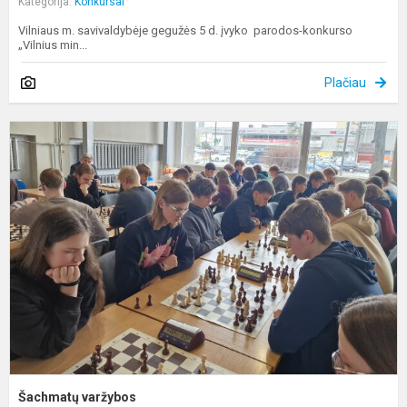
Kategorija:
Konkursai
Vilniaus m. savivaldybėje gegužės 5 d. įvyko parodos-konkurso
„Vilnius min...
Plačiau
Š
v
Šachmatų varžybos