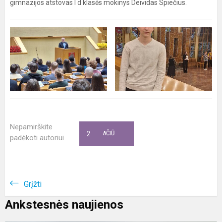
gimnazijos atstovas I d klasės mokinys Deividas Spiečius.
Nepamirškite
2
AČIŪ
padėkoti autoriui
Grįžti
Ankstesnės naujienos