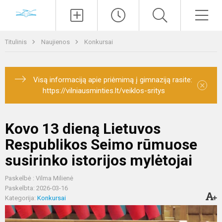
Paieška
Men
Titulinis
Naujienos
Konkursai
Visą informaciją apie priėmimą į gimnaziją rasite:
×
https://vilniausminties.lt/veiklos-sritys
Kovo 13 dieną Lietuvos
Respublikos Seimo rūmuose
susirinko istorijos mylėtojai
Paskelbė : Vilma Milienė
Paskelbta: 2026-03-16
Kategorija:
Konkursai