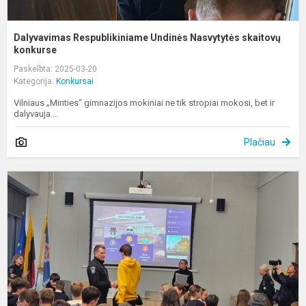
Dalyvavimas Respublikiniame Undinės Nasvytytės skaitovų
konkurse
Paskelbta: 2025-03-20
Kategorija:
Konkursai
Vilniaus „Minties“ gimnazijos mokiniai ne tik stropiai mokosi, bet ir
dalyvauja...
Plačiau
L
m
t
ž
k
,
ir
po