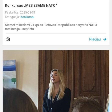
Konkursas „MES ESAME NATO“
Paskelbta: 2025-03-31
Kategorija:
Konkursai
Šiemet minėdami 21-ąsias Lietuvos Respublikos narystės NATO
metines jau septintu...
Plačiau
D
R
U
N
s
k