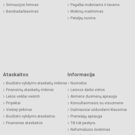
Gimnazijos himnas
Pagalba mokiniams ir tėvams
Bendradarbiavimas
Mokinių maitinimas
Patalpų nuoma
Ataskaitos
Informacija
Biudžeto vykdymo ataskaitų rinkiniai
Nuorodos
Finansinių ataskaitų rinkiniai
Laisvos darbo vietos
Lėšos veiklai viešinti
Asmens duomenų apsauga
Projektai
Konsultavimasis su visuomene
Viešieji pirkimai
Dažniausiai užduodami klausimai
Biudžeto vykdymo ataskaitos
Pranešėjų apsauga
Finansinės ataskaitos
Tik tok paskyra
Neformalusis švietimas