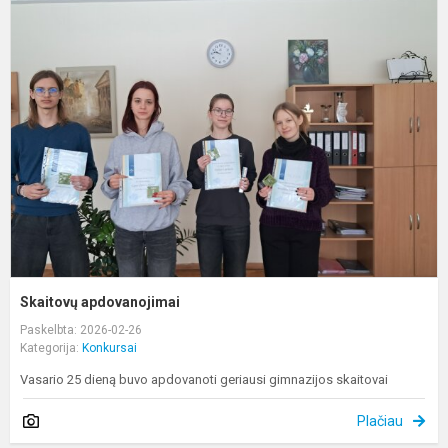
S
a
Skaitovų apdovanojimai
Paskelbta: 2026-02-26
Kategorija:
Konkursai
Vasario 25 dieną buvo apdovanoti geriausi gimnazijos skaitovai
Plačiau