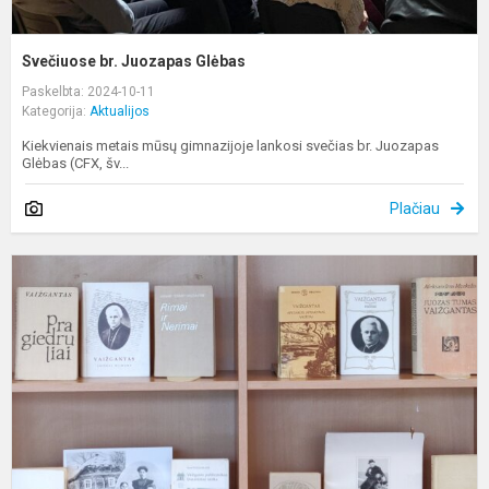
Svečiuose br. Juozapas Glėbas
Paskelbta: 2024-10-11
Kategorija:
Aktualijos
Kiekvienais metais mūsų gimnazijoje lankosi svečias br. Juozapas
Glėbas (CFX, šv...
Plačiau
J
T
V
1
o
g
m