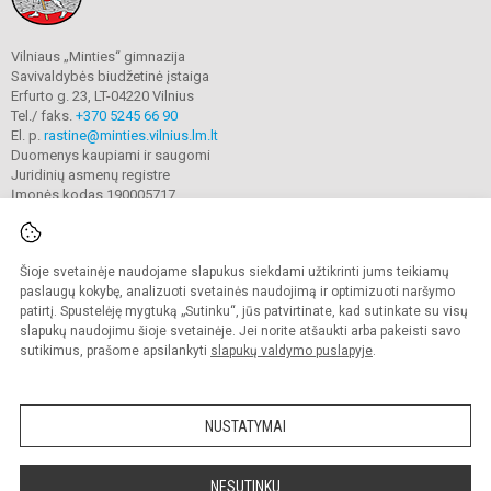
Vilniaus „Minties“ gimnazija
Savivaldybės biudžetinė įstaiga
Erfurto g. 23, LT-04220 Vilnius
Tel./ faks.
+370 5245 66 90
El. p.
rastine@minties.vilnius.lm.lt
Duomenys kaupiami ir saugomi
Juridinių asmenų registre
Įmonės kodas 190005717
Šioje svetainėje naudojame slapukus siekdami užtikrinti jums teikiamų
© 2022. Vilniaus „Minties" gimnazija. Visos teisės saugomos.
Kopijuoti turinį be raštiško gimnazijos sutikimo griežtai draudžiama.
paslaugų kokybę, analizuoti svetainės naudojimą ir optimizuoti naršymo
patirtį. Spustelėję mygtuką „Sutinku“, jūs patvirtinate, kad sutinkate su visų
Prieinamumo paraiška
Slapukų valdymas
slapukų naudojimu šioje svetainėje. Jei norite atšaukti arba pakeisti savo
sutikimus, prašome apsilankyti
slapukų valdymo puslapyje
.
Sumanus būdas atnaujinti
mokyklos interneto
svetainę
NUSTATYMAI
NESUTINKU