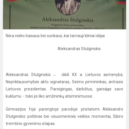
Nėra nieko baisaus bei sunkaus, kai tarnauji kilniai idėjai
Aleksandras Stulginskis
Aleksandras Stulginskis ̶ iškili XX a. Lietuvos asmenybė,
Nepriklausomybės akto signataras, Seimo pirmininkas, antrasis
Lietuvos prezidentas. Pareigingas, darbštus, garsėjęs savo
kuklumu - toks jis liko amžininkų atsiminimuose.
Gimnazijos fojė parengtoje parodoje pristatomi Aleksandro
Stulginskio politinės bei visuomeninės veiklos momentai, Sibiro
tremtinio gyvenimo etapas.