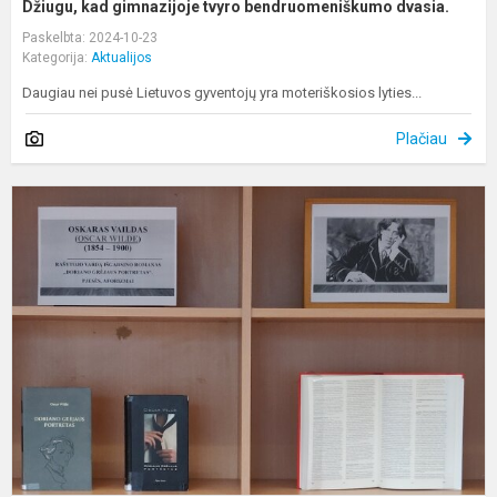
Džiugu, kad gimnazijoje tvyro bendruomeniškumo dvasia.
Paskelbta: 2024-10-23
Kategorija:
Aktualijos
Daugiau nei pusė Lietuvos gyventojų yra moteriškosios lyties...
Plačiau
O
V
1
o
g
m