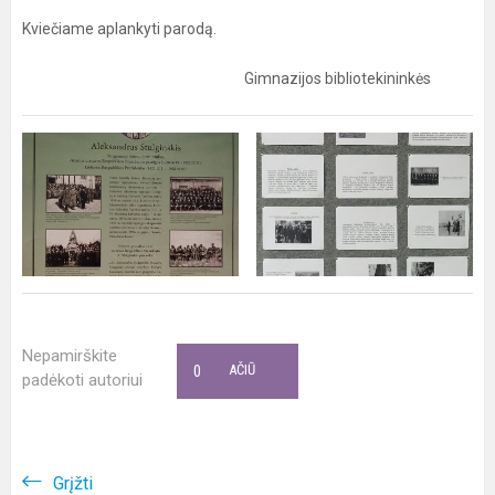
Kviečiame aplankyti parodą.
Gimnazijos bibliotekininkės
Nepamirškite
0
AČIŪ
padėkoti autoriui
Grįžti