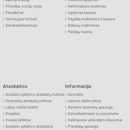
Filosofija, misija, vizija
Neformalusis švietimas
Pasiekimai
Ugdymas karjerai
Gimnazijos himnas
Pagalba mokiniams ir tėvams
Bendradarbiavimas
Mokinių maitinimas
Patalpų nuoma
Ataskaitos
Informacija
Biudžeto vykdymo ataskaitų rinkiniai
Nuorodos
Finansinių ataskaitų rinkiniai
Laisvos darbo vietos
Lėšos veiklai viešinti
Asmens duomenų apsauga
Projektai
Konsultavimasis su visuomene
Viešieji pirkimai
Dažniausiai užduodami klausimai
Biudžeto vykdymo ataskaitos
Pranešėjų apsauga