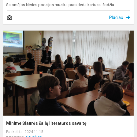
Salomėjos Nėries poezijos muzika prasideda kartu su žodžiu.
Plačiau
M
Š
š
l
s
Minime Šiaurės šalių literatūros savaitę
Paskelbta: 2024-11-15