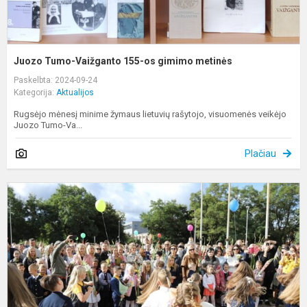
Juozo Tumo-Vaižganto 155-os gimimo metinės
Paskelbta: 2024-09-24
Kategorija:
Aktualijos
Rugsėjo mėnesį minime žymaus lietuvių rašytojo, visuomenės veikėjo
Juozo Tumo-Va...
Plačiau
N
l
1
d
g
k
d
s