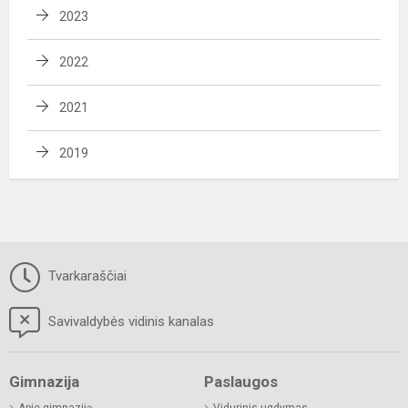
2023
2022
2021
2019
Tvarkaraščiai
Savivaldybės vidinis kanalas
Gimnazija
Paslaugos
Apie gimnaziją
Vidurinis ugdymas