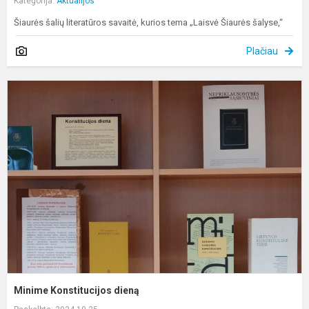
Kategorija:
Aktualijos
Šiaurės šalių literatūros savaitė, kurios tema „Laisvė Šiaurės šalyse,“
Plačiau
M
K
d
Minime Konstitucijos dieną