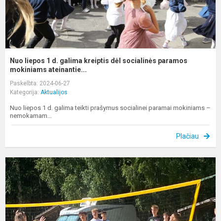
p
m
Nuo liepos 1 d. galima kreiptis dėl socialinės paramos
mokiniams ateinantie...
Paskelbta: 2024-06-27
Kategorija:
Aktualijos
Nuo liepos 1 d. galima teikti prašymus socialinei paramai mokiniams –
nemokamam...
Plačiau
P
ir
p
p
e