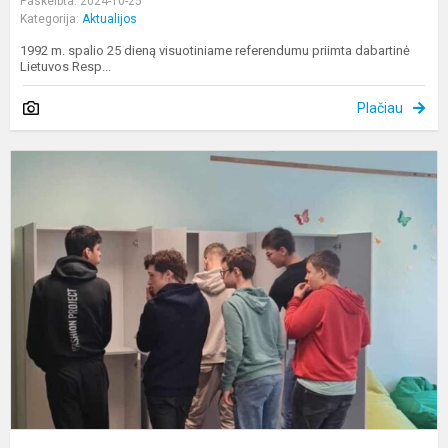
Paskelbta: 2024-10-25
Kategorija:
Aktualijos
1992 m. spalio 25 dieną visuotiniame referendumu priimta dabartinė
Lietuvos Resp...
Plačiau
D
k
g
t
b
d