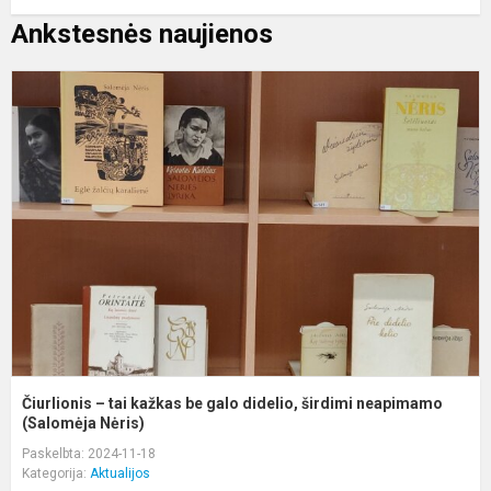
Ankstesnės naujienos
Č
–
t
k
b
g
d
š
n
Čiurlionis – tai kažkas be galo didelio, širdimi neapimamo
(Salomėja Nėris)
Paskelbta: 2024-11-18
Kategorija:
Aktualijos