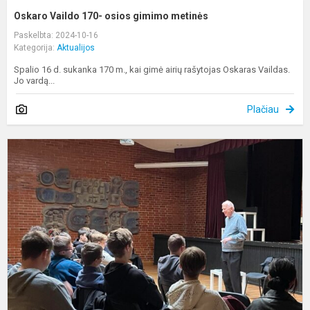
Oskaro Vaildo 170- osios gimimo metinės
Paskelbta: 2024-10-16
Kategorija:
Aktualijos
Spalio 16 d. sukanka 170 m., kai gimė airių rašytojas Oskaras Vaildas.
Jo vardą...
Plačiau
S
br
J
G