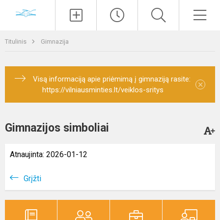
Paieška
Men
Titulinis
Gimnazija
Visą informaciją apie priėmimą į gimnaziją rasite:
×
https://vilniausminties.lt/veiklos-sritys
Gimnazijos simboliai
Atnaujinta: 2026-01-12
Grįžti