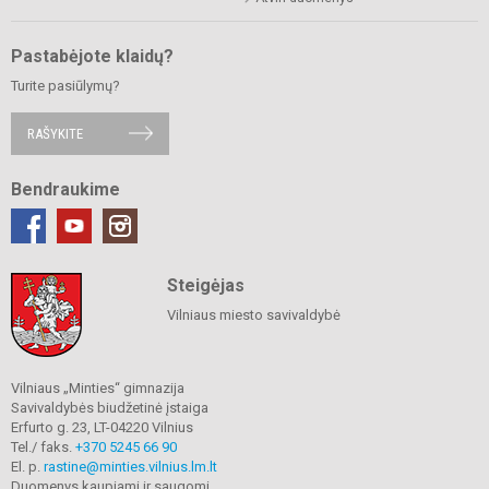
Pastabėjote klaidų?
Turite pasiūlymų?
RAŠYKITE
Bendraukime
Steigėjas
Vilniaus miesto savivaldybė
Vilniaus „Minties“ gimnazija
Savivaldybės biudžetinė įstaiga
Erfurto g. 23, LT-04220 Vilnius
Tel./ faks.
+370 5245 66 90
El. p.
rastine@minties.vilnius.lm.lt
Duomenys kaupiami ir saugomi