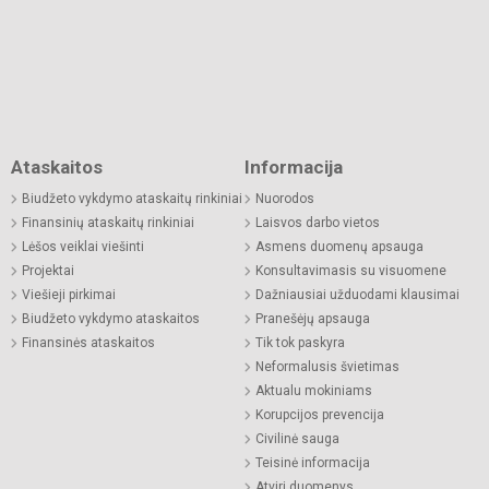
Ataskaitos
Informacija
Biudžeto vykdymo ataskaitų rinkiniai
Nuorodos
Finansinių ataskaitų rinkiniai
Laisvos darbo vietos
Lėšos veiklai viešinti
Asmens duomenų apsauga
Projektai
Konsultavimasis su visuomene
Viešieji pirkimai
Dažniausiai užduodami klausimai
Biudžeto vykdymo ataskaitos
Pranešėjų apsauga
Finansinės ataskaitos
Tik tok paskyra
Neformalusis švietimas
Aktualu mokiniams
Korupcijos prevencija
Civilinė sauga
Teisinė informacija
Atviri duomenys